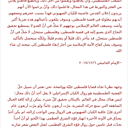
الشعب الفلسطيني، وأن يجاهدوا ويعملوا من أجل ذلك. وبالطبع فالعدو يعاني
من العجز والتورط في هذا المجال، فاعلموا ذلك. وأنْ يزعموا الآن أنهم
يريدون إعلان القدس عاصمة للكيان الصهيوني فهذا بسبب عجزهم وضعفهم.
أيديهم مغلولة في قضية فلسطين، وسوف يتلقون بأعمالهم هذه ضربةً أكبر
وأشد، وسيقف العالم الإسلامي بوجههم. لا شكَّ في أنَّ العدو لا يستطيع تحقيق
النجاح الذي يصبو إليه في قضية فلسطين، وفلسطين ستتحرَّر. لا شكَّ في أنَّ
فلسطين ستتحرَّر. قد يتأخر ذلك قليلاً أو يتقدم قليلاً، ولكنَّه سيحصل بالتأكيد
وسوف يصل كفاح الأمة الإسلامية من أجل إنقاذ فلسطين إلى نتيجته إن شاء
الله.
~الإمام الخامنئي ٢٠١٧/١٢/٦
وجهة نظرنا تجاه قضايا فلسطين جليّة وواضحة. نحن نعتبر أن سبيل حلّ
القضية الفلسطينية هو زوال الكيان الإسرائيلي. لا يقل أحد أنّ ذلك محال؛
ليس هناك محال في العالم. بالإمكان تحقيق كلّ شيء. يمكن إزالة كافة الجبال
الشاهقة التي تمنع حركة البشرية. مرّت أربعون عاماً؛ ولو مرّت أربعون عام
أخرى فإنّ عاقبة الكيان الصهيوني هي الزوال ومن الواجب إزالته. لم يكن أحدٌ
يصدّق في الآونة الأخيرة انهيار قوّة الشرق العظمى بهذا النّحو. لو أنّ أحداً
تحدّث قبل عامين حول زوال قوّة الشرق العظمى، لفتل البعض شعر شاربه