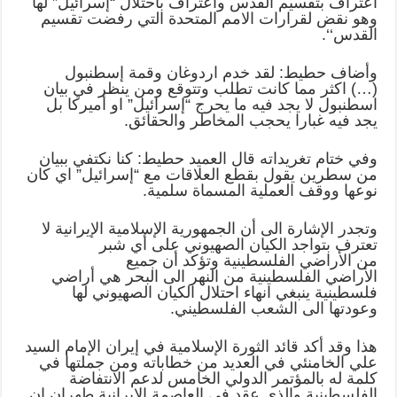
اعتراف بتقسيم القدس واعتراف باحتلال “إسرائيل” لها
وهو نقض لقرارات الامم المتحدة التي رفضت تقسيم
القدس‘‘.
وأضاف حطيط: لقد خدم اردوغان وقمة إسطنبول
(…) اكثر مما كانت تطلب وتتوقع ومن ينظر في بيان
اسطنبول لا يجد فيه ما يحرج “إسرائيل” او أميركا بل
يجد فيه غبارا يحجب المخاطر والحقائق.
وفي ختام تغريداته قال العميد حطيط: كنا نكتفي ببيان
من سطرين يقول بقطع العلاقات مع “إسرائيل” اي كان
نوعها ووقف العملية المسماة سلمية.
وتجدر الإشارة الى أن الجمهورية الإسلامية الإيرانية لا
تعترف بتواجد الكيان الصهيوني على أي شبر
من الأراضي الفلسطينية وتؤكد أن جميع
الأراضي الفلسطينية من النهر الى البحر هي أراضي
فلسطينية ينبغي انهاء احتلال الكيان الصهيوني لها
وعودتها الى الشعب الفلسطيني.
هذا وقد أكد قائد الثورة الإسلامية في إيران الإمام السيد
علي الخامنئي في العديد من خطاباته ومن جملتها في
كلمة له بالمؤتمر الدولي الخامس لدعم الانتفاضة
الفلسطينية والذي عقد في العاصمة الإيرانية طهران ان