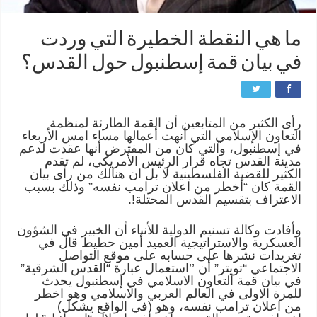
ما هي النقطة الخطيرة التي وردت
في بيان قمة إسطنبول حول القدس؟
رأى الكثير من المتابعين أن القمة الطارئة لمنظمة
التعاون الإسلامي التي أنهت أعمالها مساء امس الأربعاء
في إسطنبول، والتي كان من المفترض أنها عقدت لدعم
مدينة القدس تجاه قرار الرئيس الأمريكي، لم تقدم
الكثير للقضية الفلسطينية لا بل ان هنالك من رأى بيان
القمة كان “أخطر من اعلان ترامب نفسه” وذلك بسبب
الاعتراف بتقسيم القدس المحتلة!.
وأفادت وكالة تسنيم الدولية للأنباء أن الخبير في الشؤون
العسكرية والاستراتيجية العميد أمين حطيط قال في
تغريدات نشرها على حسابه على موقع التواصل
الاجتماعي “تويتر” أن ’’استعمال عبارة “القدس الشرقية”
في بيان قمة التعاون الاسلامي في إسطنبول يحدث
للمرة الاولى في العالم العربي والاسلامي وهو اخطر
من اعلان ترامب نفسه، وهو (في الواقع يشكل)