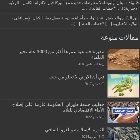
قاليباف: لبنان أولويتنا.. لا مفاوضات جديدة مع أميركا قبل الالتزام الكامل - الولاية
الاخبارية: […] *خطاب القائد […]...
بين الركام والعطش.. غزة تواجه مأساة مزدوجة بفعل دمار الكيان الإسرائيلي -
الولاية الاخبارية: […] *خطاب القائد […]...
مقالات منوعة
مقبرة جماعية عمرها أكثر من 3000 عام تحير
العلماء
4 أغسطس,2016
في أن الأرض لا تخلو من حجة
4 مايو,2017
خطيب جمعة طهران: الحكومة عازمة على إصلاح
الأداء الاقتصادي للبلاد
6 مايو,2022
الثورة الإسلامية والغزو الثقافي
13 يوليو,2024