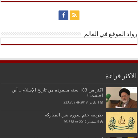
رواد الموقع في العالم
الاكثر قراءة
اكثر من 183 سنة مفقودة من تاريخ الإسلام .. أين
اختفت ؟
1 مارس,2018
223,809
طريقة ختم سورة يس المباركة
5 سبتمبر,2017
93,858