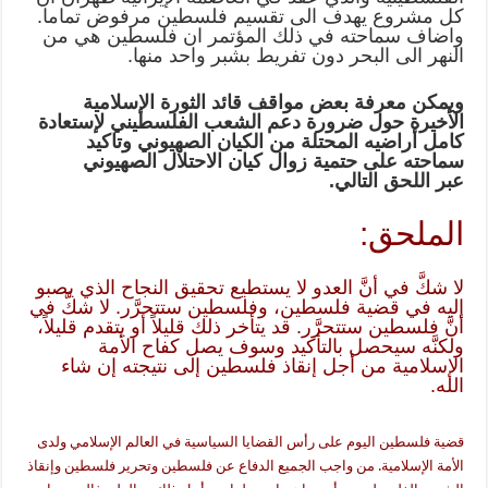
كل مشروع يهدف الى تقسيم فلسطين مرفوض تماما.
واضاف سماحته في ذلك المؤتمر ان فلسطين هي من
النهر الى البحر دون تفريط بشبر واحد منها.
ويمكن معرفة بعض مواقف قائد الثورة الإسلامية
الأخيرة حول ضرورة دعم الشعب الفلسطيني لإستعادة
كامل أراضيه المحتلة من الكيان الصهيوني وتاكيد
سماحته على حتمية زوال كيان الاحتلال الصهيوني
عبر اللحق التالي.
الملحق:
لا شكَّ في أنَّ العدو لا يستطيع تحقيق النجاح الذي يصبو
إليه في قضية فلسطين، وفلسطين ستتحرَّر. لا شكَّ في
أنَّ فلسطين ستتحرَّر. قد يتأخر ذلك قليلاً أو يتقدم قليلاً،
ولكنَّه سيحصل بالتأكيد وسوف يصل كفاح الأمة
الإسلامية من أجل إنقاذ فلسطين إلى نتيجته إن شاء
الله.
قضية فلسطين اليوم على رأس القضايا السياسية في العالم الإسلامي ولدى
الأمة الإسلامية. من واجب الجميع الدفاع عن فلسطين وتحرير فلسطين وإنقاذ