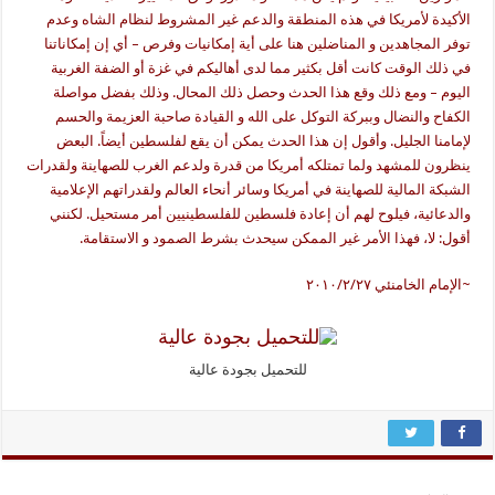
الأكيدة لأمريكا في هذه المنطقة والدعم غير المشروط لنظام الشاه وعدم
توفر المجاهدين و المناضلين هنا علی أية إمكانيات وفرص – أي إن إمكاناتنا
في ذلك الوقت كانت أقل بكثير مما لدی أهاليكم في غزة أو الضفة الغربية
اليوم – ومع ذلك وقع هذا الحدث وحصل ذلك المحال. وذلك بفضل مواصلة
الكفاح والنضال وببركة التوكل علی الله و القيادة صاحبة العزيمة والحسم
لإمامنا الجليل. وأقول إن هذا الحدث يمكن أن يقع لفلسطين أيضاً. البعض
ينظرون للمشهد ولما تمتلكه أمريكا من قدرة ولدعم الغرب للصهاينة ولقدرات
الشبكة المالية للصهاينة في أمريكا وسائر أنحاء العالم ولقدراتهم الإعلامية
والدعائية، فيلوح لهم أن إعادة فلسطين للفلسطينيين أمر مستحيل. لكنني
أقول:‌ لا، فهذا الأمر غير الممكن سيحدث بشرط الصمود و الاستقامة.
~الإمام الخامنئي ٢٠١٠/٢/٢٧
للتحميل بجودة عالية