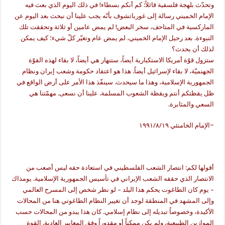
وتحدّث بلهجة فلسفية قائلاً: كم أنكم بسطاء! في ذلك اليوم الذي بعث فيه
الإمام الخميني رسالة إلى غورباتشوف بأنّه يجب علينا أن نبحث بعد اليوم عن
الماركسية في المتاحف، سخر البعض! لم يمض عامين أو ثلاثة وتحققت تلك
النبوءة. بعد رحيل الإمام الخميني، لم يمض عام وتغيّر كلّ شيء؛ كيف يمكن
لذلك أن يحدث؟
ستزول قوّة أمريكا الاستكبارية أيضاً، ستنهار هي أيضاً، لا بقاء لهذه القوّة
الجهنميّة، لا بقاء لإسرائيل أيضاً. هذا هو اعتقاد حكومة وشعب إيران ونظام
الجمهورية الإسلامية، وهذا ما سيحدث. سينفّذ هذا الأمر على أرض الواقع في
ظل يقظتكم أنتم ويقظة الشعوب المسلمة. علينا أن نسعى. مهمّتنا هي
السعي والمثابرة.
~الإمام الخامنئي ١٩٩١/٨/١٩
أقولها لكم: انتصار الشعب الفلسطيني في استعادة حقه ليس أصعب من
الانتصار الذي حققه الشعب الإيراني في تأسيس الجمهورية الإسلامية. يومذاك
– يوم كان الطاغوت يحكم هذا البلد – لو نظر شخص إلی المسرح العالمي
وإلی المشهد في المنطقة لوجد أن تغيير النظام الطاغوتي هنا من المحالات
الأكيدة، وخصوصاً تبديله إلی نظام إسلامي. كان هذا يبدو من المحالات حسب
الموازين الطبيعية، ولم يكن ممكناً أو مقدوراً وفق المعايير العادية. القوة