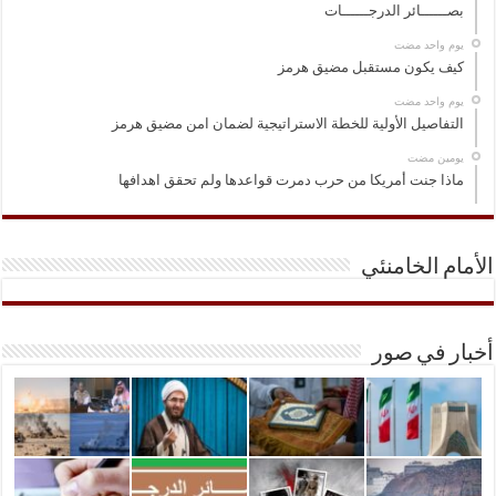
بصــــــائر الدرجــــــات
‏يوم واحد مضت
كيف يكون مستقبل مضيق هرمز
‏يوم واحد مضت
التفاصيل الأولية للخطة الاستراتيجية لضمان امن مضيق هرمز
‏يومين مضت
ماذا جنت أمريكا من حرب دمرت قواعدها ولم تحقق اهدافها
الأمام الخامنئي
أخبار في صور