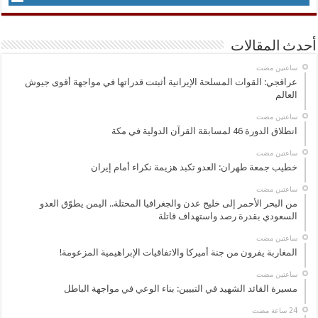
أحدث المقالات
‏ساعتين مضت
عراقجي: القوات المسلحة الإيرانية أثبتت قدراتها في مواجهة أقوى جيوش
العالم
‏ساعتين مضت
انطلاق الدورة 46 لمسابقة القرآن الدولية في مكة
‏ساعتين مضت
خطيب جمعة طهران: العدو تكبد هزيمة نكراء أمام إيران
‏ساعتين مضت
من البحر الأحمر إلى خليج عدن والجغرافيا المحتلة.. اليمن يطوّق العدو
السعودي بقدرة رصد واستهداف قاتلة
‏ساعتين مضت
المغاربة يفرون من جنة أميركا والاتفاقيات الإبراهيمية المزعومة!
‏ساعتين مضت
مسيرة القائد الشهيد في التبيين: بناء الوعي في مواجهة الباطل