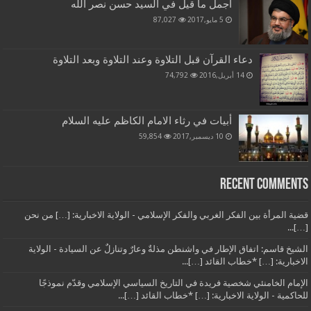
أجمل ما قيل في السيد حسن نصر الله
5 مايو,2017
87,027
دعاء القرآن قبل التلاوة وعند التلاوة وبعد التلاوة
14 أبريل,2016
74,792
أبيات في رثاء الامام الكاظم عليه السلام
10 ديسمبر,2017
59,854
Recent Comments
قضية المرأة بين الفكر الغربي والفكر الإسلامي - الولاية الاخبارية: […] من نحن
[…]...
الشيخ قاسم: اتفاق الإطار في واشنطن مذلةٌ وعارٌ وتنازلٌ عن السيادة - الولاية
الاخبارية: […] *خطاب القائد […]...
الإمام الخامنئي شخصية فريدة في التاريخ السياسي الإسلامي وقدّم نموذجًا
للحاكمية - الولاية الاخبارية: […] *خطاب القائد […]...