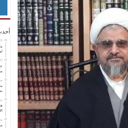
أحدث
ما
اه
عل
مح
‏ي
ما
تص
‏ي
هل
ال
‏ي
مت