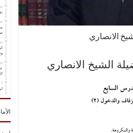
‏ي
تف
‏ي
مخ
صو
شيخ الانصاري
‏ي
كر
وس
يلة الشيخ الانصاري
‏ي
عل
ال
لم
الأما