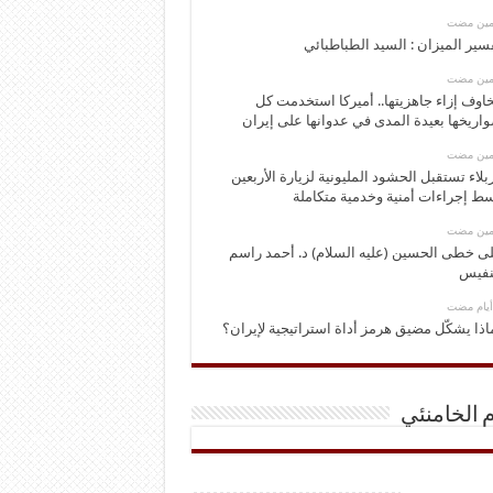
ومين مضت
سير الميزان : السيد الطباطبائي
ومين مضت
اوف إزاء جاهزيتها.. أميركا استخدمت كل
اريخها بعيدة المدى في عدوانها على إيران
ومين مضت
بلاء تستقبل الحشود المليونية لزيارة الأربعين
ط إجراءات أمنية وخدمية متكاملة
ومين مضت
ى خطى الحسين (عليه السلام) د. أحمد راسم
نفيس
اذا يشكّل مضيق هرمز أداة استراتيجية لإيران؟
م الخامنئي