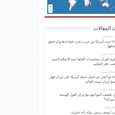
 المقالات
ذا جنت أمريكا من حرب دمرت قواعدها ولم تحقق
دافها
وم القرآن محاضرات القاها حجة الاسلام السيد
مد باقر الحكيم
وم واحد مضت
ذا لو أعلن عن فشل حملة أمريكا على إيران فهل
بح إيران سيدة العالم
وم واحد مضت
 تكشف المواجهة مع إيران أفول الهيمنة
أميركية؟
ومين مضت
ى يُوصف رئيس دولة بأنه «غبي»