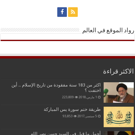
رواد الموقع في العالم
الاكثر قراءة
اكثر من 183 سنة مفقودة من تاريخ الإسلام .. أين
اختفت ؟
1 مارس,2018
223,809
طريقة ختم سورة يس المباركة
5 سبتمبر,2017
93,853
أجمل ما قيل في السيد حسن نصر الله