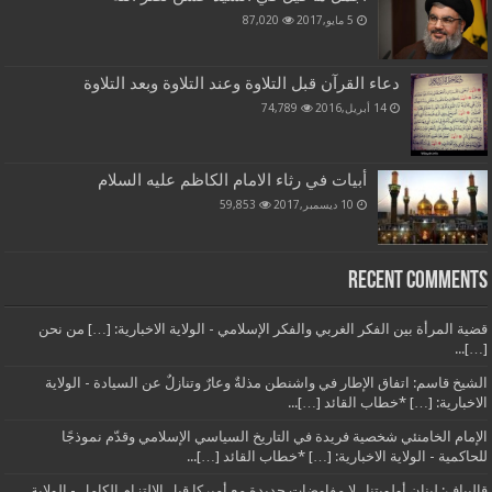
5 مايو,2017
87,020
دعاء القرآن قبل التلاوة وعند التلاوة وبعد التلاوة
14 أبريل,2016
74,789
أبيات في رثاء الامام الكاظم عليه السلام
10 ديسمبر,2017
59,853
Recent Comments
قضية المرأة بين الفكر الغربي والفكر الإسلامي - الولاية الاخبارية: […] من نحن
[…]...
الشيخ قاسم: اتفاق الإطار في واشنطن مذلةٌ وعارٌ وتنازلٌ عن السيادة - الولاية
الاخبارية: […] *خطاب القائد […]...
الإمام الخامنئي شخصية فريدة في التاريخ السياسي الإسلامي وقدّم نموذجًا
للحاكمية - الولاية الاخبارية: […] *خطاب القائد […]...
قاليباف: لبنان أولويتنا.. لا مفاوضات جديدة مع أميركا قبل الالتزام الكامل - الولاية