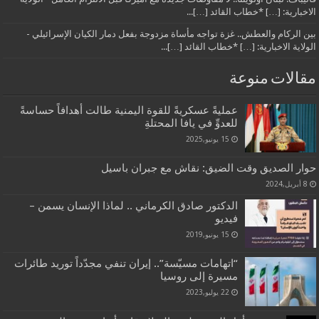
الاخبارية: […] *خطاب القائد […]...
بين الركام والعطش.. غزة تواجه مأساة مزدوجة بفعل دمار الكيان الإسرائيلي -
الولاية الاخبارية: […] *خطاب القائد […]...
مقالات منوعة
عمليةً عسكريةً للقوة اليمنية طالت أهدافاً حساسةً
للعدوِّ في يافا المحتلةِ
15 يونيو,2025
حوار الصديق وقت الضيق: نقاش مع جبران باسيل
8 أبريل,2024
الدكتور صادق الكرماني .. لماذا الإنسان يسمن –
فيديو
15 يونيو,2019
“اتهامات مسيّسة”.. إيران تنفي مجدّداً توريد طائرات
مسيرة إلى روسيا
22 يوليو,2023