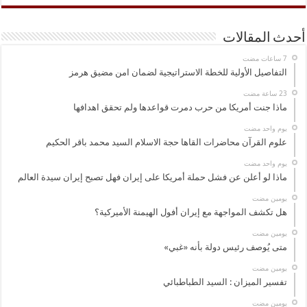
أحدث المقالات
التفاصيل الأولية للخطة الاستراتيجية لضمان امن مضيق هرمز
ماذا جنت أمريكا من حرب دمرت قواعدها ولم تحقق اهدافها
‏يوم واحد مضت
علوم القرآن محاضرات القاها حجة الاسلام السيد محمد باقر الحكيم
‏يوم واحد مضت
ماذا لو أعلن عن فشل حملة أمريكا على إيران فهل تصبح إيران سيدة العالم
‏يومين مضت
هل تكشف المواجهة مع إيران أفول الهيمنة الأميركية؟
‏يومين مضت
متى يُوصف رئيس دولة بأنه «غبي»
‏يومين مضت
تفسير الميزان : السيد الطباطبائي
‏يومين مضت