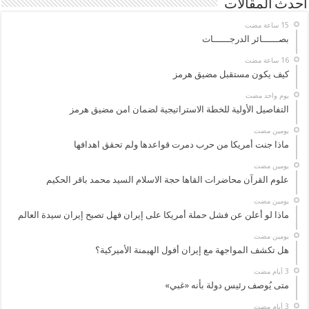
أحدث المقالات
بصــــــائر الدرجــــــات
كيف يكون مستقبل مضيق هرمز
‏يوم واحد مضت
التفاصيل الأولية للخطة الاستراتيجية لضمان امن مضيق هرمز
‏يومين مضت
ماذا جنت أمريكا من حرب دمرت قواعدها ولم تحقق اهدافها
‏يومين مضت
علوم القرآن محاضرات القاها حجة الاسلام السيد محمد باقر الحكيم
‏يومين مضت
ماذا لو أعلن عن فشل حملة أمريكا على إيران فهل تصبح إيران سيدة العالم
‏يومين مضت
هل تكشف المواجهة مع إيران أفول الهيمنة الأميركية؟
متى يُوصف رئيس دولة بأنه «غبي»