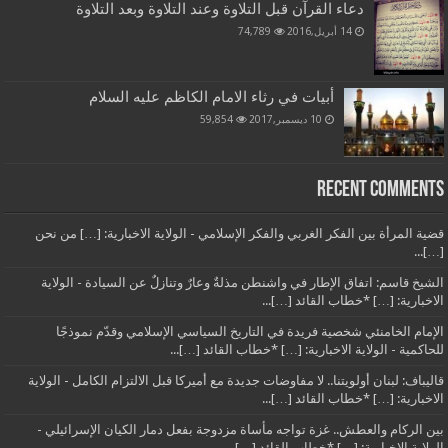
دعاء القرآن قبل التلاوة وعند التلاوة وبعد التلاوة
14 أبريل,2016
74,789
أبيات في رثاء الامام الكاظم عليه السلام
10 ديسمبر,2017
59,854
Recent Comments
قضية المرأة بين الفكر الغربي والفكر الإسلامي - الولاية الاخبارية: […] من نحن
[…]...
الشيخ قاسم: اتفاق الإطار في واشنطن مذلةٌ وعارٌ وتنازلٌ عن السيادة - الولاية
الاخبارية: […] *خطاب القائد […]...
الإمام الخامنئي شخصية فريدة في التاريخ السياسي الإسلامي وقدّم نموذجًا
للحاكمية - الولاية الاخبارية: […] *خطاب القائد […]...
قاليباف: لبنان أولويتنا.. لا مفاوضات جديدة مع أميركا قبل الالتزام الكامل - الولاية
الاخبارية: […] *خطاب القائد […]...
بين الركام والعطش.. غزة تواجه مأساة مزدوجة بفعل دمار الكيان الإسرائيلي -
الولاية الاخبارية: […] *خطاب القائد […]...