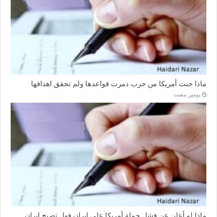
ماذا جنت أمريكا من حرب دمرت قواعدها ولم تحقق اهدافها
‏يومين مضت
ماذا لو أعلن عن فشل حملة أمريكا على إيران فهل تصبح إيران