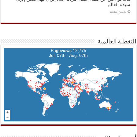
سيدة العالم
‏يومين مضت
التغطية العالمية
12,775 Pageviews
Jul. 07th - Aug. 07th