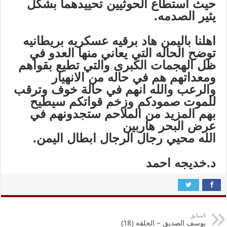
حيث استطاع الحوثيين تحييدهما بشكل
يثير الصدمه.
اهلنا باليمن هاد برقيه عسكريه بريطانيه
توضح الحاله التي يعاني منها العدو في
ظل الهجمات الكبرى والتي تطيع بقواهم
ومعداتهم هم في حاله من الانهيار
والرعب والله انهم في حالة خوف وترقب
للموت صمودكم وزخم قواتكم سيطيح
بهم المزيد من الملاحم ستجدونهم في
عرض البحر هاربين
الله محيي رجال الرجال ابطال اليمن.
د.خديجه احمد
السابق
يوسف الصديق – الحلقة (18)