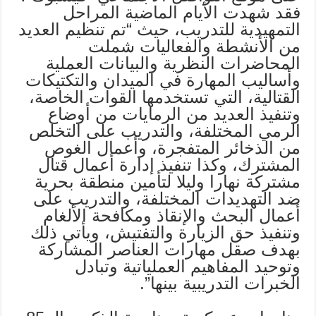
فقد شهدت الأيام الماضية المراحل
التمهيدية للتدريب، حيث “تم تنظيم العديد
من الأنشطة والفعاليات شملت
المحاضرات النظرية والبيانات العملية
وأساليب المهارة في الميدان والتكتيكات
القتالية، التي تستخدمها القوات الخاصة،
وتنفيذ العديد من الرمايات من أوضاع
الرمي المختلفة، والتدريب على التخلص
من الذخائر المتفجرة، وأعمال الغوص
المشترك، وكذا تنفيذ إدارة أعمال قتال
مشتركة نهارا وليلا لتأمين منطقة بحرية
ضد التهديدات المختلفة، والتدريب على
أعمال البحث والإنقاذ ومكافحة الألغام
وتنفيذ حق الزيارة والتفتيش، ويأتي ذلك
بهدف صقل مهارات العناصر المشاركة
وتوحيد المفاهيم العملياتية وتبادل
الخبرات التدريبية بينها”.