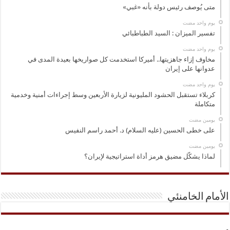
متى يُوصف رئيس دولة بأنه «غبي»
‏يوم واحد مضت
تفسير الميزان : السيد الطباطبائي
‏يوم واحد مضت
مخاوف إزاء جاهزيتها.. أميركا استخدمت كل صواريخها بعيدة المدى في
عدوانها على إيران
‏يوم واحد مضت
كربلاء تستقبل الحشود المليونية لزيارة الأربعين وسط إجراءات أمنية وخدمية
متكاملة
‏يومين مضت
على خطى الحسين (عليه السلام) د. أحمد راسم النفيس
‏يومين مضت
لماذا يشكّل مضيق هرمز أداة استراتيجية لإيران؟
الأمام الخامنئي