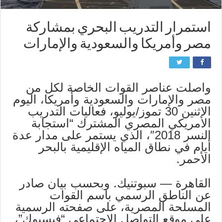
استمرار التدريب البحري بمشاركة
مصر وأمريكا والسعودية والإمارات
واصلت عناصر القوات الخاصة لكل من
مصر والإمارات والسعودية وأمريكا، اليوم
الاثنين 30 تموز/يوليو، فعاليات التدريب
الأمريكي المصري المشترك “استجابة
النسر 2018″، الذي يستمر على مدار عدة
أيام في نطاق المياه الإقليمية بالبحر
الأحمر.
القاهرة — سبوتنيك. وبحسب بيان صادر
عن الناطق الرسمي باسم القوات
المسلحة المصرية، على صفحته الرسمية
على موقع التواصل الاجتماعي “فيسبوك”،