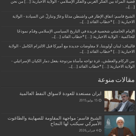
قضية المرأة بين الفكر الغربي والفكر الإسلامي - الولاية الاخبارية: […] من نحن
[…]...
الشيخ قاسم: اتفاق الإطار في واشنطن مذلةٌ وعارٌ وتنازلٌ عن السيادة - الولاية
الاخبارية: […] *خطاب القائد […]...
الإمام الخامنئي شخصية فريدة في التاريخ السياسي الإسلامي وقدّم نموذجًا
للحاكمية - الولاية الاخبارية: […] *خطاب القائد […]...
قاليباف: لبنان أولويتنا.. لا مفاوضات جديدة مع أميركا قبل الالتزام الكامل - الولاية
الاخبارية: […] *خطاب القائد […]...
بين الركام والعطش.. غزة تواجه مأساة مزدوجة بفعل دمار الكيان الإسرائيلي -
الولاية الاخبارية: […] *خطاب القائد […]...
مقالات منوعة
ايران مستعدة للعودة لاسواق النفط العالمية
15 يوليو,2015
الشيخ قاسم: مواجهة المقاومة للصهاينة والطاغوت
الأميركي سيكتب لها النجاح
4 فبراير,2026