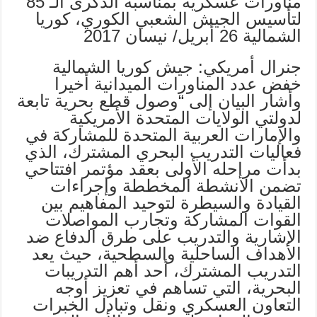
مناورات عسكرية بمناسبة الذكرى الـ 85
لتأسيس الجيش الشعبي الكوري، كوريا
الشمالية 26 أبريل/ نيسان 2017
جنرال أمريكي: جيش كوريا الشمالية
خفض عدد المناورات الميدانية أخيرا
وأشار البيان إلى “وصول قطع بحرية تابعة
لدولتي الولايات المتحدة الأمريكية
والإمارات العربية المتحدة للمشاركة في
فعاليات التدريب البحري المشترك، الذي
بدأت مراحله الأولى بعقد مؤتمر افتتاحي
تضمن الأنشطة المخططة وإجراءات
القيادة والسيطرة لتوحيد المفاهيم بين
القوات المشاركة وتجارب المواصلات
الإشارية والتدريب على طرق الدفاع ضد
الأهداف الساحلية والسطحية، حيث يعد
التدريب المشترك، أحد أهم التدريبات
البحرية، التي تساهم في تعزيز أوجه
التعاون العسكري ونقل وتبادل الخبرات