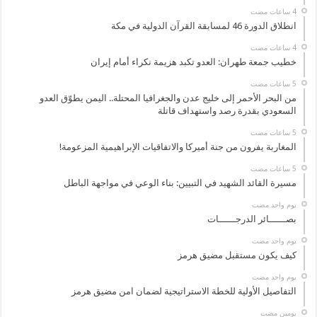
انطلاق الدورة 46 لمسابقة القرآن الدولية في مكة
خطيب جمعة طهران: العدو تكبد هزيمة نكراء أمام إيران
من البحر الأحمر إلى خليج عدن والجغرافيا المحتلة.. اليمن يطوّق العدو
السعودي بقدرة رصد واستهداف قاتلة
المغاربة يفرون من جنة أميركا والاتفاقيات الإبراهيمية المزعومة!
مسيرة القائد الشهيد في التبيين: بناء الوعي في مواجهة الباطل
‏يوم واحد مضت
بصــــــائر الدرجــــــات
‏يوم واحد مضت
كيف يكون مستقبل مضيق هرمز
‏يوم واحد مضت
التفاصيل الأولية للخطة الاستراتيجية لضمان امن مضيق هرمز
‏يومين مضت