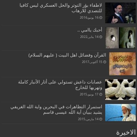
لاطفاء بؤر التوتر والحل العسكري ليس كافيا
للتصدي للارهاب
16 يونيو,2016
أحبك ياامي ..
14 يناير,2022
القرآن وفضائل اهل البيت ( عليهم السلام)
15 أكتوبر,2017
عصابات داعش تستولي على أثار الأنبار كاملة
وتهربها للخارج
17 يونيو,2015
استمرار التظاهرات في البحرين واية الله الغريفي
يشيد ببيان آية الله عيسى قاسم
14 مارس,2015
الاخيرة