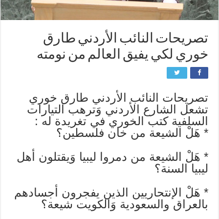
تصريحات النائب الأردني طارق
خوري لكي يفيق العالم من نومته
تصريحات النائب الأردني طارق خوري
تشعل الشارع الأردني وَترهب التيارات
السلفية كتب الخوري في تغريدة له :
* هَلْ الشيعة من خان فلسطين؟
* هَلْ الشيعة من دمروا ليبيا وَيقتلون أهل
ليبيا السنة؟
* هَلْ اﻹنتحاريين الذين يفجرون أجسادهم
بالعراق والسعودية وَالكويت شيعة؟