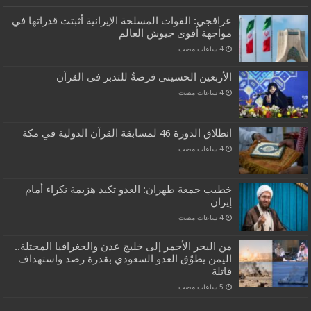
عراقجي: القوات المسلحة الإيرانية أثبتت قدراتها في
مواجهة أقوى جيوش العالم
الأربعين الحسيني فرصةٌ للتدبر في القرآن
انطلاق الدورة 46 لمسابقة القرآن الدولية في مكة
خطيب جمعة طهران: العدو تكبد هزيمة نكراء أمام
إيران
من البحر الأحمر إلى خليج عدن والجغرافيا المحتلة..
اليمن يطوّق العدو السعودي بقدرة رصد واستهداف
قاتلة