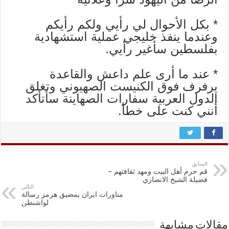
* بكل اﻷحوال لي رأيي ولكم رأيكم
وعندما ينفذ خليجي عملية استشهادية
بفلسطين سأغير رأيي.
* عند ما أرى علم داعش والقاعدة
يرفرف فوق الكنيست الصهيوني وتغلق
الدول العربية سفارات الصهاينة سأتأكد
أنني كنت على خطأ.
السابق
قم حرم أهل البيت ومهد ثقافتهم –
فضيلة الشيخ الانصاري
التالي
مناورات ايران بمضيق هرمز رسالة
لواشنطن
مقالات مشابهة