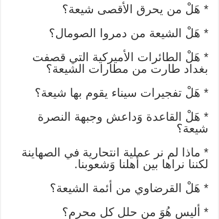
* هَلْ من يحرق اﻷقصى شيعة؟
* هَلْ الشيعة من دمروا الصومال؟
* هَلْ الطائرات اﻷميركية التي قصفت
بغداد طارت من مطارات الشيعة؟
* هَلْ تفجيرات سيناء يقوم بها شيعة؟
* هَلْ القاعدة وَداعش وجبهة النصرة
شيعة؟
* ماذا لم نر عملية انتحارية في الصهاينة
لكننا نراها بين أهلنا وَشعوبنا.
* هَلْ القرضاوي من أئمة الشيعة؟
* أليس هُوَ من حلل كل محرم؟