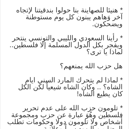
* هنيئا للصهاينة بنا حولوا بندقيتنا ﻹتجاه
آخر وَهاهم يبنون كل يوم مستوطنة
ويضحكون.
* رأينا السعودي والليبي والتونسي ينتحر
ويفجر بكل الدول المسلمة إﻻ فلسطين..
لماذا يا ترى؟
هل حزب الله يمنعهم؟
* لماذا لم يتحرك المارد السني ايام
الشاه؟ .. وكان الشاه شيعياً لكن الكل
كان يطيع الشاه!
* تلومون حزب الله على عدم تحرير
فلسطين وهُوَ عبارة عن حزب ومجموعة
أشخاص وﻻ تلومون دوﻻ وحكومات تطلب
الرضا من اليهود سراً وعلانية