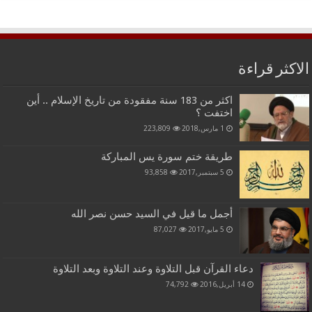
الاكثر قراءة
اكثر من 183 سنة مفقودة من تاريخ الإسلام .. أين
اختفت ؟
1 مارس,2018
223,809
طريقة ختم سورة يس المباركة
5 سبتمبر,2017
93,858
أجمل ما قيل في السيد حسن نصر الله
5 مايو,2017
87,027
دعاء القرآن قبل التلاوة وعند التلاوة وبعد التلاوة
14 أبريل,2016
74,792