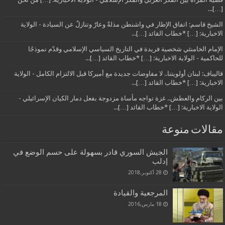
[…]...
الشيخ قاسم: اتفاق الإطار في واشنطن مذلةٌ وعارٌ وتنازلٌ عن السيادة - الولاية
الاخبارية: […] *خطاب القائد […]...
الإمام الخامنئي شخصية فريدة في التاريخ السياسي الإسلامي وقدّم نموذجًا
للحاكمية - الولاية الاخبارية: […] *خطاب القائد […]...
قاليباف: لبنان أولويتنا.. لا مفاوضات جديدة مع أميركا قبل الالتزام الكامل - الولاية
الاخبارية: […] *خطاب القائد […]...
بين الركام والعطش.. غزة تواجه مأساة مزدوجة بفعل دمار الكيان الإسرائيلي -
الولاية الاخبارية: […] *خطاب القائد […]...
مقالات منوعة
الجيش السوري قادر بسهولة على حسم الوضع في
إدلب
28 أكتوبر,2018
المرجعية والقيادة
18 مارس,2016