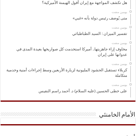
هل تكشف المواجهة مع إيران أفول الهيمنة الأميركية؟
‏يومين مضت
متى يُوصف رئيس دولة بأنه «غبي»
‏يومين مضت
تفسير الميزان : السيد الطباطبائي
‏يومين مضت
مخاوف إزاء جاهزيتها.. أميركا استخدمت كل صواريخها بعيدة المدى في
عدوانها على إيران
‏يومين مضت
كربلاء تستقبل الحشود المليونية لزيارة الأربعين وسط إجراءات أمنية وخدمية
متكاملة
‏يومين مضت
على خطى الحسين (عليه السلام) د. أحمد راسم النفيس
الأمام الخامنئي