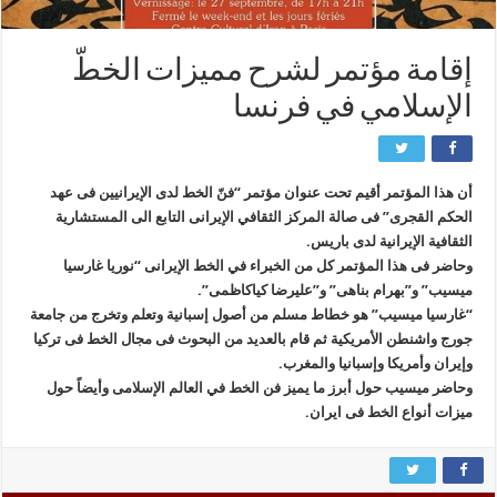
إقامة مؤتمر لشرح ممیزات الخطّ
الإسلامي في فرنسا
أن هذا المؤتمر أقیم تحت عنوان مؤتمر “فنّ الخط لدی الإیرانیین فی عهد
الحکم القجری” فی صالة المركز الثقافي الإیرانی التابع الی المستشاریة
الثقافیة الإیرانیة لدی باریس.
وحاضر فی هذا المؤتمر کل من الخبراء في الخط الإیرانی “نوریا غارسیا
میسیب” و”بهرام بناهی” و”علیرضا کیاکاظمی”.
“غارسیا میسیب” هو خطاط مسلم من أصول إسبانیة وتعلم وتخرج من جامعة
جورج واشنطن الأمریکیة ثم قام بالعدید من البحوث فی مجال الخط فی ترکیا
وإیران وأمریکا وإسبانیا والمغرب.
وحاضر میسیب حول أبرز ما یمیز فن الخط في العالم الإسلامی وأیضاً حول
میزات أنواع الخط فی ایران.