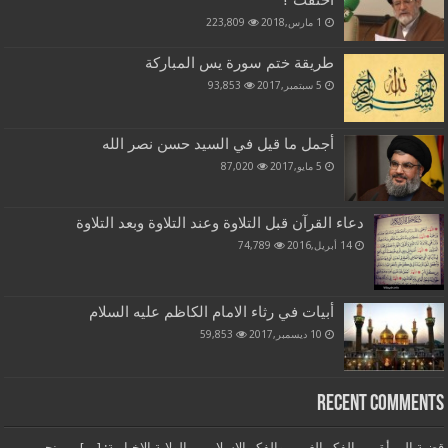
1 مارس,2018
223,809
طريقة ختم سورة يس المباركة
5 سبتمبر,2017
93,853
أجمل ما قيل في السيد حسن نصر الله
5 مايو,2017
87,020
دعاء القرآن قبل التلاوة وعند التلاوة وبعد التلاوة
14 أبريل,2016
74,789
أبيات في رثاء الامام الكاظم عليه السلام
10 ديسمبر,2017
59,853
Recent Comments
قضية المرأة بين الفكر الغربي والفكر الإسلامي - الولاية الاخبارية: […] من نحن