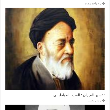
‏يوم واحد مضت
تفسير الميزان : السيد الطباطبائي
‏يومين مضت