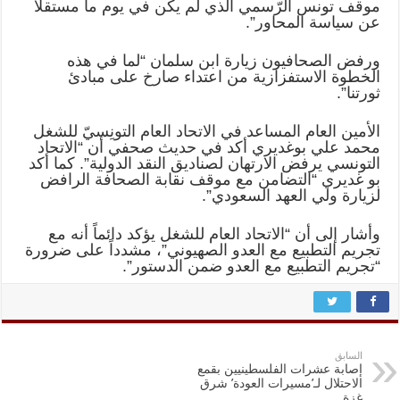
موقف تونس الرّسمي الذي لم يكن في يوم ما مستقلاً
عن سياسة المحاور”.
ورفض الصحافيون زيارة ابن سلمان “لما في هذه
الخطوة الاستفزازية من اعتداء صارخ على مبادئ
ثورتنا”.
الأمين العام المساعد في الاتحاد العام التونِسيّ للشغل
محمد علي بوغديري أكد في حديث صحفي أن “الاتحاد
التونسي يرفض الارتهان لصناديق النقد الدولية”. كما أكد
بو غديري “التضامن مع موقف نقابة الصحافة الرافض
لزيارة ولي العهد السعودي”.
وأشار إلى أن “الاتحاد العام للشغل يؤكد دائماً أنه مع
تجريم التطبيع مع العدو الصهيوني”، مشدداً على ضرورة
“تجريم التطبيع مع العدو ضمن الدستور”.‎
السابق
إصابة عشرات الفلسطينيين بقمع
الاحتلال لـ’مسيرات العودة’ شرق
غزة