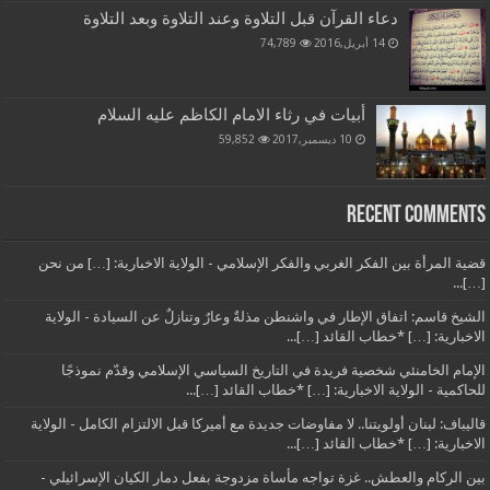
دعاء القرآن قبل التلاوة وعند التلاوة وبعد التلاوة
14 أبريل,2016
74,789
أبيات في رثاء الامام الكاظم عليه السلام
10 ديسمبر,2017
59,852
Recent Comments
قضية المرأة بين الفكر الغربي والفكر الإسلامي - الولاية الاخبارية: […] من نحن
[…]...
الشيخ قاسم: اتفاق الإطار في واشنطن مذلةٌ وعارٌ وتنازلٌ عن السيادة - الولاية
الاخبارية: […] *خطاب القائد […]...
الإمام الخامنئي شخصية فريدة في التاريخ السياسي الإسلامي وقدّم نموذجًا
للحاكمية - الولاية الاخبارية: […] *خطاب القائد […]...
قاليباف: لبنان أولويتنا.. لا مفاوضات جديدة مع أميركا قبل الالتزام الكامل - الولاية
الاخبارية: […] *خطاب القائد […]...
بين الركام والعطش.. غزة تواجه مأساة مزدوجة بفعل دمار الكيان الإسرائيلي -