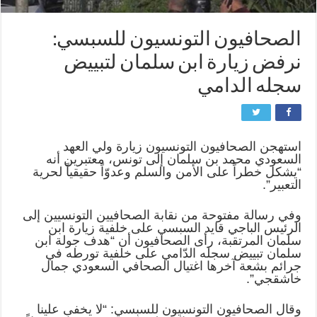
الصحافيون التونسيون للسبسي:
نرفض زيارة ابن سلمان لتبييض
سجله الدامي
استهجن الصحافيون التونسيون زيارة ولي العهد
السعودي محمد بن سلمان إلى تونس، معتبرين أنه
“يشكل خطراً على الأمن والسلم وعدوّاً حقيقياً لحرية
التعبير”.
وفي رسالة مفتوحة من نقابة الصحافيين التونسيين إلى
الرئيس الباجي قايد السبسي على خلفية زيارة ابن
سلمان المرتقبة، رأى الصحافيون أن “هدف جولة ابن
سلمان تبييض سجله الدّامي على خلفية تورطه في
جرائم بشعة آخرها اغتيال الصحافي السعودي جمال
خاشقجي”.
وقال الصحافيون التونسيون للسبسي: “لا يخفى علينا