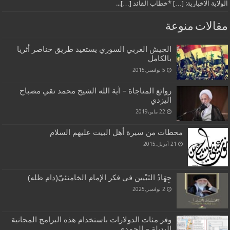
الولاية الاخبارية: […] *خطاب القائد […]...
مقالات منوعة
الجيش العربي السوري يستعيد طريق خناصر أثريا
بالكامل
5 نوفمبر,2015
روائع المناجاة – أية الله الشيخ محمد تقي مصباح
اليزدي
22 مايو,2019
محطات من سيرة أهل البيت عليهم السلام
21 أبريل,2015
جِهَادُ التَبْيين في فكر الإمام الخامنئيّ(دام ظله)
2 نوفمبر,2025
وفر مئات الدولارات باستخدام هذه البرامج المجانية
البديلة – الحمدي