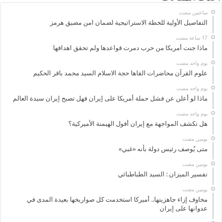
‏ساعتين مضت
التفاصيل الأولية للخطة الاستراتيجية لضمان امن مضيق هرمز
ماذا جنت أمريكا من حرب دمرت قواعدها ولم تحقق اهدافها
‏يوم واحد مضت
علوم القرآن محاضرات القاها حجة الاسلام السيد محمد باقر الحكيم
‏يوم واحد مضت
ماذا لو أعلن عن فشل حملة أمريكا على إيران فهل تصبح إيران سيدة العالم
‏يوم واحد مضت
هل تكشف المواجهة مع إيران أفول الهيمنة الأميركية؟
‏يومين مضت
متى يُوصف رئيس دولة بأنه «غبي»
‏يومين مضت
تفسير الميزان : السيد الطباطبائي
‏يومين مضت
مخاوف إزاء جاهزيتها.. أميركا استخدمت كل صواريخها بعيدة المدى في
عدوانها على إيران