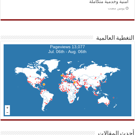
أمنية وخدمية متكاملة
‏يومين مضت
التغطية العالمية
13,077 Pageviews
Jul. 06th - Aug. 06th
أحدث المقالات