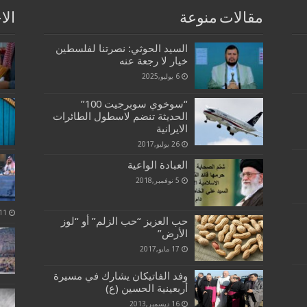
مقالات منوعة
الا
السيد الحوثي: نصرتنا لفلسطين
خيار لا رجعة عنه
6 يوليو,2025
“سوخوي سوبرجيت 100”
الحديثة تنضم لاسطول الطائرات
الايرانية
26 يوليو,2017
العبادة الواعية
5 نوفمبر,2018
حب العزيز “حب الزلم” أو “لوز
الأرض”
17 مايو,2017
وفد الفاتيكان يشارك في مسيرة
أربعينية الحسين (ع)
16 ديسمبر,2013