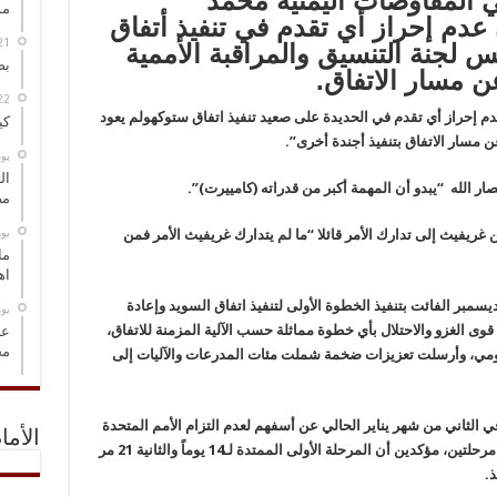
 المفاوضات اليمنية محمد
مو
ن عدم إحراز أي تقدم في تنفيذ أتفاق
 لجنة التنسيق والمراقبة الأممية
بص
ن مسار الاتفاق.
عدم إحراز أي تقدم في الحديدة على صعيد تنفيذ اتفاق ستوكهولم يعود
كي
 مسار الاتفاق بتنفيذ أجندة أخرى”.
‏ي
ال
 الله “يبدو أن المهمة أكبر من قدراته (كامييرت)”.
مض
‏ي
 غريفيث إلى تدارك الأمر قائلا “ما لم يتدارك غريفيث الأمر فمن
ما
اه
ام الجيش واللجان الشعبية منتصف ليل 28/29 ديسمبر الفائت بتنفيذ الخطوة الأولى لتنفيذ اتفاق السويد وإعادة
‏ي
قوى الغزو والاحتلال بأي خطوة مماثلة حسب الآلية المزمنة للاتفاق،
عل
مح
مي، وأرسلت تعزيزات ضخمة شملت مئات المدرعات والآليات إلى
 الثاني من شهر يناير الحالي عن أسفهم لعدم التزام الأمم المتحدة
الأما
بالآلية المزمنة لتنفيذ اتفاق السويد المحددة على مرحلتين، مؤكدين أن المرحلة الأولى الممتدة لـ14 يوماً والثانية 21 مر