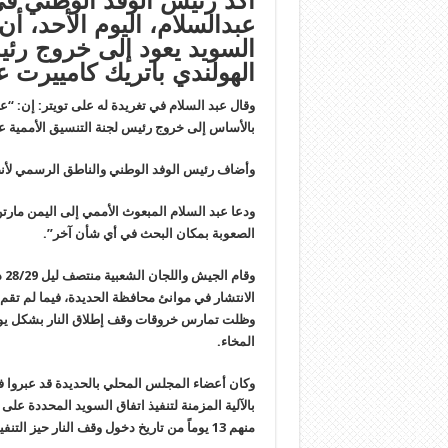
أكد رئيس الوفد الوطني في
عبدالسلام، اليوم الأحد، أ
السويد يعود إلى خروج رئيس
الهولندي باتريك كامييرت ع
وقال عبد السلام في تغريدة له على تويتر: إن: “
بالأساس إلى خروج رئيس لجنة التنسيق الأممية عن
وأضاف رئيس الوفد الوطني والناطق الرسمي لأنصار
ودعا عبد السلام المبعوث الأممي إلى اليمن مارتن
الصعوبة بمكان البحث في أي شأن آخر”.
وق
الانتشار في موانئ محافظة الحديدة، فيما لم تقم 
وظلت تمارس خروقات وقف إطلاق النار بشكل يو
المخاء.
وكان أعضاء المجلس المحلي بالحديدة قد عبروا في
منهم 13 يوماً من تاريخ دخول وقف النار حيز التنفيذ.