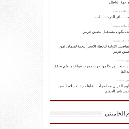
اجهة الباطل
ــــــائر الدرجــــــات
ف يكون مستقبل مضيق هرمز
وم واحد مضت
تفاصيل الأولية للخطة الاستراتيجية لضمان امن
يق هرمز
ومين مضت
ذا جنت أمريكا من حرب دمرت قواعدها ولم تحقق
دافها
ومين مضت
وم القرآن محاضرات القاها حجة الاسلام السيد
مد باقر الحكيم
م الخامنئي