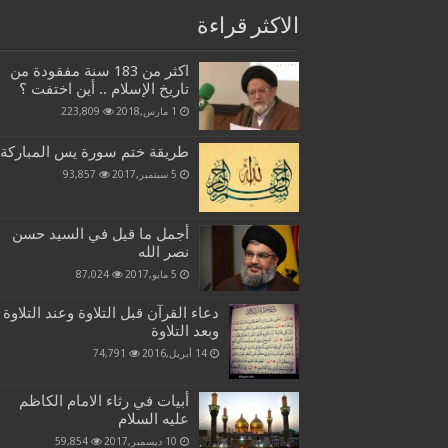
الاكثر قراءة
اكثر من 183 سنة مفقودة من
تاريخ الإسلام .. أين اختفت ؟
1 مارس,2018
223,809
طريقة ختم سورة يس المباركة
5 سبتمبر,2017
93,857
أجمل ما قيل في السيد حسن
نصر الله
5 مايو,2017
87,024
دعاء القرآن قبل التلاوة وعند التلاوة
وبعد التلاوة
14 أبريل,2016
74,791
أبيات في رثاء الامام الكاظم
عليه السلام
10 ديسمبر,2017
59,854