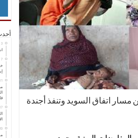
أحدث
انطلاق
خط
إي
من
ال
قا
 مسار اتفاق السويد وتنفذ أجندة
ال
ال
مس