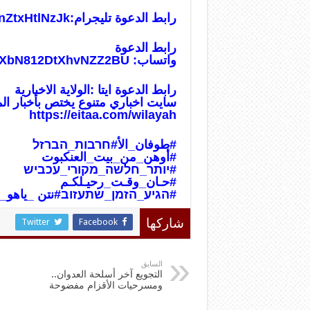
رابط الدعوة تليجرام:
nZtxHtlNzJk
رابط الدعوة
واتساب:
usXbN812DtXhvNZZ2BU
رابط الدعوة ايتا :الولاية الاخبارية
سايت اخباري متنوع يختص بأخبار ال
https://eitaa.com/wilayah
#طوفان_الأ
#חרבות_הברזל
#أوهن_من_بيت_العنكبوت
#יותר_חלשה_מקורי_עכביש
#حـان_وقـت_رحيـلكـم
#הגיע_הזמן_שתעזוב
#نتن _ياهو_
Twitter
Facebook
شاركها
السابق
التجويع آخر أسلحة العدوان..
ومسرحيات الأقزام مفضوحة