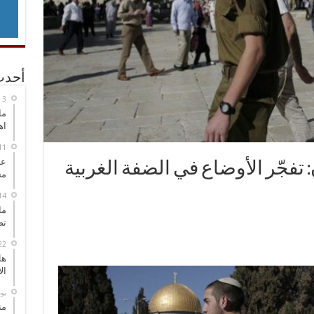
أحدث
ما
اه
عل
تفجّر الأوضاع في الضفة الغربية
مح
ما
تص
هل
ال
‏ي
مت