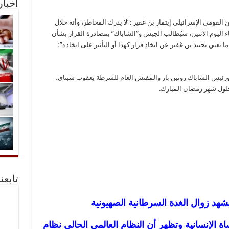
أخبا
القومي الإسرائيلي إيتمار بن غفير :”لا يدرك المخاطر، وأنه خلال
ء اليوم الاثنين، سيُطالب الجيش و”الشاباك” بمصادرة القرار بشأن
عني تحييد بن غفير عن اتخاذ قرار كهذا أو التأثير على اتخاذه”؛
ورئيس الشاباك رونين بار والمفتش العام للشرطة يعقوب شبتاي،
لول شهر رمضان المبارك.
تابعن
يشهد زوال الغدة السرطانية الصهيونية
ة الإنسانية وتظهر أن النظام العالمي الحالي نظام