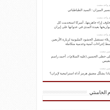
وم واحد مضت
سير الميزان : السيد الطباطبائي
وم واحد مضت
اوف إزاء جاهزيتها.. أميركا استخدمت كل
اريخها بعيدة المدى في عدوانها على إيران
وم واحد مضت
بلاء تستقبل الحشود المليونية لزيارة الأربعين
ط إجراءات أمنية وخدمية متكاملة
ومين مضت
ى خطى الحسين (عليه السلام) د. أحمد راسم
نفيس
ومين مضت
اذا يشكّل مضيق هرمز أداة استراتيجية لإيران؟
م الخامنئي