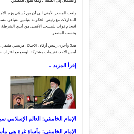
والشمال إلى الضفة”؛ وفقًا لقول المصدر.
ولفت المصدر الأمني الى أن من يُسمّى وزير الأمن 
المداولات مع رئيس الحكومة بنيامين نتنياهو، مسا
اقتحام قوات للمسجد الأقصى من أيدي الشرطة، ما ي
بحسب المصدر.
هذا؛ وأجرى رئيس أركان الاحتلال هرتسي هليفي 
أمس الأحد، تقييمات مشتركة للوضع مع اقتراب ح
إقرأ المزيد ..
الإمام الخامنئي: العالم الإسلامي س
الإمام الخامنئي: مأساة غزة هي مأسا