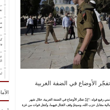
‏ي
تف
‏ي
مخ
صو
‏ي
كر
وس
‏ي
عل
ال
‏ي
لم
جّر الأوضاع في الضفة الغربية
الأما
ي رفيع قوله :”إنّ تفجّر الأوضاع في الضفة الغربية، خلال شهر
ية مقابل حزب الله، وسيتمّ وقف القتال فيهما، وتُنقل قوات من غزة