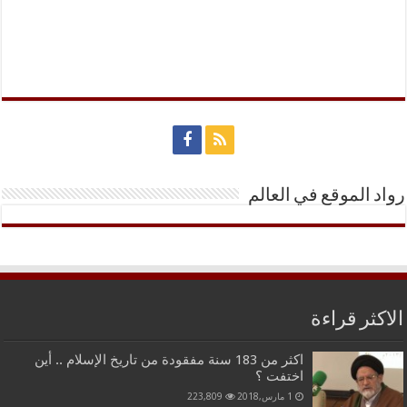
رواد الموقع في العالم
الاكثر قراءة
اكثر من 183 سنة مفقودة من تاريخ الإسلام .. أين
اختفت ؟
1 مارس,2018
223,809