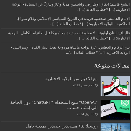
الشيخ قاسم: اتفاق الإطار في واشنطن مذلةٌ وعارٌ وتنازلٌ عن السيادة - الولاية
الاخبارية: […] *خطاب القائد […]...
الإمام الخامنئي شخصية فريدة في التاريخ السياسي الإسلامي وقدّم نموذجًا
للحاكمية - الولاية الاخبارية: […] *خطاب القائد […]...
قاليباف: لبنان أولويتنا.. لا مفاوضات جديدة مع أميركا قبل الالتزام الكامل - الولاية
الاخبارية: […] *خطاب القائد […]...
بين الركام والعطش.. غزة تواجه مأساة مزدوجة بفعل دمار الكيان الإسرائيلي -
الولاية الاخبارية: […] *خطاب القائد […]...
مقالات منوعة
مع الاخبار من الولاية الاخبارية
26 ديسمبر,2019
“OpenAI” تتيح استخدام “ChatGPT” دون الحاجة
إلى إنشاء حساب
6 أبريل,2024
روسيا: بناء مسجدين جديدين بمدينة يامل