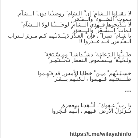
***
لا تـقتـلوا الــشام َ إن َّ الـشام َ روضتـُنا دون َ الــشآم ِ
يـموت ُ الضَـــوء ُ والــقـَمَر ُ
لا تـَـذْبحوها فــهذي الــشام ُ لوحـَــتـُنا لولا الـــشآم ُ
لـمات َ الــشِّـعْر ُ والــــحَوَر ُ
يا شـام ُ صبرا ً ، فإن َّ الغـدْرَ دَيـْــدَنـُهم كـم مـرة ٍ لــتراب
الـقـُدس ِ قــد غــدَروا !!
ظـَـنـُّوا الـزَعامَة َ دشـْـداشـا ً ومـِسْـبَحَة ً
ولـحْيـَة ً بـِــسـُموم ِ الـنفط ِ تـَخـْـتـَمِـر ُ
حَسِـبْـتـُهم ْ مـِـن ْ خطايا الأمس ِ قد فـَهِـموا
ظــَــننتـُهم فـَـهـِموا ، لـكنـَّهم بـَــقـَر ُ
***
يا رب ُ عـفوك َ، أنـْـقِذنا بمعجزة ٍ
تـُـزلزلُ الأرض َ فـيهم ، إنـَّهم فـجَروا
https://t.me/wilayahinfo