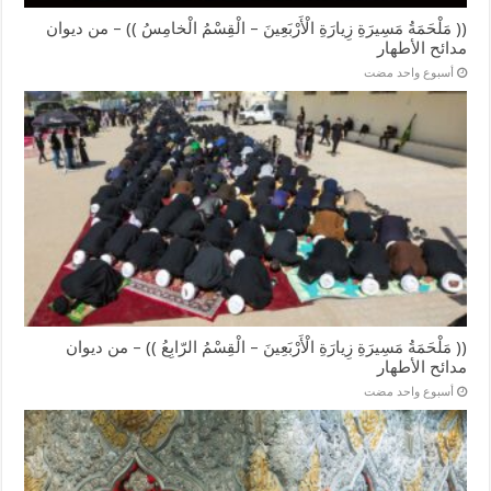
(( مَلْحَمَةُ مَسِيرَةِ زِيارَةِ الْأَرْبَعِينَ – الْقِسْمُ الْخامِسُ )) – من ديوان
مدائح الأطهار
‏أسبوع واحد مضت
(( مَلْحَمَةُ مَسِيرَةِ زِيارَةِ الْأَرْبَعِينَ – الْقِسْمُ الرّابِعُ )) – من ديوان
مدائح الأطهار
‏أسبوع واحد مضت