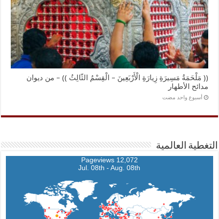
(( مَلْحَمَةُ مَسِيرَةِ زِيارَةِ الْأَرْبَعِينَ – الْقِسْمُ الثّالِثُ )) – من ديوان
مدائح الأطهار
‏أسبوع واحد مضت
التغطية العالمية
12,072 Pageviews
Jul. 08th - Aug. 08th