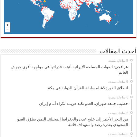
أحدث المقالات
عراقجي: القوات المسلحة الإيرانية أثبتت قدراتها في مواجهة أقوى جيوش
العالم
انطلاق الدورة 46 لمسابقة القرآن الدولية في مكة
خطيب جمعة طهران: العدو تكبد هزيمة نكراء أمام إيران
من البحر الأحمر إلى خليج عدن والجغرافيا المحتلة.. اليمن يطوّق العدو
السعودي بقدرة رصد واستهداف قاتلة