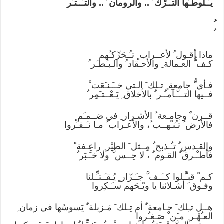
يـَـلوطـُها التـُّـرْك ُ .. والرومان ُ .. والتـَّــتـَر
ماذا أقـول ُ لأعــراب ٍ تـُـحَرِّكـُهم
كـف ُّ العـمالة ِ والأحـقاد ُ والـبـَطـَر ُ
فـأي ُّ جامعة ٍ تـلك َ الـتي خــَـنـَعَت ْ
فــيها التـــَّـآمـُـر ُ بالأخلاق ِ يَـعْــتـَمِر ُ
قــرن ٌ وجامـعة ُ الأشـرار ِ في صَــمـَم ٍ
فالأرض ُ تـُنـْهــب ُ، والأعـراب ُ مـا نـَـفـَروا
والقـدس ُ تـُـذبح ُ مِــثل َ الطيْر ِ راعِـفة ً
فأطـْـرق ٌ القـوم ُ ، لا حِــس ٌّ ولا خـَـبَر ُ
كـم ْ قبـَّـلوا كــَـف َّ جـَـزّار ٍ يُـقـَـتـِّـلنا
وفـوق َ أشـلائنا يا ويْـحَهم سـَـكِروا
هــل تـِلك َ جـامعة ٌ أم تِـلك َ مَـزبلة ٌ يَسوسُها في زمان ِ
العـُهْـر ِ مـَن ْ صَـغـُروا