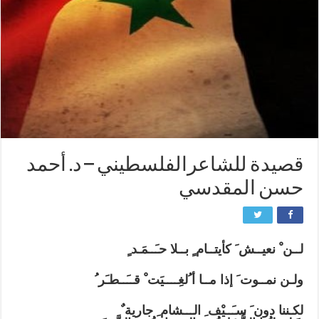
قصيدة للشاعرالفلسطيني – د. أحمد
حسن المقدسي
لــن ْ نعيــش َ كأيتــام ٍ بــلا حـَــمَـد ٍ
ولـن نمــوت َ إذا مــا أ ُلغِــــيَت ْ قــَــطـَر ُ
لكـننا دون َ سـَــيْف ِ الـــشام ِ جارية ٌ