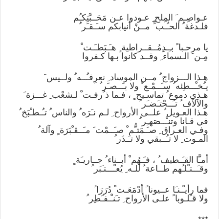
عـواصِـم َ المِلح ِ عـودوا عـن مَحَــبَّتِكـُم
فلـدغة ُ الحـُـب ِّ مــنْ أنيابكم سـَـقـَر ُ
يا مرحـبا ً بـِـدِمُــقــراطية ٍ هـَـبَطـَـت ْ
مِـن َ الـسماء ِ وقــد كانوا بـها كـفروا
هـذا الـــزواج ُ مــن الموساد ِ نعرِفـُــه ُ ولــيس َ
يـُخـْــطِئه ُ سـَــمْـع ٌ ولا بـَــصـَر ُ
هـذي دموع ُ تماسـيح ٍ ، فـما ذ ُرفـت ْ لـشعْب ِ غـــزة َ
والآلاف ُ تـُــحْتـَضـَر ُ
هـذا العـويل ُ علــى الأرواح ِ لـم نـَرَه ُ والناس ُ تـُـطـْبَخ ُ
في قـانا وتنـْــصَهـِر ُ
وفـي العـراق ِ صـَـمَتـُّم ْ صـَــمْت َ مـَــقـْبَرَة ٍ وآلة ُ
المـوت ِ لا تـُــبقي ولا تـَـذَر ُ
أمـَّا القـَـطيف ُ ، فـَـهُم ْ أبــناء ُ جــاريـَة ٍ
وقـَــتـْلـُهم طــاعة ٌ للـه ِ يُعـْـــتـَبَر ُ
فما رأيـْـنـَا عــيونا ً أدْمَعَـت ْ دُرَرَا ً
ولا قـُلـوبا ً علـى الأرواح ِ تـَنـْـفـَطِر ُ