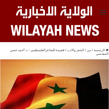
الرئيسية
/
من
/
الشعر والادب
/
قصيدة للشاعرالفلسطيني – د. أحمد حسن
المقدسي