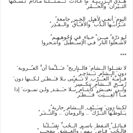
هــذي الــزَّريْـبـَة ُ ما عـادت ْ تــُـمـَثــِّـلـُنا مـادام َ تـَسـكنها
الثــيْران ُ والحـُــمُر ُ
اليوم َ أنعـي لأهـل ِ الخـير ِ جامعة ً
عـَـرّابـُـها الـدُّب ُّ والأفـّـاق ُ والــقـّذِر ُ
لـو ذرّة ٌ مـِــن ْ حـياء ٍ في وُجُوهـِهـِم ُ
لأشـعلوا النار َ فـي الإسـْـطبل َ وانتـحروا
***
لا تقتــلوا الــشام َ فالــتاريخ ُ عـَــلـَّمنا أن َّ العـُــروبة َ
دون َ الــشام ِ تـَــندَحِـر ُ
فــأمـَّة ُ العـُــرْب ِ لا تـَــفـْنى بـلا قـَــطـَر ٍ لـكــنها دون َ
رُمـْـح ِ الـــشام ِ تنكــسِر ُ
ولــن ْ نعيــش َ كأيتــام ٍ بــلا حـَــمَـد ٍ ولـن نمــوت َ إذا
مــا أ ُلغِــــيَت ْ قــَــطـَر ُ
لكـننا دون َ سـَــيْف ِ الـــشام ِ جارية ٌ
يـَـلوطـُها التـُّـرْك ُ .. والرومان ُ .. والتـَّــتـَر ُ
قـبائـل ُ النـفط ِ باسـم ِ الــحُب ِّ تقتـُــلـُنا
فالـحُب ُ فـاض َ بـهم ْ، والعـِـشق ُ ينفجـِــر ُ