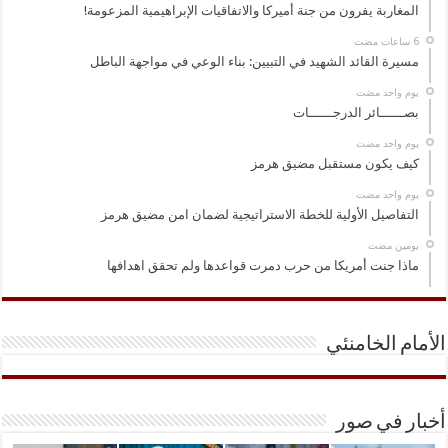
المغاربة يفرون من جنة أميركا والاتفاقيات الإبراهيمية المزعومة!
مسيرة القائد الشهيد في التبيين: بناء الوعي في مواجهة الباطل
‏يوم واحد مضت
بصــــــائر الدرجــــــات
‏يوم واحد مضت
كيف يكون مستقبل مضيق هرمز
‏يوم واحد مضت
التفاصيل الأولية للخطة الاستراتيجية لضمان امن مضيق هرمز
‏يومين مضت
ماذا جنت أمريكا من حرب دمرت قواعدها ولم تحقق اهدافها
الأمام الخامنئي
أخبار في صور