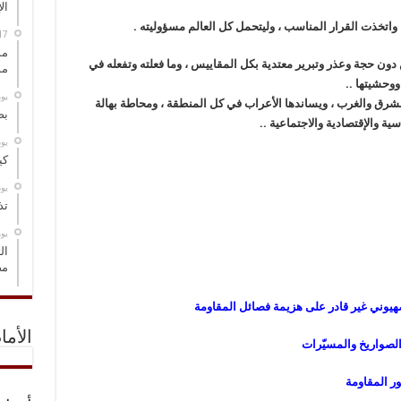
ال
ا واتخذت القرار المناسب ، وليتحمل كل العالم مسؤوليته .
مس
ون حجة وعذر وتبرير معتدية بكل المقاييس ، وما فعلته وتفعله في
مو
ووحشيتها ..
‏ي
 الشرق والغرب ، ويساندها الأعراب في كل المنطقة ، ومحاطة بهالة
بص
ة والإقتصادية والاجتماعية ..
‏ي
كي
‏ي
تذ
‏ي
ال
مض
لصهيوني غير قادر على هزيمة فصائل المقاومة
الأما
ن الصواريخ والمسيّرات
ور المقاومة