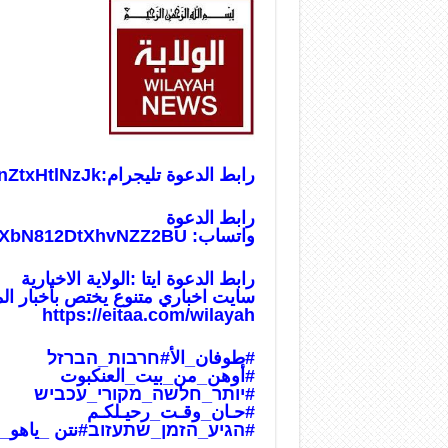
رابط الدعوة تليجرام:
nZtxHtlNzJk
رابط الدعوة
واتساب:
usXbN812DtXhvNZZ2BU
رابط الدعوة ايتا :الولاية الاخبارية
سايت اخباري متنوع يختص بأخبار ال
https://eitaa.com/wilayah
#طوفان_الأ
#חרבות_הברזל
#أوهن_من_بيت_العنكبوت
#יותר_חלשה_מקורי_עכביש
#حـان_وقـت_رحيـلكـم
#הגיע_הזמן_שתעזוב
#نتن _ياهو_