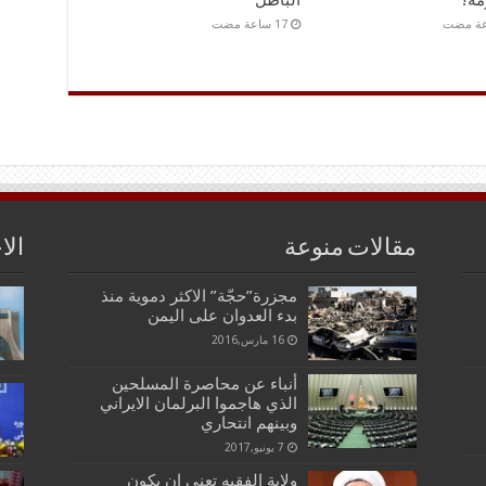
مة!
الباطل
مقالات منوعة
الا
مجزرة”حجّة” الاكثر دموية منذ
بدء العدوان على اليمن
16 مارس,2016
أنباء عن محاصرة المسلحين
الذي هاجموا البرلمان الايراني
وبينهم انتحاري
7 يونيو,2017
ولاية الفقيه تعني ان يكون