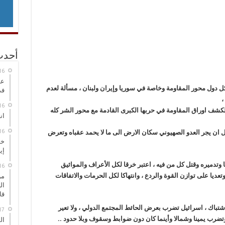
أحدث
عر
كل دول محور المقاومة وخاصة في سوريا وإيران ولبنان ، مسألة لعدم
في
،
 لكشف اوراق المقاومة في حربها الكبرى القادمة مع محور الشر كله
انطلاق
بل ان يجر العدو الصهيوني سكان الارض الى ما لا يحمد عقباه وتعرض
خط
إي
وتدميره وقتل كل من فيه ، اعتبر خرقا لكل الأعراف والمواثيق
تعديا على توازن القوة والردع ، وانتهاكا لكل الحرمات والاتفاقات
من
ال
قا
شتباك ، اسرائيل تضرب بعرض الحائط المجتمع الدولي ، ولا تعير
 ، وتضرب يمينا وشمالا وأينما كان دون ضوابط وسقوف وبلا حدود ..
ال