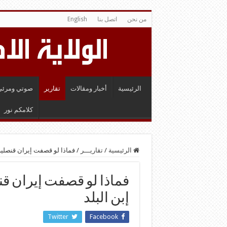
من نحن
اتصل بنا
English
الرئيسية
أخبار ومقالات
تقارير
صوتي ومرئي
كلامكم نور
الرئيسية
/
تقاريـــر
/
فماذا لو قصفت إيران قنصلية 
فماذا لو قصفت إيران قن
إبن البلد
Twitter
Facebook