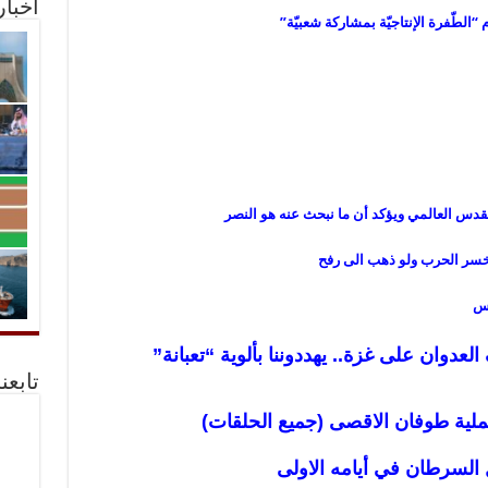
أخبا
 “الطّفرة الإنتاجيّة بمشاركة شعبيّة”
قدس العالمي ويؤكد أن ما نبحث عنه هو النصر
و خسر الحرب ولو ذهب الى رفح
اس
دوان على غزة.. يهددوننا بألوية “تعبانة”
تابعن
لية طوفان الاقصى (جميع الحلقات)
 السرطان في أيامه
الاولى