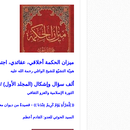
ميزان
الحكمة أخلاقي، عقائدي، اجت
هويّة التشيّع للشيخ الوائلي رحمة الله عليه
ألف سؤال وإشكال (المجلد الأول) / الصفحا
الثورة الإسلامية والغزو الثقافي
(( لِلْمَرْأَةِ يَوْمٌ كَرِيمٌ عِنْدَنا )) – قصيدةٌ من ديوان
السيد الحوثي للعدو: القادم أعظم