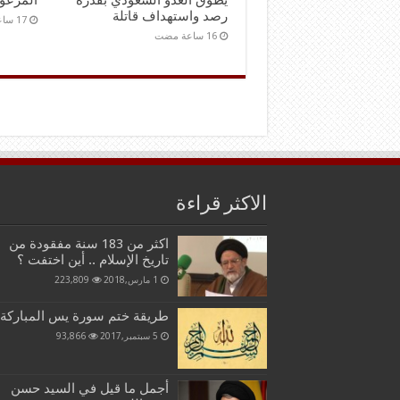
يطوّق العدو السعودي بقدرة
المزعو
رصد واستهداف قاتلة
الاكثر قراءة
اكثر من 183 سنة مفقودة من
تاريخ الإسلام .. أين اختفت ؟
1 مارس,2018
223,809
طريقة ختم سورة يس المباركة
5 سبتمبر,2017
93,866
أجمل ما قيل في السيد حسن