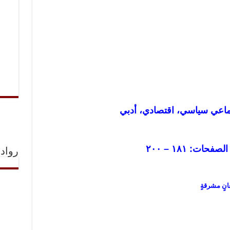
ماعي سياسي، اقتصادي، أدبي
ت: ١٨١ – ٢٠٠
رواد 
 معانٍ مشرقةٍ