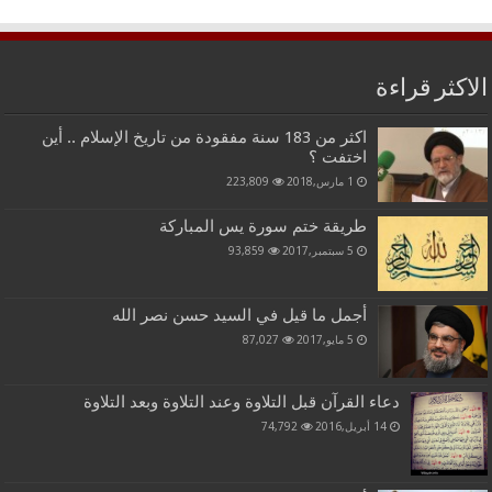
الاكثر قراءة
اكثر من 183 سنة مفقودة من تاريخ الإسلام .. أين
اختفت ؟
1 مارس,2018
223,809
طريقة ختم سورة يس المباركة
5 سبتمبر,2017
93,859
أجمل ما قيل في السيد حسن نصر الله
5 مايو,2017
87,027
دعاء القرآن قبل التلاوة وعند التلاوة وبعد التلاوة
14 أبريل,2016
74,792