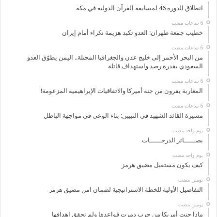
انطلاق الدورة 46 لمسابقة القرآن الدولية في مكة
خطيب جمعة طهران: العدو تكبد هزيمة نكراء أمام إيران
من البحر الأحمر إلى خليج عدن والجغرافيا المحتلة.. اليمن يطوّق العدو
السعودي بقدرة رصد واستهداف قاتلة
المغاربة يفرون من جنة أميركا والاتفاقيات الإبراهيمية المزعومة!
مسيرة القائد الشهيد في التبيين: بناء الوعي في مواجهة الباطل
‏يوم واحد مضت
بصــــــائر الدرجــــــات
‏يوم واحد مضت
كيف يكون مستقبل مضيق هرمز
‏يومين مضت
التفاصيل الأولية للخطة الاستراتيجية لضمان امن مضيق هرمز
‏يومين مضت
ماذا جنت أمريكا من حرب دمرت قواعدها ولم تحقق اهدافها