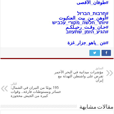
#طوفان_الأ
قصى
#חרבות_הברזל
#أوهن_من_بيت_العنكبوت
#יותר_חלשה_מקורי_עכביש
#حـان_وقـت_رحيـلكـم
#הגיע_הזמן_שתעזוב
#نتن _ياهو_جزار_غز
ة
السابق
مؤشرات ميدانية في البحر الأحمر
تفرض على واشنطن التهدئة مع
إيران
التالي
195 يومًا من النيران في الشمال:
خسائر ومستوطنات فارغة.. وقوات
كبيرة من الجيش محجوزة
مقالات مشابهة