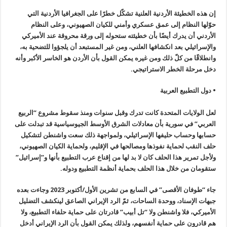
إن هذه الخطيئة الأردنية العلنية تشكّل خطرًا على الجغرافيا الأردنية التي
حوّلها النظام إلى عمق عسكري وأمني للكيان الصهيوني، وعلى النظام
الأردني أن يدرك أيضًا بأن خطيئته ستحوله إلى ورقة محروقة عند الأميركي
والإسرائيلي بعد انكشافها العلني، ومن غير المستبعد أن يلجؤوا للتضحية به،
وانطلاقًا من كلّ ذلك ومن غيره يمكن القول بأن الأردن هو الخاسر الأكبر وأنه
دخل مرحلة الخطر الاستراتيجي.
• دول التطبيع العربية
لعل الولايات المتحدة كانت تدرك وقبل سنوات ومنذ سقوط مشروع “الربيع
العربي” في سورية بأن معادلات الشرق الأوسط الجيوسياسية قد تبدلت على
حسابها وحساب حليفها الإسرائيلي، ولمواجهة ذلك سعت واشنطن لتشكيل
حلف النقب لحماية نفوذها ومصالحها في الإقليم، ولحماية الكيان الصهيوني،
ولأجل تمرير هذا الحلف كان لا بد لها من إقناع عرب التطبيع بأنها و”إسرائيل”
ستقومان من خلال هذا الحلف بحماية أنظمة التطبيع ودوله.
جاء “طوفان الأقصى” في السابع من تشرين الأول/أكتوبر 2023 وجاءت بعده
جبهات الإسناد، ووحدة الساحات، ثمّ الرد الإيراني الصاعق لينكشف التضليل
الأميركي، فلا واشنطن ولا “تل أبيب” قادرتان على حماية حلفاء التطبيع، ولا
هم قادرون على حماية أنفسهم، ولذلك يمكن القول بأن الرد الإيراني أدخل