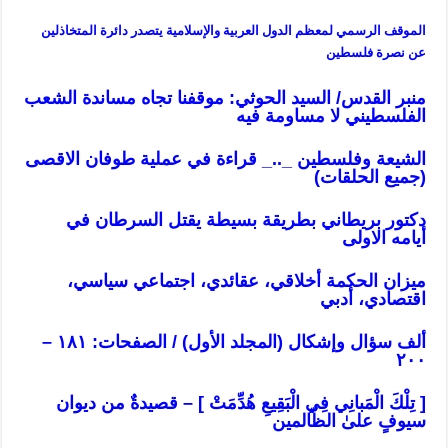
الموقف الرسمي لمعظم الدول العربية والإسلامية يتصدر دائرة المتخاذلين
عن نصرة فلسطين
منبر القدس/ السيد الحوثي: موقفنا تجاه مساندة الشعب
الفلسطيني لا مساومة فيه
الشيعة وفلسطين _.._ قراءة في عملية طوفان الاقصى
(جميع الحلقات)
دكتور بريطاني بطريقة بسيطة يقتل السرطان في
أيامه
الاولى
ميزان
الحكمة أخلاقي، عقائدي، اجتماعي سياسي،
اقتصادي، أدبي
ألف سؤال وإشكال (المجلد الأول) / الصفحات: ١٨١ –
٢٠٠
[ تِلْكَ الْمَبانِي فِي الْبَقِيعِ هُدِّمَتْ ] – قصيدةٌ من ديوان
سيوفٍ علىٰ الظّالمين