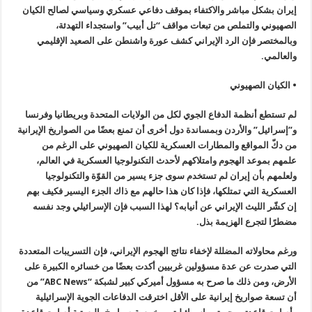
إيران بشكل مباشر والاكتفاء بموقف دفاعي عسكري وسياسي لصالح الكيان
الصهيوني والتملص من تبعات مواقف “تل أبيب” واستجداء التهدئة،
وبالمختصر فإن الرد الإيراني كشف عورة واشنطن على الصعيد الإقليمي
والعالمي.
• الكيان الصهيوني
لم تستطع أنظمة الدفاع الجوي لكل من الولايات المتحدة وبريطانيا وفرنسا
و”إسرائيل” والأردن وبمساندة دول أخرى أن تمنع بعضًا من الصواريخ الإيرانية
من دكّ المواقع والمطارات العسكرية للكيان الصهيوني على الرغم من
علمهم بموعد الهجوم وامتلاكهم لأحدث التكنولوجيا العسكرية في العالم،
ولعلمهم بأن إيران لم تستخدم سوى جزء يسير من القوّة والتكنولوجيا
العسكرية التي تمتلكها، فإذا كان هذا حالهم مع ذاك الجزء اليسير فكيف بهم
إن كشّر الليث الإيراني عن أنيابه؟ لهذا السبب فإن الإسرائيلي وجد نفسه
مضطرًا لتجرع الهزيمة بذل.
ورغم محاولاته المضللة لإخفاء نتائج الهجوم الإيراني، فإن التسريبات المتعددة
التي صدرت عن عدة مسؤولين غربيين أكدت بعضًا من خسائره الكبيرة على
الأرض، ومن ذلك ما صرح به مسؤول أميركي كبير لشبكة “ABC News” من
أن تسعة صواريخ إيرانية على الأقل اخترقت الدفاعات الجوية الإسرائيلية