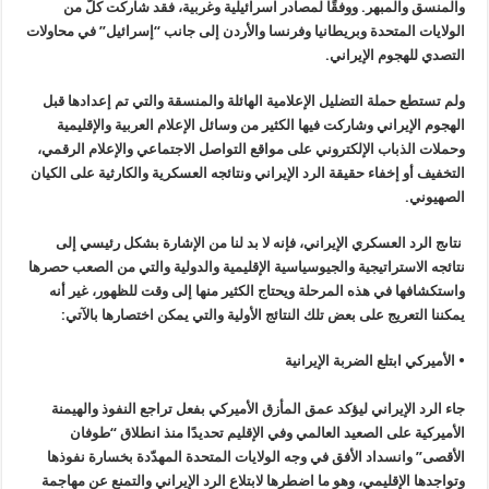
والمنسق والمبهر. ووفقًا لمصادر اسرائيلية وغربية، فقد شاركت كلّ من
الولايات المتحدة وبريطانيا وفرنسا والأردن إلى جانب “إسرائيل” في محاولات
التصدي للهجوم الإيراني.
ولم تستطع حملة التضليل الإعلامية الهائلة والمنسقة والتي تم إعدادها قبل
الهجوم الإيراني وشاركت فيها الكثير من وسائل الإعلام العربية والإقليمية
وحملات الذباب الإلكتروني على مواقع التواصل الاجتماعي والإعلام الرقمي،
التخفيف أو إخفاء حقيقة الرد الإيراني ونتائجه العسكرية والكارثية على الكيان
الصهيوني.
نتاىج الرد العسكري الإيراني، فإنه لا بد لنا من الإشارة بشكل رئيسي إلى
نتائجه الاستراتيجية والجيوسياسية الإقليمية والدولية والتي من الصعب حصرها
واستكشافها في هذه المرحلة ويحتاج الكثير منها إلى وقت للظهور، غير أنه
يمكننا التعريج على بعض تلك النتائج الأولية والتي يمكن اختصارها بالآتي:
• الأميركي ابتلع الضربة الإيرانية
جاء الرد الإيراني ليؤكد عمق المأزق الأميركي بفعل تراجع النفوذ والهيمنة
الأميركية على الصعيد العالمي وفي الإقليم تحديدًا منذ انطلاق “طوفان
الأقصى” وانسداد الأفق في وجه الولايات المتحدة المهدّدة بخسارة نفوذها
وتواجدها الإقليمي، وهو ما اضطرها لابتلاع الرد الإيراني والتمنع عن مهاجمة