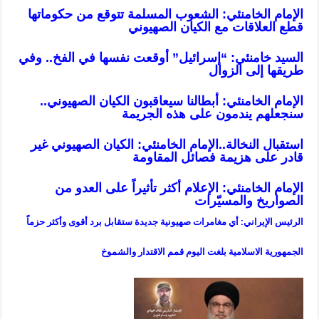
الإمام الخامنئي: الشعوب المسلمة تتوقع من حكوماتها
قطع العلاقات مع الكيان الصهيوني
السيد خامنئي: “إسرائيل” أوقعت نفسها في الفخ.. وفي
طريقها إلى الزوال
الإمام الخامنئي: أبطالنا سيعاقبون الكيان الصهيوني..
سنجعلهم يندمون على هذه الجريمة
استقبال النخالة..الإمام الخامنئي: الكيان الصهيوني غير
قادر على هزيمة فصائل المقاومة
الإمام الخامنئي: الإعلام أكثر تأثيراً على العدو من
الصواريخ والمسيّرات
الرئيس الإيراني: أي مغامرات صهيونية جديدة ستقابل برد أقوى وأكثر حزماً
الجمهورية الاسلامية بلغت اليوم قمم الاقتدار والشموخ