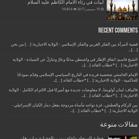
أبيات في رثاء الامام الكاظم عليه السلام
10 ديسمبر,2017
59,854
Recent Comments
قضية المرأة بين الفكر الغربي والفكر الإسلامي - الولاية الاخبارية: […] من نحن
[…]...
الشيخ قاسم: اتفاق الإطار في واشنطن مذلةٌ وعارٌ وتنازلٌ عن السيادة - الولاية
الاخبارية: […] *خطاب القائد […]...
الإمام الخامنئي شخصية فريدة في التاريخ السياسي الإسلامي وقدّم نموذجًا
للحاكمية - الولاية الاخبارية: […] *خطاب القائد […]...
قاليباف: لبنان أولويتنا.. لا مفاوضات جديدة مع أميركا قبل الالتزام الكامل - الولاية
الاخبارية: […] *خطاب القائد […]...
بين الركام والعطش.. غزة تواجه مأساة مزدوجة بفعل دمار الكيان الإسرائيلي -
الولاية الاخبارية: […] *خطاب القائد […]...
مقالات منوعة
خطبة السجاد ولقاء زينب بالعقيلية – ابن فايز