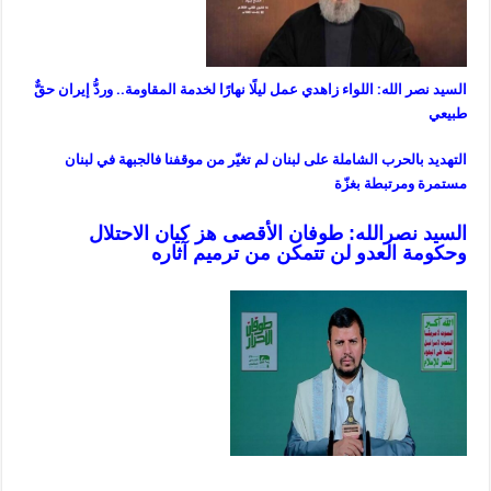
السيد نصر الله: اللواء زاهدي عمل ليلًا نهارًا لخدمة المقاومة.. وردُّ إيران حقٌّ
طبيعي
التهديد بالحرب الشاملة على لبنان لم تغيّر من موقفنا فالجبهة في لبنان
مستمرة ومرتبطة بغزّة
السيد نصرالله: طوفان الأقصى هز كيان الاحتلال
وحكومة العدو لن تتمكن من ترميم آثاره