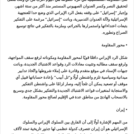
لتحقيق النصر وكسر العدوان الصهيوني المستمر منذ أكثر من ستة اشهر،
وإجبار “إسرائيل” على وقفه بفعل الرد الإيراني الذي وضع حدا للعنجهية
الإسرائيلية ولآلة العدوان التدميرية، وباتت “إسرائيل” مرغمة على التفكير
بتبعات اعتداءاتها واستمرارها بالجرائم، وملزمة بالتفكير في نتائج توسيع
الصراع وتطوره.
• محور المقاومة
شكل الرد الإيراني دافعًا قويًا لمحور المقاومة ومكوناته لرفع سقف المواجهة،
ولرفع سقف مطالبه وتثبيت معادلات الرد وقواعد الاشتباك الجديدة، وباتت
جبهات الإسناد في موقع متقدم وقادرة على إملاء شروطها واتّخاذ تدابير
ميدانية وسياسية تلزم واشنطن أولًا و”تل أبيب” بإعادة حساباتها قبيل أي
موقف أو تصعيد يمكن أن تلجأ إليه، وصار لزامًا على واشنطن التفكير
والاستجابة لمتغيرات قواعد الاشتباك الجديدة والتفكير بشكل جدي وسريع
بالانسحاب الهادئ من مناطق عدة في الإقليم لصالح محور المقاومة.
• إيران
من المهم الإشارة أولًا إلى أن الفارق بين السلوك الإيراني والسلوك
الإسرائيلي هو أن إيران تتصرف كدولة عظمى لها جذور تاريخية تمتد لآلاف