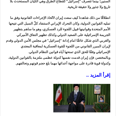
السنين؛ بينما تتصرف “إسرائيل” كقطاع الطرق وهي الكيان المستحدث بلا
تاريخ ولا جذور ولا حقيقة تاريخية.
انطلاقًا من ذلك شاهدنا كيف سعت إيران لاتّخاذ الإجراءات القانونية وفق ما
تمليه القوانين الدولية، وكان التحرك الإيراني لاستنفاد كلّ السبل التي تتيحها
الأمم المتحدة وقوانينها قبيل اللجوء للرد العسكري، وهو ما ساهم بتظهير
الجريمة الإسرائيلية على الصعيد الدولي وكذلك تظهير النفاق الأميركي
والغربي الذي شكل عائقًا امام إدانة “إسرائيل” في مجلس الأمن الدولي وقدم
لإيران المبرر القانوني من اللجوء للقوة العسكرية لمعاقبة المعتدي
الإسرائيلي وفقًا للحق الذي تمنحها أياه قوانين النظام الدولي.
وبالمختصر، فإن إيران قدمت نفسها كدولة عظمى ملتزمة بالقوانين الدولية،
وكدولة قوية قادرة على مواجهة أعدائها مهما بلغ حجم قوتهم وتحالفهم.
إقرأ المزيد ..