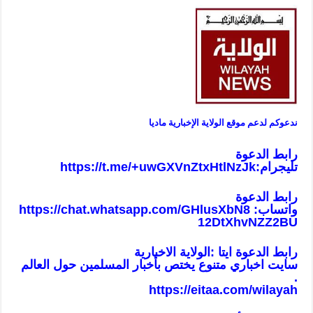
ندعوكم لدعم موقع الولاية الإخبارية ماديا
رابط الدعوة
تليجرام:
https://t.me/+uwGXVnZtxHtlNzJk
رابط الدعوة
واتساب:
https://chat.whatsapp.com/GHlusXbN8
12DtXhvNZZ2BU
رابط الدعوة ايتا :الولاية الاخبارية
سايت اخباري متنوع يختص بأخبار المسلمين حول العالم
.
https://eitaa.com/wilayah