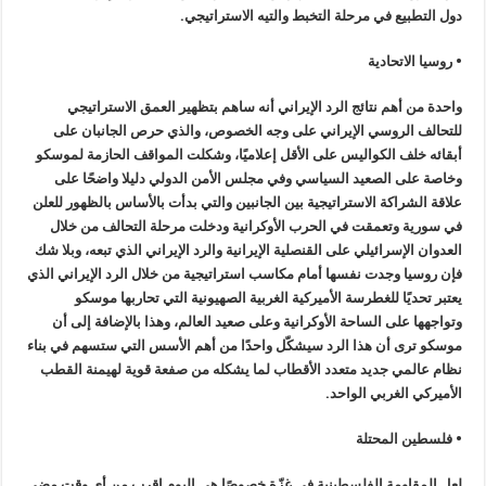
دول التطبيع في مرحلة التخبط والتيه الاستراتيجي.
• روسيا الاتحادية
واحدة من أهم نتائج الرد الإيراني أنه ساهم بتظهير العمق الاستراتيجي
للتحالف الروسي الإيراني على وجه الخصوص، والذي حرص الجانبان على
أبقائه خلف الكواليس على الأقل إعلاميًا، وشكلت المواقف الحازمة لموسكو
وخاصة على الصعيد السياسي وفي مجلس الأمن الدولي دليلا واضحًا على
علاقة الشراكة الاستراتيجية بين الجانبين والتي بدأت بالأساس بالظهور للعلن
في سورية وتعمقت في الحرب الأوكرانية ودخلت مرحلة التحالف من خلال
العدوان الإسرائيلي على القنصلية الإيرانية والرد الإيراني الذي تبعه، وبلا شك
فإن روسيا وجدت نفسها أمام مكاسب استراتيجية من خلال الرد الإيراني الذي
يعتبر تحديًا للغطرسة الأميركية الغربية الصهيونية التي تحاربها موسكو
وتواجهها على الساحة الأوكرانية وعلى صعيد العالم، وهذا بالإضافة إلى أن
موسكو ترى أن هذا الرد سيشكّل واحدًا من أهم الأسس التي ستسهم في بناء
نظام عالمي جديد متعدد الأقطاب لما يشكله من صفعة قوية لهيمنة القطب
الأميركي الغربي الواحد.
• فلسطين المحتلة
لعل المقاومة الفلسطينية في غزّة خصوصًا هي اليوم اقرب من أي وقت مضى