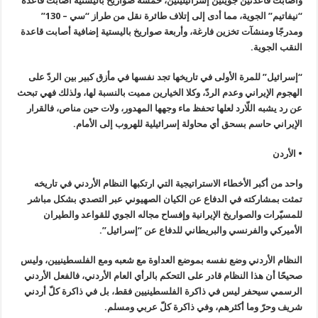
وأصابت قاعدتين جويتين إسرائيليتين، خمسة صواريخ باليستية أصابت قاعدة
“نيفاتيم” الجوية، مما أدى إلى إتلاف طائرة نقل من طراز “سي – 130”
ومدرجًا ومنشآت تخزين فارغة، وأربعة صواريخ باليستية إضافية أصابت قاعدة
النقب الجوية.
“إسرائيل” للمرة الأولى في تاريخها تجد نفسها في مأزق كبير بين الردّ على
الهجوم الإيراني وعدم الردّ، وكلا الخيارين مميت بالنسبة لها، ولذلك فهي تبحث
عن رد يشبه اللّارد لعلها تحفظ ماء وجهها المهدور، ولات حين مناص، فالقرار
الإيراني حاسم بسحق أي محاولة إسرائيلية للهروب إلى الأمام.
• الأردن
واحد من أكبر الأخطاء الاستراتيجية التي ارتكبها النظام الأردني في تاريخه
تمثت بمشاركته في الدفاع عن الكيان الصهيوني عبر التصدي بشكل مباشر
للمسيّرات والصواريخ الإيرانية وإفساح مجاله الجوي للقواعد والطيران
الأميركي والفرنسي والبريطاني للدفاع عن “إسرائيل”.
النظام الأردني وضع نفسه بموضع العداوة مع شعبه ومع الفلسطينيين، وليس
صحيحًا أن هذا النظام قادر على التحكم بالرأي العام الأردني، فالفعل الأردني
الرسمي سيحفر ليس في ذاكرة الفلسطينيين فقط، بل في ذاكرة كلّ أردني
شريف وحرّ وما أكثرهم، وفي ذاكرة كلّ عربي ومسلم.