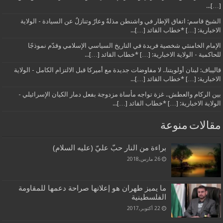
[…]...
الشيخ قاسم: اتفاق الإطار في واشنطن مذلةٌ وعارٌ وتنازلٌ عن السيادة - الولاية
الاخبارية: […] *خطاب القائد […]...
الإمام الخامنئي شخصية فريدة في التاريخ السياسي الإسلامي وقدّم نموذجًا
للحاكمية - الولاية الاخبارية: […] *خطاب القائد […]...
قاليباف: لبنان أولويتنا.. لا مفاوضات جديدة مع أميركا قبل الالتزام الكامل - الولاية
الاخبارية: […] *خطاب القائد […]...
بين الركام والعطش.. غزة تواجه مأساة مزدوجة بفعل دمار الكيان الإسرائيلي -
الولاية الاخبارية: […] *خطاب القائد […]...
مقالات منوعة
براءة من النار حبّ عليّ (عليه السلام)
26 مارس,2018
ما يميز طهران هو إعلانها صراحة دعمها للمقاومة
الفلسطينية
22 أكتوبر,2017