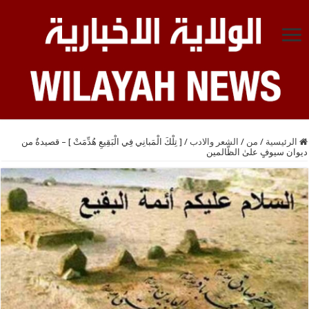
الرئيسية
/
من
/
الشعر والادب
/
[ تِلْكَ الْمَبانِي فِي الْبَقِيعِ هُدِّمَتْ ] – قصيدةٌ من
ديوان سيوفٍ علىٰ الظّالمين