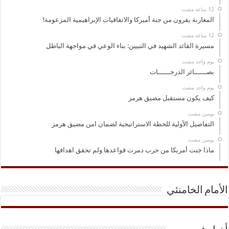
المغاربة يفرون من جنة أميركا والاتفاقيات الإبراهيمية المزعومة!
مسيرة القائد الشهيد في التبيين: بناء الوعي في مواجهة الباطل
‏يوم واحد مضت
بصــــــائر الدرجــــــات
‏يوم واحد مضت
كيف يكون مستقبل مضيق هرمز
‏يومين مضت
التفاصيل الأولية للخطة الاستراتيجية لضمان امن مضيق هرمز
‏يومين مضت
ماذا جنت أمريكا من حرب دمرت قواعدها ولم تحقق اهدافها
الأمام الخامنئي