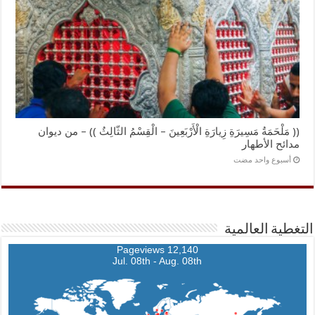
(( مَلْحَمَةُ مَسِيرَةِ زِيارَةِ الْأَرْبَعِينَ – الْقِسْمُ الثّالِثُ )) – من ديوان
مدائح الأطهار
‏أسبوع واحد مضت
التغطية العالمية
12,140 Pageviews
Jul. 08th - Aug. 08th