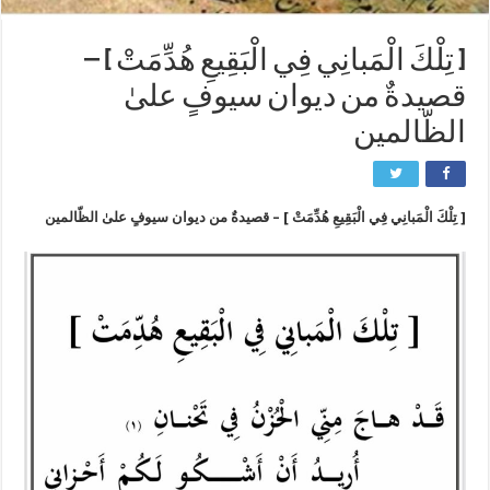
[ تِلْكَ الْمَبانِي فِي الْبَقِيعِ هُدِّمَتْ ] –
قصيدةٌ من ديوان سيوفٍ علىٰ
الظّالمين
[ تِلْكَ الْمَبانِي فِي الْبَقِيعِ هُدِّمَتْ ] – قصيدةٌ من ديوان سيوفٍ علىٰ الظّالمين