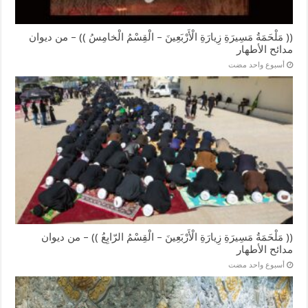
(( مَلْحَمَةُ مَسِيرَةِ زِيارَةِ الْأَرْبَعِينَ – الْقِسْمُ الْخامِسُ )) – من ديوان
مدائح الأطهار
‏أسبوع واحد مضت
(( مَلْحَمَةُ مَسِيرَةِ زِيارَةِ الْأَرْبَعِينَ – الْقِسْمُ الرّابِعُ )) – من ديوان
مدائح الأطهار
‏أسبوع واحد مضت