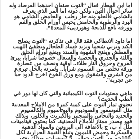
اما ابن البيطار فقال “التوت صنفان احدهما الفرصاد وله
سائر احوال التين، ولكن دونه اما المر الذي يعرف
بالشامي فالحلو منه حار رطب والحامض الشامي هو
البرد والرطوبة والحامض يحبس أورام الحلق والفم
وورقه نافع للذبحة وهورديىء للمعدة”.
اما داود الانطاكي فقد قال في تذكرته “التوت يصلح
الكبد ويربي شحما ويزيد فساد الطحال ويطفئ اللهيب
والعطش ويفتح الشهوة والسدد وينفع أورام الحلق
واللثة والجدري والحصبة والسعال خصوصاً شراباً، يبرئ
القروح وحروق النار طلاء.. أوقية ونصف من عصارة
ورقه تخلص من السموم شراباً.. وثمرته بالخل تبرىء
من الشرى والشقوق ومع ورق الخوخ اخرج الدود حياً
عن تجربة”.
ماهي محتويات التوت الكيميائية والتي كان لها دور في
الطب الحديث؟
تحتوي ثمار التوت على كمية كبيرة من الاملاح المعدنية
مثل الفوسفور والصوديوم والبوتاسيوم والكالسيوم
والحديد والنحاس والمنجنيز والكبريت والكلور، وبذلك
فهو مصدر ممتاز للأملاح المعدنية. كما يحتوي فيتامينات
مثل أ، ب، ج بالاضافة الى البروتين والمواد الدهنية
والسكرية وحمض الليمون وتبلغ القيمة الحرارية لكل
100جم من التوت حوالي 7.5سعرات، وبذلك يعتبر