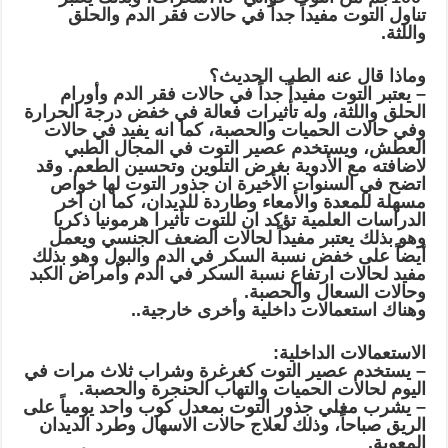
تناول التوت مفيداً جداً في حالات فقر الدم والحلق
واللثة.
وماذا قال عنه الطب الحديث؟
– يعتبر التوت مفيداً جداً في حالات فقر الدم وأورام
الحلق واللثة، وله تأثيرات فعالة في خفض درجة الحرارة
وفي حالات الحميات والحصبة، كما انه يفيد في حالات
العطش، ويستخدم عصير التوت في المجال الطبي
لاضافته مع الأدوية بغرض التلوين وتحسين الطعم. وقد
اتضح في السنوات الأخيرة ان جذور التوت لها خواص
مسهلة للمعدة والأمعاء وطاردة للديدان، كما ان آخر
الدراسات العلمية تؤكد ان للتوت تأثيرا هرمونيا ذكريا
وهو بذلك يعتبر مفيداً لحالات الضعف الجنسي ويعمل
أيضاً على خفض نسبة السكر في الدم والبول وهو بذلك
مفيد لحالات ارتفاع نسبة السكر في الدم وأمراض الكبد
وحالات السعال والحصبة.
وهناك استعمالات داخلية وأخرى خارجية..
الاستعمالات الداخلية:
– يستخدم عصير التوت كغرغرة وشراب ثلاث مرات في
اليوم لحالات الحميات والتهاب الحنجرة والحصبة.
– يشرب مغلي جذور التوت بمعدل كوب واحد يومياً على
الريق صباحاً، وذلك لعلاج حالات الاسهال وطرد الديدان
المعوية.