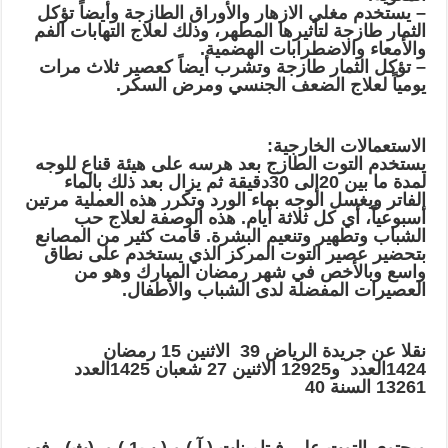
– يستخدم مغلي الازهار والأوراق الطازجة وأيضاً تؤكل
الثمار طازجة لتأثيرها المطهر، وذلك لعلاج التهابات الفم
والأمعاء والاضطرابات الهضمية.
– تؤكل الثمار طازجة وتشرب أيضاً كعصير ثلاث مرات
يومياً لعلاج الضعف الجنسي ومرض السكر.
الاستعمالات الخارجية:
يستخدم التوت الطازج بعد هرسه على هيئة قناع للوجه
لمدة ما بين 20إلى 30دقيقة ثم يزال بعد ذلك بالماء
الفاتر ويغسل الوجه بماء الورد وتكرر هذه العملية مرتين
أسبوعياً، أي كل ثلاثة أيام. هذه الوصفة لعلاج حب
الشباب وتطهير وتنعيم البشرة. قامت كثير من المصانع
بتحضير عصير التوت المركز الذي يستخدم على نطاق
واسع وبالأخص في شهر رمضان المبارك وهو من
العصيرات المفضلة لدى الشباب والأطفال.
نقلا عن جريدة الرياض 39 الاثنين 15 رمضان
1424العدد و12925 الاثنين 27 شعبان 1425العدد
13261 السنة 40