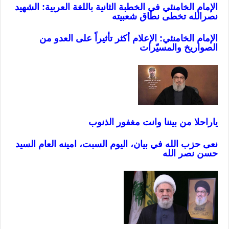
الإمام الخامنئي في الخطبة الثانية باللغة العربية: الشهيد
نصرالله تخطى نطاق شعبيته
الإمام الخامنئي: الإعلام أكثر تأثيراً على العدو من
الصواريخ وال
م
سيّرات
ياراحلا من بيننا وانت مغفور الذنو
ب
نعى حزب الله في بيان، اليوم السبت، امينه العام السيد
حسن نصر الله