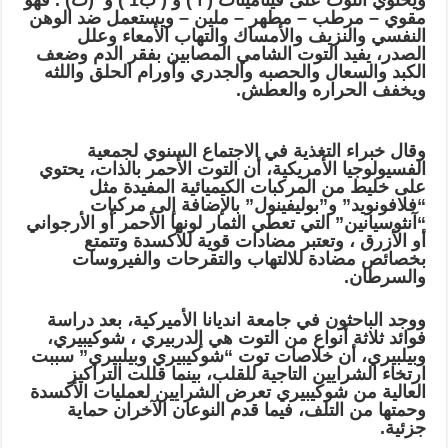
ويحتوي التوت على فيتامينات ( آ ) و ( ب1 ) و (ث) . فهو
مقوي – مرطب – مطهر – ملين – ويستعمل ضد الوهن
النفسي والنزيف والأمساك والتهاب الأمعاء وعلل
الصدر، يفيد التوت الشامي المصابين بفقر الدم وضعف
الكبد والسعال والحصبه والجدري وأورام الحلق واللثه
ويخفف الحراره والعطش.
وقال خبراء التغذية في الاجتماع السنوي لجمعية
الفسيولوجيا الأمريكية، أن التوت الأحمر بالذات، يحتوي
على خليط من المركبات الكيميائية المفيدة مثل
“فلافونويد” و”بوليفينول” بالإضافة إلى مركبات
“آنثوسيانين” التي تعطي الثمار لونها الأحمر أو الأرجواني
أو الأزرق ، وتعتبر مضادات قوية للأكسدة وتتمتع
بخصائص مضادة للالتهاب والتقرحات والفيروسات
والسرطان.
ووجد الباحثون في جامعة انديانا الأميركية، بعد دراسة
فوائد ثلاثة أنواع من التوت هي إلدربيري ، شوكيبيري،
وبيلبيري، أن خلاصات توت “شوكيبيري وبيلبيري” سببت
ارتخاء الشرايين التاجية للقلب، بينما قللت التراكيز
العالية من شوكيبيري تعرض الشرايين لعمليات الأكسدة
وحمتها من التلف، فيما قدم النوعان الآخران حماية
جزئية.