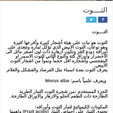
التــــوت
التــــوت
التوت هو نبات على هيئة أشجار كبيرة وأفرعها كثيرة
وهو نوعان، التوت الابيض الذي تؤكل ثماره وتتغذى على
أوراقه دودة القز وتكون أزهاره ذات لون اصفر مائل الى
الاخضرار وأوراق كثة والنوع الثاني التوت الاسمر او
البنفجسي واشجاره اقل حجماً ونمواً من اشجار التوت
الابيض.
يعرف التوت بعدة اسماء مثل الفرصاد والفشكل والغلام.
ويعرف علمياً باسم: Morus alba
الجزء المستخدم :من شجرة التوت الثمار الطرية
الطازجة ذات الطعم الحلو والازهار والاوراق الطازجة.
المكونات الكيميائية لثمار التوت وأوراقه:
تحتوي الثمار على أحماض التمار (Fruit acids) واهمها