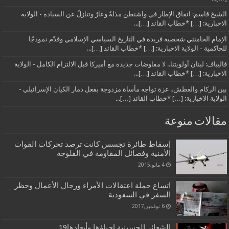
الشيخ قاسم: اتفاق الإطار في واشنطن مذلةٌ وعارٌ وتنازلٌ عن السيادة - الولاية
الاخبارية: […] *خطاب القائد […]...
الإمام الخامنئي شخصية فريدة في التاريخ السياسي الإسلامي وقدّم نموذجًا
للحاكمية - الولاية الاخبارية: […] *خطاب القائد […]...
قاليباف: لبنان أولويتنا.. لا مفاوضات جديدة مع أميركا قبل الالتزام الكامل - الولاية
الاخبارية: […] *خطاب القائد […]...
بين الركام والعطش.. غزة تواجه مأساة مزدوجة بفعل دمار الكيان الإسرائيلي -
الولاية الاخبارية: […] *خطاب القائد […]...
مقالات منوعة
إسقاط طائرة تجسس كانت ترصد تحركات القوات
الأمنية وفصائل المقاومة في الفلوجة
4 مايو,2015
اتساع حملة اعتقالات الأمراء ورجال الأعمال وحظر
السفر في السعودية
6 نوفمبر,2017
الشعائر الحسينية إحياؤها وأبعادها19