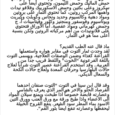
حمض الماليك وحمض الليمون، وتحتوي أيضاً على
سكروز وعلى بكتين وحمض الاسكوربيك وفلافو نيدات
وأهمها المركب روتين، كما تحتوي الثمار على بروتين
ومواد دهنية وكالسيوم وحديد ونحاس وكوبلت وكبريت
وبوتاسيوم وفوسفور ومنجنيز وكلور وفيتامينات أ، ج
وحمض كهرماني ومواد عفصية. أما الأوراق فتحتوي
على فلانونيدات من أهم مركباته الروتين ولكن بنسبة
أعلى مما هو في الثمار.
ماذ قال عنه الطب القديم؟
لقد وجدت ثمار التوت في مقابر هواره واستعملها
الفراعنة كغذاء وضمن الوصفات العلاجية. ويسمى التوت
باللغة الفرعونية “الخوت” واللفظ قريب جداً من
العربية.. وقد استخدم الفراعنة عصير التوت شراباً لعلاج
حالات البلهارسيا وحرقان المعدة ولعلاج حالات الكحة
والسعال الديكي.
وقد قال ابن سينا في التوت “التوت صنفان احدهما
الفرصاد الحلو والاخر هو المر الذي يعرف بالشامي
وعصارته قابضة خصوصاً اذا طبخت ويمنع سيلان المواد
الى الاعضاء واذا طبخ ورقة مع ورق العنب وورق التين
الاسود بماء المطر سود الشعر. ينفع القروح الخبيثة
ليحفظها وعصارته تنفع ايضاً بثور الفم”.