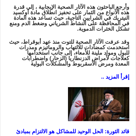
وأرجع الباحثون هذه الآثار الصحية الإيجابية ، إلى قدرة
هذه الأنواع من الثمار على تحفيز انطلاق مادة أوكسيد
النيتريك في الشرايين التاجية، حيث تساعد هذه المادة
في المحافظة على النشاط الشرياني وضغط الدم ومنع
تشكل الخثرات الدموية.
وقد عرفت الآثار الصحية للتوت منذ عهد أبوقراط، حيث
استخدمت كمضادات للالتهاب والروماتيزم ومدرات
للبول ومواد ملينة للأمعاء، إلى جانب استخدامها
كعلاجات لأمراض الدزنطاريا (الزحار) واضطرابات
المعدة ومرض الأسقربوط والمشكلات البولية
إقرأ المزيد ..
قائد الثورة: الحل الوحيد للمشاكل هو الالتزام بمبادئ