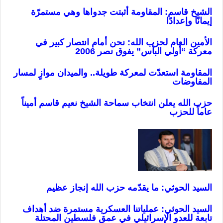
الشيخ قاسم: المقاومة أثبتت جدواها وهي مستمرّة
إيمانًا وإعدادًا
الأمين العام لحزب الله: نحن أمام انتصار كبير في
معركة “أولي البأس” يفوق نصر 2006
المقاومة استعدّت لمعركة طويلة.. والميدان موازٍ لمسار
المفاوضات
حزب الله يعلن انتخاب سماحة الشيخ نعيم قاسم أميناً
عاماً للحزب
السيد الحوثي: ما يقدّمه حزب الله إنجاز عظيم
السيد الحوثي: عملياتنا العسكرية مستمرة ضد أهداف
تابعة للعدو الإسرائيلي في عمق فلسطين المحتلة