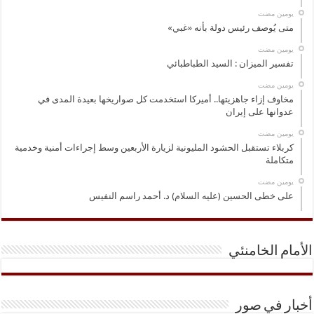
‏يومين مضت
متى يُوصف رئيس دولة بأنه «غبي»
‏يومين مضت
تفسير الميزان : السيد الطباطبائي
‏يومين مضت
مخاوف إزاء جاهزيتها.. أميركا استخدمت كل صواريخها بعيدة المدى في
عدوانها على إيران
‏يومين مضت
كربلاء تستقبل الحشود المليونية لزيارة الأربعين وسط إجراءات أمنية وخدمية
متكاملة
‏يومين مضت
على خطى الحسين (عليه السلام) د. أحمد راسم النفيس
الأمام الخامنئي
أخبار في صور