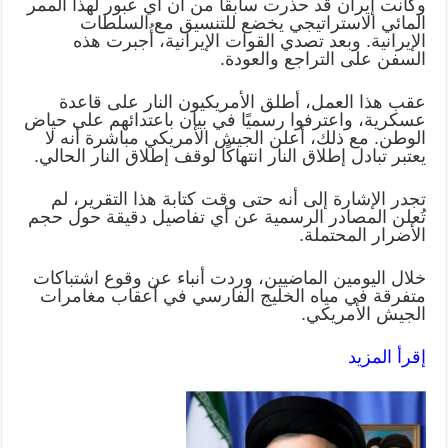
وكانت إيران قد حذرت سابقًا من أن أي عبور لهذا الممر
المائي الاستراتيجي يخضع للتنسيق مع السلطات
الإيرانية. وبعد تصدي القوات الإيرانية، أُجبرت هذه
السفن على التراجع والعودة.
عقب هذا العمل، أطلق الأمريكيون النار على قاعدة
عسكرية، واعترفوا رسميًا في بيان باعتدائهم على حياض
الوطن. مع ذلك، أعلن الجيش الأمريكي مباشرة أنه لا
يعتبر تبادل إطلاق النار انتهاكًا لوقف إطلاق النار الحالي.
تجدر الإشارة إلى أنه حتى وقت كتابة هذا التقرير، لم
تُعلن المصادر الرسمية عن أي تفاصيل دقيقة حول حجم
الأضرار المحتملة.
خلال اليومين الماضيين، وردت أنباء عن وقوع اشتباكات
متفرقة في مياه الخليج الفارسي في أعقاب مغامرات
الجيش الأمريكي.
إقرأ المزيد