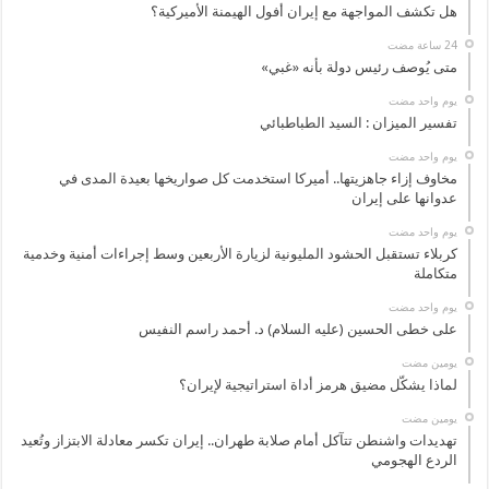
هل تكشف المواجهة مع إيران أفول الهيمنة الأميركية؟
متى يُوصف رئيس دولة بأنه «غبي»
‏يوم واحد مضت
تفسير الميزان : السيد الطباطبائي
‏يوم واحد مضت
مخاوف إزاء جاهزيتها.. أميركا استخدمت كل صواريخها بعيدة المدى في
عدوانها على إيران
‏يوم واحد مضت
كربلاء تستقبل الحشود المليونية لزيارة الأربعين وسط إجراءات أمنية وخدمية
متكاملة
‏يوم واحد مضت
على خطى الحسين (عليه السلام) د. أحمد راسم النفيس
‏يومين مضت
لماذا يشكّل مضيق هرمز أداة استراتيجية لإيران؟
‏يومين مضت
تهديدات واشنطن تتآكل أمام صلابة طهران.. إيران تكسر معادلة الابتزاز وتُعيد
الردع الهجومي