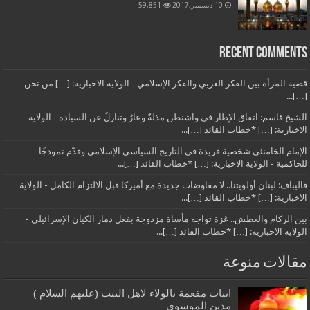
10 ديسمبر,2017
59,851
Recent Comments
قضية المرأة بين الفكر الغربي والفكر الإسلامي - الولاية الاخبارية: […] من نحن
[…]...
الشيخ قاسم: اتفاق الإطار في واشنطن مذلةٌ وعارٌ وتنازلٌ عن السيادة - الولاية
الاخبارية: […] *خطاب القائد […]...
الإمام الخامنئي شخصية فريدة في التاريخ السياسي الإسلامي وقدّم نموذجًا
للحاكمية - الولاية الاخبارية: […] *خطاب القائد […]...
قاليباف: لبنان أولويتنا.. لا مفاوضات جديدة مع أميركا قبل الالتزام الكامل - الولاية
الاخبارية: […] *خطاب القائد […]...
بين الركام والعطش.. غزة تواجه مأساة مزدوجة بفعل دمار الكيان الإسرائيلي -
الولاية الاخبارية: […] *خطاب القائد […]...
مقالات منوعة
ابيات مفعمة بالولاء لاهل البيت (عليهم السلام )
مدين الموسوي