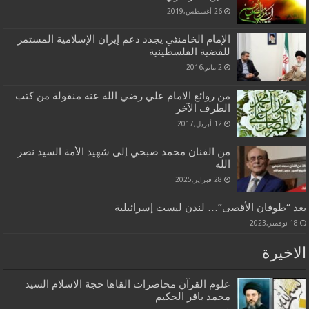
26 أغسطس,2019
الإمام الخامنئي يجدد دعم إيران الإسلامية المستمر
للقضية الفلسطينية
2 مايو,2016
من روائع الامام علي رضي الله عنه منقولة من كتب
الطرف الآخر
12 أبريل,2017
من الفنان محمد صبحي إلى شهيد الأمة السيد نصر
الله
28 فبراير,2025
بعد “طوفان الأقصى”… لندن ليست إسرائيلية
18 نوفمبر,2023
الاخيرة
علوم القرآن محاضرات القاها حجة الاسلام السيد
محمد باقر الحكيم