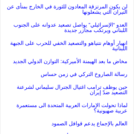
لن يكون المرتزقة المعادون للثورة في الخارج بمنأى عن
النيران التي يشعلونها
العدو “الإسرائيلي” يواصل تصعيد عدوانه على الجنوب
اللبناني ويرتكب مجازر جديدة
انهيار أوهام نتنياهو والتصعيد الخفي للحرب على الجبهة
اللبنانية
مخاض ما بعد الهيمنة الأميركية: التوازن الدولي الجديد
رسالة الصاروخ التركي في زمن حساس
حين يوظف ترامب اغتيال الجنرال سليماني لشرعنة
التصعيد ضدّ إيران
لماذا تحولت الإمارات العربية المتحدة الى مستعمرة
عربية صهيونية؟
العالم بالإجماع يدعم قوافل الصمود