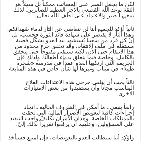
لكن ما يجعل الصبر على المصائب ممكناً بل سهلاً هو
الثقة بوعد الله القطعي بالأجر العظيم للصابرين. لذلك
ينبغي الصبر والاعتماد على لطف الله تعالى.
ثانياً أؤكد للجميع أننا لن نتغاضى عن الثأر لدماء شهدائكم.
وهذا الثأر لا يقتصر على شهادة قائد الثورة فحسب، بل
إنّ كل فرد من شعبنا يُستشهد بيد العدو يشكّل قضية
مستقلة في ملف الانتقام. وقد تحقق جزء محدود من
هذا الانتقام حتى الآن، لكنه سيبقى مفتوحاً حتى يتحقق
بالكامل، وخاصة فيما يتعلق بدماء أطفالنا. ولذلك فإن
الجريمة التي ارتكبها العدو عمداً في مدرسة «شجرة
طيبة» في ميناب وغيرها لها شأن خاص في هذه المتابعة.
ثالثاً يجب أن يتلقى جرحى هذه الاعتداءات العلاج
المناسب مجاناً وأن يستفيدوا من بعض الامتيازات
الأخرى.
رابعاً ينبغي ـ ما أمكن في الظروف الحالية ـ اتخاذ
إجراءات كافية لتعويض الأضرار المالية التي لحقت
بالممتلكات الخاصة. وهذان الأمران تكليفٌ واجب التنفيذ
على المسؤولين، وعليهم أن يرفعوا تقريراً بذلك إليّ.
وأؤكد أننا سنطالب العدو بالتعويضات، فإن امتنع فسنأخذ