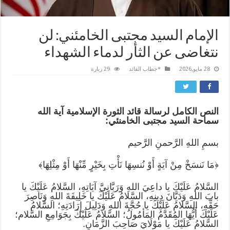
الإمام السيد مجتبى الخامئني: لن
نتغاضى عن الثأر لدماء الشهداء
28 مايو,2026
*خطاب القائد
29 زيارة
النص الكامل لرسالة قائد الثورة الإسلامية آية الله
سماحة السيد مجتبى الخامنئي:
بسمِ اللهِ الرَّحمنِ الرَّحيم
﴿مَا نَنسَخْ مِنْ آيَةٍ أَوْ نُنسِهَا نَأْتِ بِخَيْرٍ مِّنْهَا أَوْ مِثْلِهَا﴾
السَّلامُ عَلَيْكَ يا داعِيَ اللهِ وَرَبَّانِيَّ آيَاتِهِ، السَّلامُ عَلَيْكَ يا
بابَ اللهِ وَدَيَّانَ دِينِهِ، السَّلامُ عَلَيْكَ يا خَلِيفَةَ اللهِ وَنَاصِرَ
حَقِّهِ، السَّلامُ عَلَيْكَ يا حُجَّةَ اللهِ وَدَلِيلَ إِرَادَتِهِ؛ السَّلامُ
عَلَيْكَ أَيُّهَا المُقَدَّمُ المَأمُولُ؛ السَّلامُ عَلَيْكَ بِجَوَامِعِ السَّلام؛
السَّلامُ عَلَيْكَ يا مَوْلَايَ صَاحِبَ الزَّمَانِ.