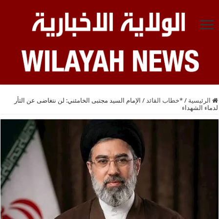
الرئيسية
/
*خطاب القائد
/
الإمام السيد مجتبى الخامئني: لن نتغاضى عن الثأر
لدماء الشهداء