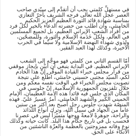
في مستهلِّ كلمتي يجب أن أتقدَّم إلى سيّدي صاحب
العصر عجل الله تعالى فرجه الشريف بأحرّ التعازي
بمناسبة شهادة قائد الثورة العظيم العزيز الحكيم
الخامنئي، وأن أطلب من حضرته الدعاء بالخير لكلّ فرد
من أفراد الشعب الإيراني العظيم، بل لجميع المسلمين
في العالم، ولكلّ خَدَمة الإسلام والثورة، وللمضحّين،
ولذوي شهداء النهضة الإسلامية ولا سيّما في الحرب
الأخيرة، وكذلك لهذا العبد الفقير.
أمّا القسم الثاني من كلمتي فهو موجَّه إلى الشعب
الإيراني العظيم. في البداية ينبغي أن أبيّن بإيجاز موقفي
من قرار مجلس خبراء القيادة الموقّر. إنّ هذا الخادم
لكم، السيّد مجتبى حسيني خامنئي، اطّلع على نتيجة
تصويت مجلس الخبراء في الوقت نفسه معكم ومن
خلال تلفزيون الجمهورية الإسلامية. إنّ جلوسي في
المكان الذي جلس فيه قائدا هذه الأمة العظيمان، الإمام
الخميني الكبير والشهيد الخامنئي، أمرٌ عسيرٌ عليّ. فهذه
المنصّة شهدت جلوس رجلٍ أصبح بعد أكثر من ستين
عاماً من الجهاد في سبيل الله، وترك أنواع اللذائذ
والراحة، جوهرةً لامعةً ووجهاً متميّزاً ليس في عصرنا
فحسب بل في تاريخ حكّام هذا البلد. كانت حياته وكذلك
نوع وفاته ممزوجتين بالعظمة والعزّة الناشئتين من
الاتكاء على الحق.