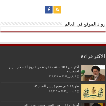
رواد الموقع في العالم
الاكثر قراءة
اكثر من 183 سنة مفقودة من تاريخ الإسلام .. أين
اختفت ؟
1 مارس,2018
223,809
طريقة ختم سورة يس المباركة
5 سبتمبر,2017
93,826
أجمل ما قيل في السيد حسن نصر الله