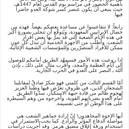
بأهمية الحضور في مراسم يوم القدس لعام 1447هـ،
حيث ينبغي أن يكون عنصر كسر شوكة العدو حاضراً
فيها.
رابعاً: لا تتقاعسوا عن مساعدة بعضكم بعضاً. فهذه من
خصال الإيرانيين المعهودة، ويُتوقّع أن تتجلّى بصورةٍ أكبر
في هذه الأيام الصعبة التي قد يمرّ بها بعض أفراد
الشعب. وأطلب من الأجهزة الخدمية أن تبذل كلّ عونٍ
ممكن للأفراد المتضرّرين وللمؤسسات الشعبية الإغاثية.
إذا روعيت هذه الأمور فسيمهَّد الطريق أمامكم للوصول
إلى أيام العظمة والمجد، وأقرب مثالٍ على ذلك ـ بإذن
الله ـ النصر على العدو في الحرب الجارية.
أمّا القسم الثالث من كلمتي فهو شكرٌ صادقٌ لمقاتلينا
الشجعان الذين، في ظروفٍ تعرّض فيها وطننا العزيز
لهجومٍ ظالم من قادة جبهة الاستكبار، سدّوا الطريق
أمام العدو بضرباتهم القوية، وأخرجوه من وهم السيطرة
على هذا الوطن أو حتى تقسيمه.
أيها الإخوة المجاهدون! إنّ إرادة جماهير الشعب هي
مواصلة الدفاع المؤثّر والرادع. كما يجب الاستمرار في
استخدام ورقة إغلاق مضيق هرمز. وقد أُجريت دراسات