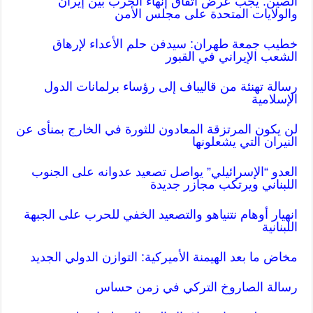
الصين: يجب عرض اتفاق إنهاء الحرب بين إيران
والولايات المتحدة على مجلس الأمن
خطيب جمعة طهران: سیدفن حلم الأعداء لإرهاق
الشعب الإيراني في القبور
رسالة تهنئة من قاليباف إلى رؤساء برلمانات الدول
الإسلامية
لن يكون المرتزقة المعادون للثورة في الخارج بمنأى عن
النيران التي يشعلونها
العدو “الإسرائيلي” يواصل تصعيد عدوانه على الجنوب
اللبناني ويرتكب مجازر جديدة
انهيار أوهام نتنياهو والتصعيد الخفي للحرب على الجبهة
اللبنانية
مخاض ما بعد الهيمنة الأميركية: التوازن الدولي الجديد
رسالة الصاروخ التركي في زمن حساس