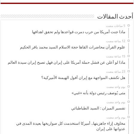
أحدث المقالات
ماذا جنت أمريكا من حرب دمرت قواعدها ولم تحقق اهدافها
علوم القرآن محاضرات القاها حجة الاسلام السيد محمد باقر الحكيم
ماذا لو أعلن عن فشل حملة أمريكا على إيران فهل تصبح إيران سيدة العالم
هل تكشف المواجهة مع إيران أفول الهيمنة الأميركية؟
‏يوم واحد مضت
متى يُوصف رئيس دولة بأنه «غبي»
‏يوم واحد مضت
تفسير الميزان : السيد الطباطبائي
‏يوم واحد مضت
مخاوف إزاء جاهزيتها.. أميركا استخدمت كل صواريخها بعيدة المدى في
عدوانها على إيران