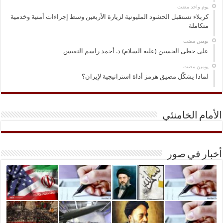
‏يوم واحد مضت
كربلاء تستقبل الحشود المليونية لزيارة الأربعين وسط إجراءات أمنية وخدمية
متكاملة
‏يومين مضت
على خطى الحسين (عليه السلام) د. أحمد راسم النفيس
‏يومين مضت
لماذا يشكّل مضيق هرمز أداة استراتيجية لإيران؟
الأمام الخامنئي
أخبار في صور