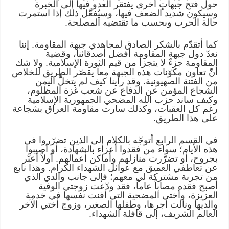
حول فتح جبهاتٍ أخرى يفتقر العدو فيها إلى الخبرة
وسيكون شديد الضعف فيها، وسيُفعَّل ذلك إذا استمرت
حالة الحرب وبحسب ما تقتضيه المصلحة.
كما أتقدّم بالشكر الصادق لمجاهدي جبهة المقاومة. إننا
نعدّ دول جبهة المقاومة أفضل أصدقائنا، وقضية
المقاومة جزءٌ لا يتجزأ من قيم الثورة الإسلامية. ولا شك
أنّ تعاون مكوّنات هذه الجبهة معاً يقصّر الطريق للخلاص
من الفتنة الصهيونية. وقد رأينا كيف لم يتخلَّ اليمن
الشجاع المؤمن عن الدفاع عن شعب غزة المظلوم،
وكيف ساند حزب الله المضحي الجمهورية الإسلامية
رغم كل العقبات، وكذلك سارت مقاومة العراق بشجاعة
على هذا الطريق.
في القسم الرابع أتوجّه بالكلام إلى الذين تضرّروا في
هذه الأيام؛ سواء من فقدوا أعزاء بالشهادة، أو أصيبوا
بجروح، أو تضرّرت منازلهم وأماكن أعمالهم. أولاً أعبّر
عن تعاطفي العميق مع عوائل الشهداء الكرام. وهذا نابع
من تجربة مشتركة لي معهم؛ فإلى جانب والدي الذي
أصبح فقده مصاباً عاماً، فقد ودّعت زوجتي الوفية
العزيزة، وأختي المضحية التي أفنت نفسها في خدمة
والديها ونالت أجرها، وطفلها الصغير، وزوج أختي الآخر
العالم الشريف، إلى قافلة الشهداء.