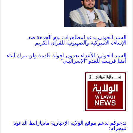
السيد الحوثي يدعو لمظاهرات يوم الجمعة ضد
الإساءة الأميركية والصهيونية للقرآن الكريم
السيد الحوثي: الأعداء يعدون لجولة قادمة ولن نترك أبناء
أمتنا فريسة للعدو “الإسرائيلي”
ندعوكم لدعم موقع الولاية الإخبارية ماديا
رابط الدعوة
تليجرام: