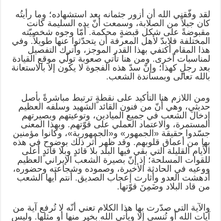
لقد وفّقني الله أن أزور جثمانه بعد استشهاده؛ وما رأيتُه
كان جبلاً من الصلابة، وسمعت أنّ يده السليمة كانت
مقبوضةً على شكل قبضةٍ محكمة. أمّا وجوه شخصيّته
المختلفة فلابدّ لأهل المعرفة أن يتحدّثوا عنها طويلاً. وفي
هذا المقام أكتفي بهذا القدر الموجز، وأترك التفصيل
لمناسبات أخرى. ومن هنا تأتي صعوبة تولّي موقع القيادة
بعد رجلٍ كهذا؛ وإنّ سدّ هذه الفجوة لا يكون إلا بالاستعانة
بالله تعالى وبمساندة الشعب.
ومن اللازم هنا التأكيد على نقطةٍ ترتبط مباشرةً بأصل
حديثي، وهي أنّ من فنون القائد الشهيد وسلفه العظيم
إدخالَ الشعب في جميع الميادين، وتوعيتهم وبصيرتهم
المستمرة، والاعتماد العملي على قوّتهم. وبهذا المعنى
جسّدوا حقيقة «الجمهور» و«الجمهورية»، وكانوا مؤمنين
بها من أعماق قلوبهم. وقد ظهر أثر ذلك بوضوح في هذه
الأيام القليلة التي بقي فيها البلد بلا قائدٍ وبلا قائدٍ أعلى
للقوات المسلحة؛ إذ إنّ بصيرة الشعب الإيراني العظيم
ووعيه في الحادثة الأخيرة، وصموده وشجاعته وحضوره،
أدهشت العدو وأثارت إعجاب الصديق. أنتم أيها الشعب
من قاد البلاد وضَمِنَ قوّتها.
والآية التي صدّرت بها هذا الكلام تعني أنّه لا تُرفع آية من
آيات الله أو تُنسى إلا ويأتي الله بخيرٍ منها أو مثلها. وليس