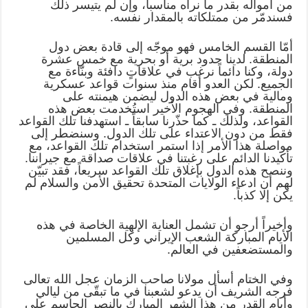
من أمواله بقدر ما نراه مناسباً، وإن لم يتيسر ذلك
فسندمّر من ممتلكاته بالمقدار نفسه.
أمّا القسم الخامس فهو موجّه إلى قادة بعض دول
المنطقة. لدينا حدود برية أو بحرية مع خمس عشرة
دولة، وكنا دائماً نرغب في علاقاتٍ دافئة وبنّاءة مع
الجميع. لكن العدو أقام منذ سنوات قواعد عسكرية
ومالية في بعض هذه الدول ليضمن هيمنته على
المنطقة. وفي الهجوم الأخير استُخدمت بعض هذه
القواعد، ولذلك ـ كما حذّرنا سابقاً ـ استهدفنا تلك القواعد
فقط من دون الاعتداء على تلك الدول. وسنضطر إلى
مواصلة هذا الأمر إذا استمر استخدام تلك القواعد، مع
تأكيدنا الدائم على رغبتنا في علاقات صداقة مع جيراننا.
وننصح هذه الدول بإغلاق تلك القواعد سريعاً، فقد تبيّن
لهم أن ادعاء الولايات المتحدة تحقيق الأمن والسلام لم
يكن إلا كذباً.
وأخيراً أرجو أن تشمل العناية الإلهية الخاصة في هذه
الأيام المباركة الشعب الإيراني وكل المسلمين
والمستضعفين في العالم.
وفي الختام أسأل مولانا صاحب الزمان عجل الله تعالى
فرجه الشريف أن يدعو لشعبنا في ما تبقّى من ليالي
وأيام القدر من هذا الشهر المبارك بالنصر الحاسم على