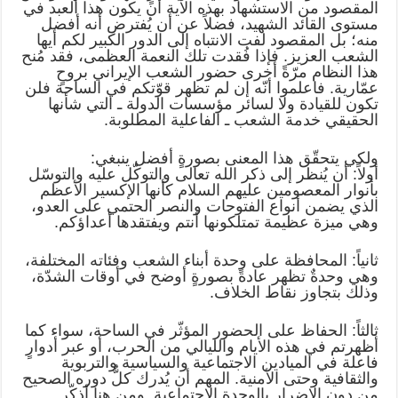
المقصود من الاستشهاد بهذه الآية أن يكون هذا العبد في
مستوى القائد الشهيد، فضلاً عن أن يُفترض أنه أفضل
منه؛ بل المقصود لفت الانتباه إلى الدور الكبير لكم أيها
الشعب العزيز. فإذا فُقدت تلك النعمة العظمى، فقد مُنح
هذا النظام مرّةً أخرى حضور الشعب الإيراني بروحٍ
عمّارية. فاعلموا أنّه إن لم تظهر قوّتكم في الساحة فلن
تكون للقيادة ولا لسائر مؤسسات الدولة ـ التي شأنها
الحقيقي خدمة الشعب ـ الفاعلية المطلوبة.
ولكي يتحقّق هذا المعنى بصورةٍ أفضل ينبغي:
أولاً: أن يُنظر إلى ذكر الله تعالى والتوكّل عليه والتوسّل
بأنوار المعصومين عليهم السلام كأنها الإكسير الأعظم
الذي يضمن أنواع الفتوحات والنصر الحتمي على العدو،
وهي ميزة عظيمة تمتلكونها أنتم ويفتقدها أعداؤكم.
ثانياً: المحافظة على وحدة أبناء الشعب وفئاته المختلفة،
وهي وحدةٌ تظهر عادةً بصورةٍ أوضح في أوقات الشدّة،
وذلك بتجاوز نقاط الخلاف.
ثالثاً: الحفاظ على الحضور المؤثّر في الساحة، سواء كما
أظهرتم في هذه الأيام والليالي من الحرب، أو عبر أدوارٍ
فاعلة في الميادين الاجتماعية والسياسية والتربوية
والثقافية وحتى الأمنية. المهم أن يُدرك كلٌّ دوره الصحيح
من دون الإضرار بالوحدة الاجتماعية. ومن هنا أذكّر