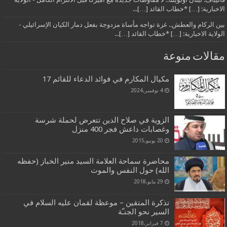
الاخبارية: […] *خطاب القائد […]...
بين الركام والعطش.. غزة تواجه مأساة مزدوجة بفعل دمار الكيان الإسرائيلي -
الولاية الاخبارية: […] *خطاب القائد […]...
مقالات منوعة
مكيال المكارم في فوائد الدعاء للقائم 17
4 نوفمبر,2024
الزویة في صلاح الدين تتعرض لحملة شرسة
وغصابات داعش فجر 400 منزل
20 يونيو,2015
محاضرة سماحة العلامة السيد منير الخباز (حفظه
الله) حول النفس والموت
29 مايو,2018
تذكرة المتقين – موعظة لقمان عليه السلام في
السير نحو الجنـّة
7 فبراير,2018