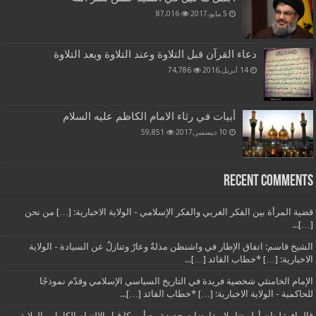
5 مايو,2017
87,016
دعاء القرآن قبل التلاوة وعند التلاوة وبعد التلاوة
14 أبريل,2016
74,786
أبيات في رثاء الامام الكاظم عليه السلام
10 ديسمبر,2017
59,851
Recent Comments
قضية المرأة بين الفكر الغربي والفكر الإسلامي - الولاية الاخبارية: […] من نحن
[…]...
الشيخ قاسم: اتفاق الإطار في واشنطن مذلةٌ وعارٌ وتنازلٌ عن السيادة - الولاية
الاخبارية: […] *خطاب القائد […]...
الإمام الخامنئي شخصية فريدة في التاريخ السياسي الإسلامي وقدّم نموذجًا
للحاكمية - الولاية الاخبارية: […] *خطاب القائد […]...
قاليباف: لبنان أولويتنا.. لا مفاوضات جديدة مع أميركا قبل الالتزام الكامل - الولاية