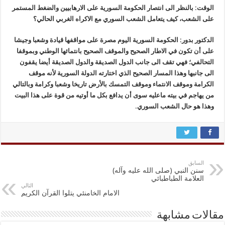
الوقت: بالنظر الى انتصار الحكومة السورية على الارهابيين والضغط المستمر
على الشعب، كيف يتعامل الشعب السوري مع الاكراه الغربي الحالي؟
الدكتور بدور: الحكومة السورية اليوم مصرة على مواقفها قيادة وشعبا وجيشا
على أن تكون في الاطار الصحيح والموقف الصحيح بانتمائها الوطني وبموقفا
التحالفي؛ فهي تقف الى جانب الدول الصديقة والدول الصديقة أيضا يقفون
الى جانبها وهذا المسار الصحيح الذي اختارته الدولة السورية لأنه موقف
الكرامة وموقف الانتماء وموقف التمسك بالأرض تاريخا وشعبا وكرامة وبالتالي
من يهاجم في بيته ماعليه سوى أن يدافع بكل ما أوتيه من قوة على هذا البيت
وهذا هو حال الشعب السوري.
السابق
سنن النبي (صلى الله عليه وآله)
العلامة الطباطبائي
التالي
الامام الخامنئي يتلوا القرآن الكريم
مقالات مشابهة