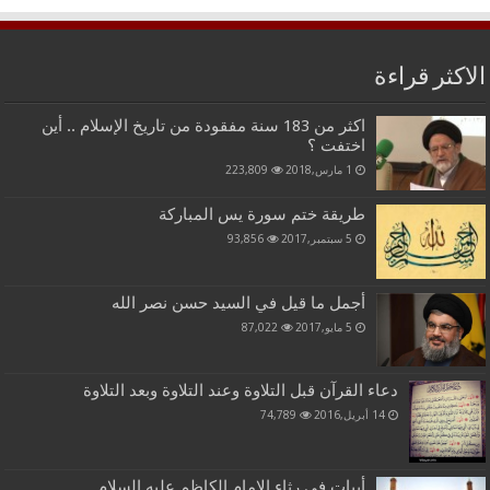
الاكثر قراءة
اكثر من 183 سنة مفقودة من تاريخ الإسلام .. أين
اختفت ؟
1 مارس,2018
223,809
طريقة ختم سورة يس المباركة
5 سبتمبر,2017
93,856
أجمل ما قيل في السيد حسن نصر الله
5 مايو,2017
87,022
دعاء القرآن قبل التلاوة وعند التلاوة وبعد التلاوة
14 أبريل,2016
74,789
أبيات في رثاء الامام الكاظم عليه السلام