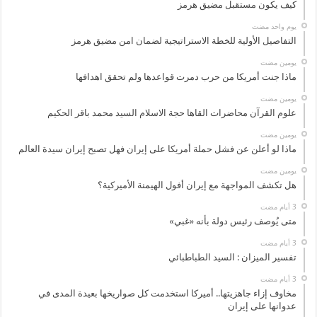
كيف يكون مستقبل مضيق هرمز
‏يوم واحد مضت
التفاصيل الأولية للخطة الاستراتيجية لضمان امن مضيق هرمز
‏يومين مضت
ماذا جنت أمريكا من حرب دمرت قواعدها ولم تحقق اهدافها
‏يومين مضت
علوم القرآن محاضرات القاها حجة الاسلام السيد محمد باقر الحكيم
‏يومين مضت
ماذا لو أعلن عن فشل حملة أمريكا على إيران فهل تصبح إيران سيدة العالم
‏يومين مضت
هل تكشف المواجهة مع إيران أفول الهيمنة الأميركية؟
متى يُوصف رئيس دولة بأنه «غبي»
تفسير الميزان : السيد الطباطبائي
مخاوف إزاء جاهزيتها.. أميركا استخدمت كل صواريخها بعيدة المدى في
عدوانها على إيران