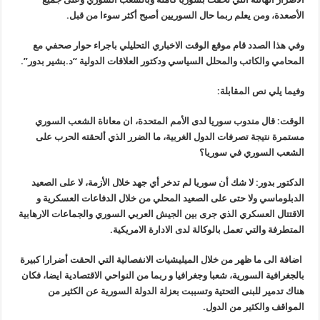
الأصعدة، ومن يعلم ربما حال السوريين أصبح أكثر سوءا من قبل.
وفي هذا الصدد قام موقع الوقت الاخباري التحليلي باجراء حوار صحفي مع
المحامي والكاتب والمحلل السياسي ودكتور العلاقات الدولية “د.بشير بدور”.
وفيما يلي نص المقابلة:
الوقت: قال مندوب سوريا لدى الأمم المتحدة، ان معاناة الشعب السوري
مستمرة نتيجة تصرفات الدول الغربية، ما الضرر الذي ألحقته الحرب على
الشعب السوري في سوريا؟
الدكتور بدور: لا شك أن سوريا لم تدخر أي جهد خلال الأزمة، لا على الصعيد
الدبلوماسي ولا حتى على الصعيد المحلي من خلال الدفاعات العسكرية و
الاقتتال العسكري الذي جرى بين الجيش العربي السوري والجماعات الارهابية
المتطرفة والتي تعمل بالوكالة لدى الادارة الامريكية.
اضافة الى ما ظهر من خلال الميليشيات الانفصالية التي الحقت أضرارا كبيرة
بالجغرافية السورية، شعبا وجغرافيا و ربما من النواحي الاقتصادية ايضا، فكان
هناك تدمير للبنى التحتية وتسببت بعزلة الدولة السورية عن الكثير من
المواقف والكثير من الدول.