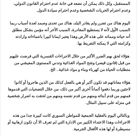
المستقبل، وكل ذلك يمكن أن نضعه في خانة عدم احترام القانون الدولي،
وعدم احترام الحريات الشخصية وعدم احترام سيادة الدول.
اليوم هناك من تضرر ولم يغادر البلد، هناك من تحدى وصمد لعدة أسباب ربما
السبب الأول لأنه لا يستطيع المغادرة، السبب الآخر أنه مؤمن بشكل مطلق
أنه حياته ومماته على هذه الأرض وهذا يعتبر ايمانا كبيرا بانتماءاته وارادته
وكرامته التي لا يمكنه التفريط بها.
هؤلاء لحق بهم الضرر الأكبر من خلال الاجراءات القسرية التي فرضت عليهم
من قبل (قانون قيصر) وشح المواد الغذائية وتدني المستوى المعيشي من
متطلبات الحياة من كهرباء وماء و مواد غذائية.. الخ.
هؤلاء معاناتهم قد تكون أكبر أو هي بالغعل كذلك من الذين هاجروا أو كانوا
لاجئين وربما دفعوا أثماناً أخرى أكبر من ذلك، من خلال التضحيات التي قدموها
فمنهم من قدم أبنائه ومنهم من قدم نفسه ومنهم من لحقت به اضرار شخصية
في منزله على سبيل المثال.
وبالتالي اليوم بالعقلية الجمعية للمواطن السوري كانت كبيرة جدا من هذه
الاجراءات وهذا الاعتداء الكبير من الادارة التي لم تعرف الا أن تكون ارهابية أو
مسيطرة أو لها هذه الأفعال الجرمية.