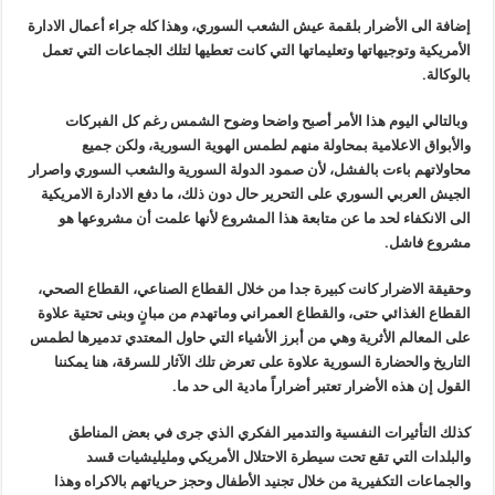
إضافة الى الأضرار بلقمة عيش الشعب السوري، وهذا كله جراء أعمال الادارة
الأمريكية وتوجيهاتها وتعليماتها التي كانت تعطيها لتلك الجماعات التي تعمل
بالوكالة.
وبالتالي اليوم هذا الأمر أصبح واضحا وضوح الشمس رغم كل الفبركات
والأبواق الاعلامية بمحاولة منهم لطمس الهوية السورية، ولكن جميع
محاولاتهم باءت بالفشل، لأن صمود الدولة السورية والشعب السوري واصرار
الجيش العربي السوري على التحرير حال دون ذلك، ما دفع الادارة الامريكية
الى الانكفاء لحد ما عن متابعة هذا المشروع لأنها علمت أن مشروعها هو
مشروع فاشل.
وحقيقة الاضرار كانت كبيرة جدا من خلال القطاع الصناعي، القطاع الصحي،
القطاع الغذائي حتى، والقطاع العمراني وماتهدم من مبانٍ وبنى تحتية علاوة
على المعالم الأثرية وهي من أبرز الأشياء التي حاول المعتدي تدميرها لطمس
التاريخ والحضارة السورية علاوة على تعرض تلك الآثار للسرقة، هنا يمكننا
القول إن هذه الأضرار تعتبر أضراراً مادية الى حد ما.
كذلك التأثيرات النفسية والتدمير الفكري الذي جرى في بعض المناطق
والبلدات التي تقع تحت سيطرة الاحتلال الأمريكي ومليليشيات قسد
والجماعات التكفيرية من خلال تجنيد الأطفال وحجز حرياتهم بالاكراه وهذا