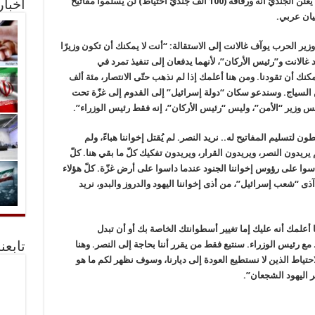
الفيديو الموجه إلى رئيس الوزراء بنيامين نتنياهو، يعلن الجنديّ أنه ورفاقه (100 ألف جنديّ احتياط) لن يسلموا مفاتيح
أخبا
يان عربي.
ر الحرب يوآف غالانت إلى الاستقالة: “أنت لا يمكنك أن تكون وزيرًا
الانت و”رئيس الأركان”، لأنهما يدفعان إلى تنفيذ تمرد في
كنك أن تقودنا. ومن هنا أعلمك إذا لم نذهب حتّى الانتصار، مئة ألف
السياج. وسندعو سكان “دولة إسرائيل” إلى القدوم إلى غزّة تحت
س وزير “الأمن”، وليس “رئيس الأركان”، إنه فقط رئيس الوزراء”.
 لتسليم المفاتيح له.. نريد النصر. لم يُقتل إخواننا هباءً، ولم
هم يريدون النصر، ويريدون القرار، ويريدون تفكيك كلّ ما بقي هنا. كلّ
داسوا على رؤوس إخواننا الجنود عندما داسوا على أرض غزّة. كلّ هؤلاء
آذى “شعب إسرائيل”، من أذى إخواننا اليهود والدروز والبدو، نريد
ا أعلمك أنه عليك إما تغيير أسطوانتك الخاصة بك أو أن تبدل
مع رئيس الوزراء. سنتبع فقط من يقرر أننا بحاجة إلى النصر. وهنا
تابعن
الاحتياط الذين لا نستطيع العودة إلى ديارنا، وسوف نظهر لكم ما هو
 اليهود الشجعان”.