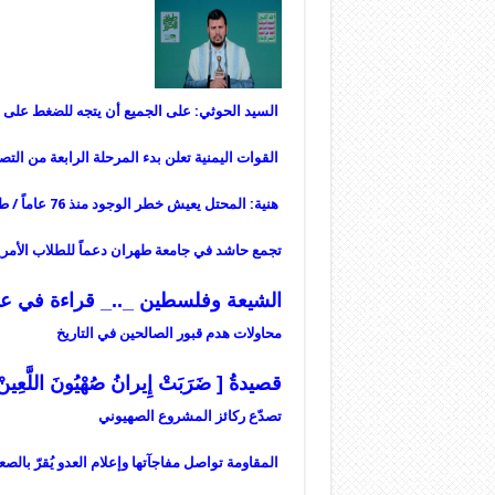
السيد الحوثي: على الجميع أن يتجه للضغط على ا
القوات اليمنية تعلن بدء المرحلة الرابعة من ال
هنية: المحتل يعيش خطر الوجود منذ 76 عاماً / طوفان الأقصى مقدمة للتحرير والاستقلال
تجمع حاشد في جامعة طهران دعماً للطلاب الأمري
الشيعة وفلسطين _.._ قراءة في عم
محاولات هدم قبور الصالحين في التاريخ
قصيدةُ [ ضَرَبَتْ إِيرانُ صُهْيُونَ اللَّعِينْ
تصدّع ركائز المشروع الصهيوني
المقاومة تواصل مفاجآتها وإعلام العدو يُقرّ بالص