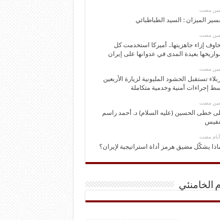
ومين مضت
سير الميزان : السيد الطباطبائي
ومين مضت
اوف إزاء جاهزيتها.. أميركا استخدمت كل
اريخها بعيدة المدى في عدوانها على إيران
ومين مضت
بلاء تستقبل الحشود المليونية لزيارة الأربعين
ط إجراءات أمنية وخدمية متكاملة
ومين مضت
ى خطى الحسين (عليه السلام) د. أحمد راسم
نفيس
اذا يشكّل مضيق هرمز أداة استراتيجية لإيران؟
م الخامنئي