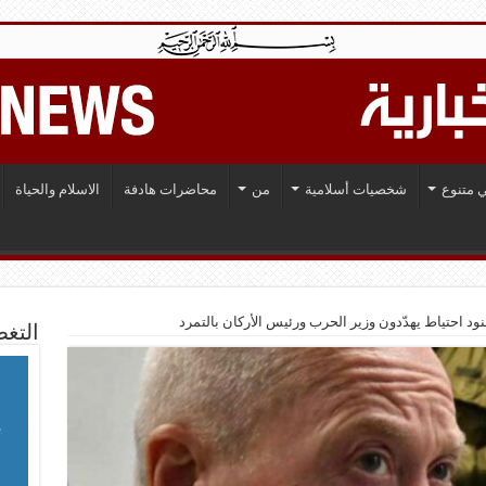
 متنوع
شخصيات أسلامية
من
محاضرات هادفة
الاسلام والحياة
د احتياط يهدّدون وزير الحرب ورئيس الأركان بالتمرد
التغط