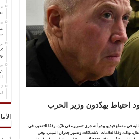
‏ي
تف
‏ي
مخ
صو
‏ي
كر
وس
‏ي
عل
ال
لم
 احتياط يهدّدون وزير الحرب
الأما
ية في مقطع فيديو يبدو أنه جرى تصويره في غزّة، وفقًا للتقدير، في
تال، وذلك وفقًا لعلامات الاشتباكات وتدمير جدران المبنى. وفي