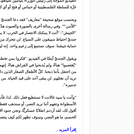
غزّة للسلطة الفلسطينية أو حماس أو فتح أو أي ك
وبحسب موقع صحيفة “معاريف” فقد دعا الجنديّ وزي
“للأمن””. وفي رسالة أخرى بالصورة والصوت هدّد غ
“الجيش”: “أنت لا يمكنك الانتصار في الحرب. لا يم
جنديّ احتياط سيبقون على السياج. لن نتحرك من 
حماية جيشنا. سوف نستمع إلى زعيم واحد. إنه لي
ويقول الجنديّ أيضًا في الفيديو: “فكروا بمن تخططون
“يُغتصبوا” هباءً، ولم يُذبحوا في الفراش هباءً. إن
من احتفل بأننا ذبحنا. كلّ الأطفال الصغار الذين 
نريد أن نقتلهم. لن يبقى أحد على قيد الحياة. من 
تدميره”.
“وأنت يا سيد غالانت لا تستطيع فعل ذلك. لذا، فأن
الأسطوانة وتفهم أننا نريد النصر، أو سنذهب فقط 
أقول لك، لقد أردتم انقلابًا عسكريًّا، ونحن جنود 
الحسم، ما هو النصر، وسوف نظهر لكم كيف ينتصر
إقرأ المزيد ..