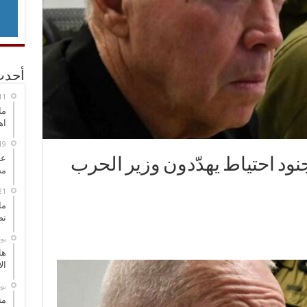
أحدث
ما
اه
عل
ود احتياط يهدّدون وزير الحرب
مح
ما
تص
‏ي
هل
ال
‏ي
مت