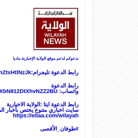
ندعوكم لدعم موقع الولاية الإخبارية ماديا
رابط الدعوة تليجرام:
nZtxHtlNzJk
رابط الدعوة
واتساب:
usXbN812DtXhvNZZ2BU
رابط الدعوة ايتا :الولاية الاخبارية
سايت اخباري متنوع يختص بأخبار ال
https://eitaa.com/wilayah
#طوفان_الأ
قصى