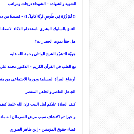
الشهيد والشهادة – الشهداء درجات ومراتب
(( قُمْ زُرْهُ فِي طُوسٍ فَإِنَّهُ كامِلٌ )) – قصيدةٌ من
التنبؤ بالسلوك البشري باستخدام الذكاء الاصطن
هل حقاً تموت الحضارات؟
هويّة التشيّع للشيخ الوائلي رحمة الله عليه
مع الطب في القرآن الكريم – الدكتور محمد علي ال
أوضاع المرأة المسلمة ودورها الاجتماعي من من
الجاهل القاصر والجاهل المقصر
كيف الصلاة عليكم أهل البيت فإن الله علمنا كي
واخيرا تم اكتشاف سبب مرض السرطان انه مادة 
قضاء حقوق المؤمنين – إبن طاهر الصوري