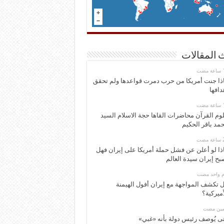
 المقالات
ذا جنت أمريكا من حرب دمرت قواعدها ولم تحقق
دافها
وم القرآن محاضرات القاها حجة الاسلام السيد
مد باقر الحكيم
ذا لو أعلن عن فشل حملة أمريكا على إيران فهل
بح إيران سيدة العالم
وم واحد مضت
 تكشف المواجهة مع إيران أفول الهيمنة
أميركية؟
ومين مضت
ى يُوصف رئيس دولة بأنه «غبي»