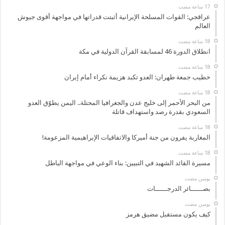
عراقجي: القوات المسلحة الإيرانية أثبتت قدراتها في مواجهة أقوى جيوش
العالم
انطلاق الدورة 46 لمسابقة القرآن الدولية في مكة
خطيب جمعة طهران: العدو تكبد هزيمة نكراء أمام إيران
من البحر الأحمر إلى خليج عدن والجغرافيا المحتلة.. اليمن يطوّق العدو
السعودي بقدرة رصد واستهداف قاتلة
المغاربة يفرون من جنة أميركا والاتفاقيات الإبراهيمية المزعومة!
مسيرة القائد الشهيد في التبيين: بناء الوعي في مواجهة الباطل
‏يومين مضت
بصــــــائر الدرجــــــات
‏يومين مضت
كيف يكون مستقبل مضيق هرمز