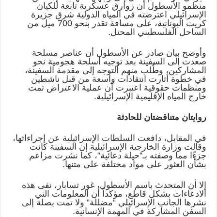
منظمو الأسطول أن زوارق عسكرية تابعة للكيان
الإسرائيلي اعترضته في المياه الدولية شرق جزيرة
كريت اليونانية، على مسافة تقدر بنحو 700 ميل من
الساحل الفلسطيني المحتل
.
وأوضح بيان صادر عن الأسطول أن عناصر مسلحة
صعدت إلى السفينة بعد توجيه أسلحة هجومية نحو
المشاركين، وطُلب منهم التوجه إلى مقدمة السفينة،
في خطوة أثارت انتقادات واسعة من قبل ناشطين
ومنظمات حقوقية اعتبرت أن عملية الاعتراض تمت
خارج المياه الإقليمية الإسرائيلية
.
روايتان متناقضتان للحادثة
في المقابل، دافعت السلطات الإسرائيلية عن إجراءاتها،
وقالت وزارة الخارجية الإسرائيلية إن السفينة كانت
جزءًا مما وصفته بـ”حيلة دعائية”، كما نشرت مزاعم
بشأن العثور على مواد مختلفة على متنها
.
إلا أن المتحدث باسم الأسطول، غور تسابار، نفى هذه
الادعاءات بشكل قاطع، مؤكداً أن المعلومات التي
نشرها الجانب الإسرائيلي “مضللة” ولا تمت بصلة إلى
السفن المشاركة في المهمة الإنسانية
.