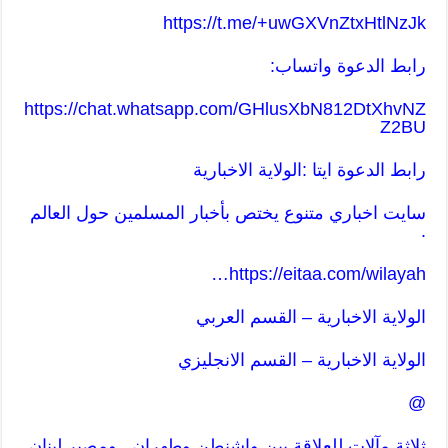
https://t.me/+uwGXVnZtxHtlNzJk
رابط الدعوة واتساب:
https://chat.whatsapp.com/GHlusXbN812DtXhvNZ
Z2BU
رابط الدعوة ايتا :الولاية الاخبارية
سايت اخباري متنوع يختص بأخبار المسلمين حول العالم
.
…
https://eitaa.com/wilayah
الولاية الاخبارية – القسم العربي
الولاية الاخبارية – القسم ا
لانجليزي
@
ثلاثة مآلات للعلاقة بين واشنطن وطهران.. ومصير لبنان