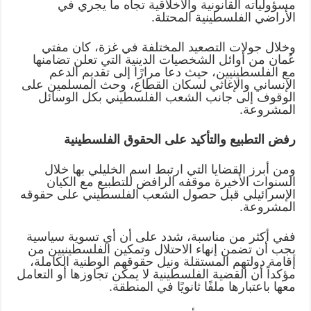
مسؤولياته القانونية والأخلاقية تجاه ما يجري في
الأراضي الفلسطينية المحتلة
.
وخلال جولات التصعيد المختلفة في غزة، كان مفتي
عُمان من أوائل الشخصيات الدينية التي تعلن تضامنها
مع الفلسطينيين، حيث دعا مرارًا إلى تقديم الدعم
الإنساني والإغاثي لسكان القطاع، وحث المسلمين على
الوقوف إلى جانب الشعب الفلسطيني بكل الوسائل
المشروعة
.
رفض التطبيع والتأكيد على الحقوق الفلسطينية
ومن أبرز القضايا التي ارتبط اسم الخليلي بها خلال
السنوات الأخيرة موقفه الرافض للتطبيع مع الكيان
الإسرائيلي قبل حصول الشعب الفلسطيني على حقوقه
المشروعة
.
ففي أكثر من مناسبة، شدد على أن أي تسوية سياسية
يجب أن تضمن إنهاء الاحتلال وتمكين الفلسطينيين من
إقامة دولتهم المستقلة ونيل حقوقهم الوطنية الكاملة،
مؤكداً أن القضية الفلسطينية لا يمكن تجاوزها أو التعامل
معها باعتبارها ملفًا ثانويًا في المنطقة
.