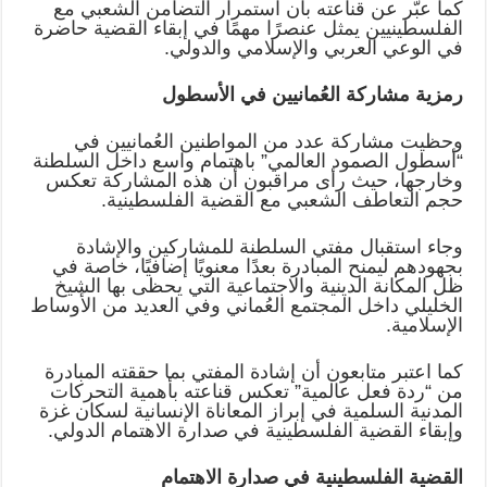
كما عبّر عن قناعته بأن استمرار التضامن الشعبي مع
الفلسطينيين يمثل عنصرًا مهمًا في إبقاء القضية حاضرة
في الوعي العربي والإسلامي والدولي
.
رمزية مشاركة العُمانيين في الأسطول
وحظيت مشاركة عدد من المواطنين العُمانيين في
“أسطول الصمود العالمي” باهتمام واسع داخل السلطنة
وخارجها، حيث رأى مراقبون أن هذه المشاركة تعكس
حجم التعاطف الشعبي مع القضية الفلسطينية
.
وجاء استقبال مفتي السلطنة للمشاركين والإشادة
بجهودهم ليمنح المبادرة بعدًا معنويًا إضافيًا، خاصة في
ظل المكانة الدينية والاجتماعية التي يحظى بها الشيخ
الخليلي داخل المجتمع العُماني وفي العديد من الأوساط
الإسلامية
.
كما اعتبر متابعون أن إشادة المفتي بما حققته المبادرة
من “ردة فعل عالمية” تعكس قناعته بأهمية التحركات
المدنية السلمية في إبراز المعاناة الإنسانية لسكان غزة
وإبقاء القضية الفلسطينية في صدارة الاهتمام الدولي
.
القضية الفلسطينية في صدارة الاهتمام