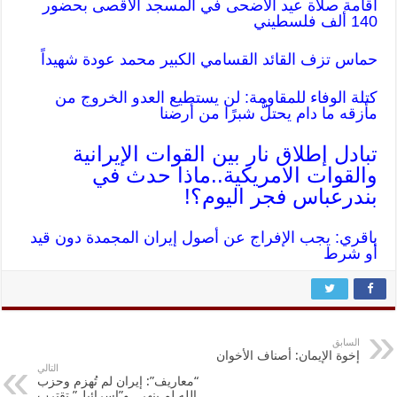
اقامة صلاة عيد الأضحى في المسجد الأقصى بحضور
140 ألف فلسطيني
حماس تزف القائد القسامي الكبير محمد عودة شهيداً
كتلة الوفاء للمقاومة: لن يستطيع العدو الخروج من
مأزقه ما دام يحتلُّ شبرًا من أرضنا
تبادل إطلاق نار بين القوات الإيرانية
والقوات الامريكية..ماذا حدث في
بندرعباس فجر اليوم؟!
باقري: يجب الإفراج عن أصول إيران المجمدة دون قيد
أو شرط
السابق
إخوة الإيمان: أصناف الأخوان
التالي
“معاريف”: إيران لم تُهزم وحزب
الله لم ينهر.. و”إسرائيل” تقترب