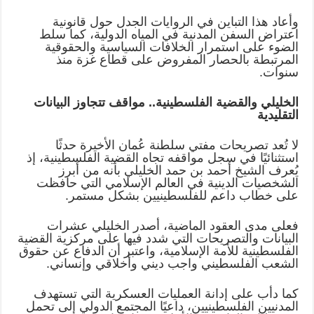
وأعاد هذا التباين في الروايات الجدل حول قانونية
اعتراض السفن المدنية في المياه الدولية، كما سلط
الضوء على استمرار الخلافات السياسية والحقوقية
المرتبطة بالحصار المفروض على قطاع غزة منذ
سنوات
.
الخليلي والقضية الفلسطينية.. مواقف تتجاوز البيانات
التقليدية
لا تُعد تصريحات مفتي سلطنة عُمان الأخيرة حدثًا
استثنائيًا في سجل مواقفه تجاه القضية الفلسطينية، إذ
يُعرف الشيخ أحمد بن حمد الخليلي بأنه من أبرز
الشخصيات الدينية في العالم الإسلامي التي حافظت
على خطاب داعم للفلسطينيين بشكل مستمر
.
فعلى مدى العقود الماضية، أصدر الخليلي عشرات
البيانات والتصريحات التي شدد فيها على مركزية القضية
الفلسطينية للأمة الإسلامية، واعتبر أن الدفاع عن حقوق
الشعب الفلسطيني واجب ديني وأخلاقي وإنساني
.
كما دأب على إدانة العمليات العسكرية التي تستهدف
المدنيين الفلسطينيين، داعيًا المجتمع الدولي إلى تحمل