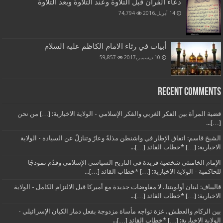
دعاء القرآن قبل التلاوة وعند التلاوة وبعد التلاوة
14 أبريل,2016
74,794
أبيات في رثاء الامام الكاظم عليه السلام
10 ديسمبر,2017
59,857
Recent Comments
قضية المرأة بين الفكر الغربي والفكر الإسلامي - الولاية الاخبارية: […] من نحن
[…]...
الشيخ قاسم: اتفاق الإطار في واشنطن مذلةٌ وعارٌ وتنازلٌ عن السيادة - الولاية
الاخبارية: […] *خطاب القائد […]...
الإمام الخامنئي شخصية فريدة في التاريخ السياسي الإسلامي وقدّم نموذجًا
للحاكمية - الولاية الاخبارية: […] *خطاب القائد […]...
قاليباف: لبنان أولويتنا.. لا مفاوضات جديدة مع أميركا قبل الالتزام الكامل - الولاية
الاخبارية: […] *خطاب القائد […]...
بين الركام والعطش.. غزة تواجه مأساة مزدوجة بفعل دمار الكيان الإسرائيلي -
الولاية الاخبارية: […] *خطاب القائد […]...