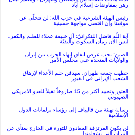
رهن بمفاوضات إسلام آباد
رئيس الهيئة الشرعية في حزب الله: لن نتخلّى عن
موقفنا وإن اقتضى مواجهة حسينية
آية اللّه فاضل اللنكرانيّ: آل خليفة عملاء للظلم والكفر..
ليس الآن زمان السكوت والتقيّة
الصين: يجب عرض اتفاق إنهاء الحرب بين إيران
والولايات المتحدة على مجلس الأمن
خطيب جمعة طهران: سیدفن حلم الأعداء لإرهاق
الشعب الإيراني في القبور
العثور وتحييد أكثر من 15 صاروخاً ثقيلاً للعدو الامريكي
الصهيوني
رسالة تهنئة من قاليباف إلى رؤساء برلمانات الدول
الإسلامية
لن يكون المرتزقة المعادون للثورة في الخارج بمنأى عن
النيران التي يشعلونها