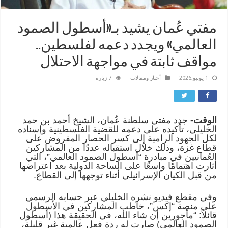
مفتي عُمان يشيد بـ«أسطول الصمود
العالمي» ويجدد دعمه لفلسطين..
مواقف ثابتة في مواجهة الاحتلال
1 يونيو,2026
أخبار ومقالات
7 زيارة
الوقت-
جدد مفتي سلطنة عُمان، الشيخ أحمد بن حمد
الخليلي، تأكيده على دعمه للقضية الفلسطينية وإسناده
لكل الجهود الرامية إلى كسر الحصار المفروض على
قطاع غزة، وذلك خلال استقباله عددًا من المشاركين
العُمانيين في مبادرة “أسطول الصمود العالمي”، التي
أثارت اهتمامًا واسعًا على الساحة الدولية بعد اعتراضها
من قبل الكيان الإسرائيلي أثناء توجهها إلى القطاع
.
وفي مقطع فيديو نشره الخليلي عبر حسابه الرسمي
على منصة “إكس”، خاطب المشاركين في الأسطول
قائلاً: “مأجورين إن شاء الله، في الحقيقة هذا (أسطول
الصمود العالمي) صارت له ردة فعل عالمية غير قليلة،