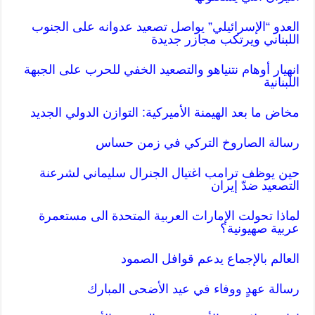
العدو “الإسرائيلي” يواصل تصعيد عدوانه على الجنوب
اللبناني ويرتكب مجازر جديدة
انهيار أوهام نتنياهو والتصعيد الخفي للحرب على الجبهة
اللبنانية
مخاض ما بعد الهيمنة الأميركية: التوازن الدولي الجديد
رسالة الصاروخ التركي في زمن حساس
حين يوظف ترامب اغتيال الجنرال سليماني لشرعنة
التصعيد ضدّ إيران
لماذا تحولت الإمارات العربية المتحدة الى مستعمرة
عربية صهيونية؟
العالم بالإجماع يدعم قوافل الصمود
رسالة عهدٍ ووفاء في عيد الأضحى المبارك