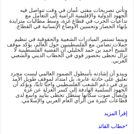
وتأتي تصريحات مفتي عُمان في وقت تتواصل فيه
الجهود الدولية والإقليمية الرامية إلى التعامل مع
تداعيات الحرب في قطاع غزة، وسط مطالبات متزايدة
بإنهاء الحصار وتحسين الأوضاع الإنسانية في القطاع
.
وبينما تستمر المبادرات الشعبية والحقوقية في تنظيم
حملات تضامن مع الفلسطينيين حول العالم، يؤكد موقف
الشيخ أحمد بن حمد الخليلي أن القضية الفلسطينية لا
تزال تحظى بحضور قوي في الخطاب الديني والشعبي
العربي
.
ويبدو أن إشادته بأسطول الصمود العالمي ليست مجرد
تعليق على حادثة عابرة، بل امتداد لموقف طويل الأمد
يرى في دعم الشعب الفلسطيني واجبًا ثابتًا، ويؤكد أن
الجهود السلمية الهادفة إلى كسر العزلة عن غزة
وإيصال صوت سكانها ستظل تحظى بتأييد واسع لدى
قطاعات كبيرة من الرأي العام العربي والإسلامي.
إقرأ المزيد
*خطاب القائد