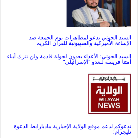
السيد الحوثي يدعو لمظاهرات يوم الجمعة ضد
الإساءة الأميركية والصهيونية للقرآن الكريم
السيد الحوثي: الأعداء يعدون لجولة قادمة ولن نترك أبناء
أمتنا فريسة للعدو “الإسرائيلي”
ندعوكم لدعم موقع الولاية الإخبارية ماديا
رابط الدعوة
تليجرام: