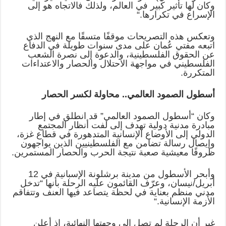
وكان لها تأثير كبير في العالم، ولذلك فالاتجاه هو إلى
الإسراع في تكرارها
“.
وتعكس هذه التصريحات موقفًا متسقًا مع النهج الذي
اتبعه مفتي عُمان على مدى سنوات طويلة في الدفاع
عن الحقوق الفلسطينية، والدعوة إلى نصرة الشعب
الفلسطيني في مواجهة الاحتلال والحصار والاعتداءات
المتكررة
.
أسطول الصمود العالمي.. محاولة لكسر الحصار
وكان “أسطول الصمود العالمي” قد انطلق في إطار
مبادرة مدنية دولية تهدف إلى لفت أنظار المجتمع
الدولي إلى الأوضاع الإنسانية المتدهورة في قطاع غزة،
وإيصال رسالة تضامن مع الفلسطينيين الذين يواجهون
ظروفًا معيشية صعبة نتيجة الحرب والحصار المستمرين
.
وأبحر الأسطول من مدينة برشلونة الإسبانية في 12
أبريل/نيسان، وعرّف القائمون عليه الرحلة بأنها “تدخل
مدني منظم بعناية في لحظة يتصاعد فيها العنف وتتفاقم
الأزمة الإنسانية
“.
غير أن الرحلة لم تصل إلى وجهتها النهائية، إذ أعلن