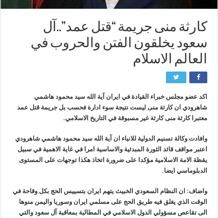
كارثة منى جريمة “قتل عمد”..آل
سعود يخلقون الفتن والحروب في
العالم الاسلام
اكد عضو مجلس خبراء القيادة في ايران آية الله سيد محمود هاشمي
شاهرودي ان كارثة منى ليست نتيجة سوء ادارة فحسب بل جريمة قتل عمد
معتبرا كارثة منى كارثة غير مسبوقة في التاريخ الاسلامي.
وافادت وكالة تسنيم الدولية للانباء ان آية الله سيد محمود هاشمي شاهرودي
اعتبر مواقف قائد الثورة المبدئية والاساسية امرا في غاية الاهمية في سبيل
يقظة الامة الاسلامية مؤكدا على ضرورة اتخاذ هكذا توجهات على المستوى
الدبلوماسي ايضا.
واضاف: ان النظام السعودي الخبيث يتهم ايران بتسييس الحج بكل وقاحة في
الوقت الذي يغلق فيه طريق الحج على مسلمي ايران وسوريا واليمن منوها
الى تقاعص مسؤولي الدول الاسلامي في المطالبة بمعاقبة آل سعود والتي