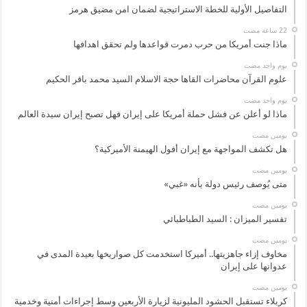
التفاصيل الأولية للخطة الاستراتيجية لضمان امن مضيق هرمز
ماذا جنت أمريكا من حرب دمرت قواعدها ولم تحقق اهدافها
‏يوم واحد مضت
علوم القرآن محاضرات القاها حجة الاسلام السيد محمد باقر الحكيم
‏يوم واحد مضت
ماذا لو أعلن عن فشل حملة أمريكا على إيران فهل تصبح إيران سيدة العالم
‏يومين مضت
هل تكشف المواجهة مع إيران أفول الهيمنة الأميركية؟
‏يومين مضت
متى يُوصف رئيس دولة بأنه «غبي»
‏يومين مضت
تفسير الميزان : السيد الطباطبائي
‏يومين مضت
مخاوف إزاء جاهزيتها.. أميركا استخدمت كل صواريخها بعيدة المدى في
عدوانها على إيران
‏يومين مضت
كربلاء تستقبل الحشود المليونية لزيارة الأربعين وسط إجراءات أمنية وخدمية