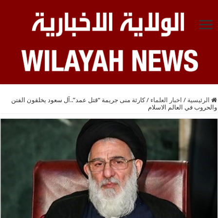
الرئيسية
/
اخبار العلماء
/
كارثة منى جريمة “قتل عمد”..آل سعود يخلقون الفتن
والحروب في العالم الاسلام