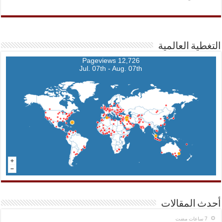
التغطية العالمية
12,726 Pageviews
Jul. 07th - Aug. 07th
أحدث المقالات