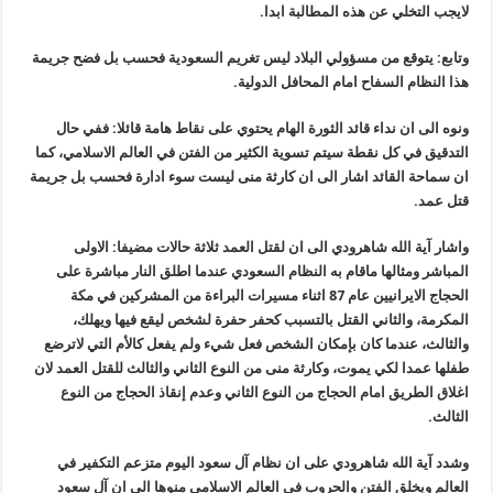
لايجب التخلي عن هذه المطالبة ابدا.
وتابع: يتوقع من مسؤولي البلاد ليس تغريم السعودية فحسب بل فضح جريمة
هذا النظام السفاح امام المحافل الدولية.
ونوه الى ان نداء قائد الثورة الهام يحتوي على نقاط هامة قائلا: ففي حال
التدقيق في كل نقطة سيتم تسوية الكثير من الفتن في العالم الاسلامي، كما
ان سماحة القائد اشار الى ان كارثة منى ليست سوء ادارة فحسب بل جريمة
قتل عمد.
واشار آية الله شاهرودي الى ان لقتل العمد ثلاثة حالات مضيفا: الاولى
المباشر ومثالها ماقام به النظام السعودي عندما اطلق النار مباشرة على
الحجاج الايرانيين عام 87 اثناء مسيرات البراءة من المشركين في مكة
المكرمة، والثاني القتل بالتسبب كحفر حفرة لشخص ليقع فيها ويهلك،
والثالث، عندما كان بإمكان الشخص فعل شيء ولم يفعل كالأم التي لاترضع
طفلها عمدا لكي يموت، وكارثة منى من النوع الثاني والثالث للقتل العمد لان
اغلاق الطريق امام الحجاج من النوع الثاني وعدم إنقاذ الحجاج من النوع
الثالث.
وشدد آية الله شاهرودي على ان نظام آل سعود اليوم متزعم التكفير في
العالم ويخلق الفتن والحروب في العالم الاسلامي منوها الى ان آل سعود