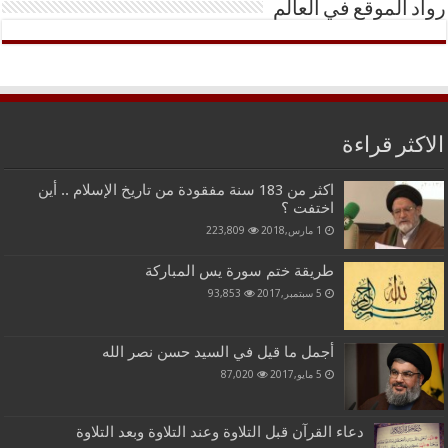
رواد الموقع في العالم
الاكثر قراءة
اكثر من 183 سنة مفقودة من تاريخ الإسلام .. أين
اختفت ؟
1 مارس,2018
223,809
طريقة ختم سورة يس المباركة
5 سبتمبر,2017
93,853
أجمل ما قيل في السيد حسن نصر الله
5 مايو,2017
87,020
دعاء القرآن قبل التلاوة وعند التلاوة وبعد التلاوة