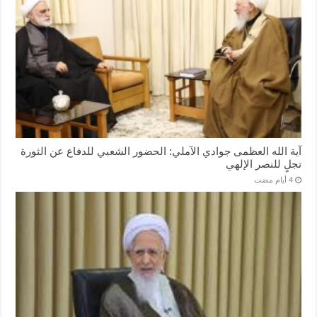
آية الله العظمى جوادي الآملي: الحضور الشعبي للدفاع عن الثورة
تجلٍ للنصر الإلهي