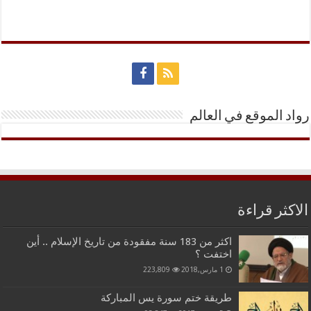
رواد الموقع في العالم
الاكثر قراءة
اكثر من 183 سنة مفقودة من تاريخ الإسلام .. أين
اختفت ؟
1 مارس,2018
223,809
طريقة ختم سورة يس المباركة