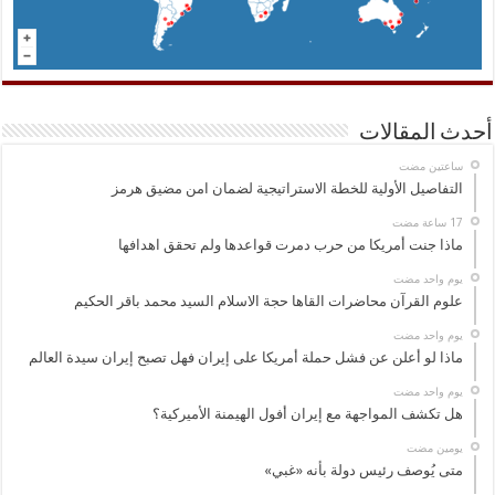
أحدث المقالات
‏ساعتين مضت
التفاصيل الأولية للخطة الاستراتيجية لضمان امن مضيق هرمز
ماذا جنت أمريكا من حرب دمرت قواعدها ولم تحقق اهدافها
‏يوم واحد مضت
علوم القرآن محاضرات القاها حجة الاسلام السيد محمد باقر الحكيم
‏يوم واحد مضت
ماذا لو أعلن عن فشل حملة أمريكا على إيران فهل تصبح إيران سيدة العالم
‏يوم واحد مضت
هل تكشف المواجهة مع إيران أفول الهيمنة الأميركية؟
‏يومين مضت
متى يُوصف رئيس دولة بأنه «غبي»