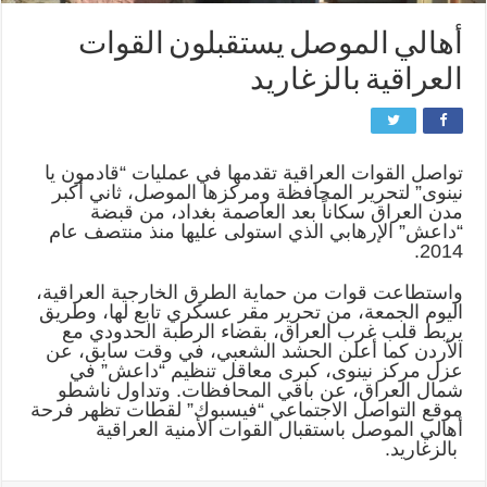
أهالي الموصل يستقبلون القوات
العراقية بالزغاريد
تواصل القوات العراقية تقدمها في عمليات “قادمون يا
نينوى” لتحرير المحافظة ومركزها الموصل، ثاني أكبر
مدن العراق سكاناً بعد العاصمة بغداد، من قبضة
“داعش” الإرهابي الذي استولى عليها منذ منتصف عام
2014.
واستطاعت قوات من حماية الطرق الخارجية العراقية،
اليوم الجمعة، من تحرير مقر عسكري تابع لها، وطريق
يربط قلب غرب العراق، بقضاء الرطبة الحدودي مع
الأردن كما أعلن الحشد الشعبي، في وقت سابق، عن
عزل مركز نينوى، كبرى معاقل تنظيم “داعش” في
شمال العراق، عن باقي المحافظات. وتداول ناشطو
موقع التواصل الاجتماعي “فيسبوك” لقطات تظهر فرحة
أهالي الموصل باستقبال القوات الأمنية العراقية
بالزغاريد.