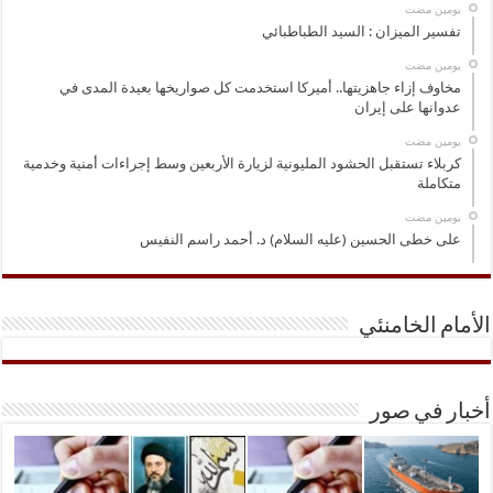
‏يومين مضت
تفسير الميزان : السيد الطباطبائي
‏يومين مضت
مخاوف إزاء جاهزيتها.. أميركا استخدمت كل صواريخها بعيدة المدى في
عدوانها على إيران
‏يومين مضت
كربلاء تستقبل الحشود المليونية لزيارة الأربعين وسط إجراءات أمنية وخدمية
متكاملة
‏يومين مضت
على خطى الحسين (عليه السلام) د. أحمد راسم النفيس
الأمام الخامنئي
أخبار في صور