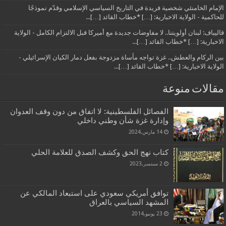
الإمام الخامنئي شخصية فريدة في التاريخ السياسي الإسلامي وقدّم نموذجًا
للحاكمية - الولاية الاخبارية: […] *خطاب القائد […]...
قاليباف: لبنان أولويتنا.. لا مفاوضات جديدة مع أميركا قبل الالتزام الكامل - الولاية
الاخبارية: […] *خطاب القائد […]...
بين الركام والعطش.. غزة تواجه مأساة مزدوجة بفعل دمار الكيان الإسرائيلي -
الولاية الاخبارية: […] *خطاب القائد […]...
مقالات منوعة
الفصائل الفلسطينية: لا اتفاق من دون وقف العدوان
وإدارة غزة شأن وطني داخلي
14 مارس,2024
كتاب نهج الحق وكشف الصدق للعلامة الحلي
2 سبتمبر,2023
توافق أمريكي سعودي على استبعاد المالكي عن
المشهد السياسي بالعراق
23 يونيو,2014