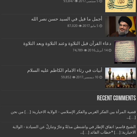
5 سبتمبر,2017
93,847
أجمل ما قيل في السيد حسن نصر الله
5 مايو,2017
87,020
دعاء القرآن قبل التلاوة وعند التلاوة وبعد التلاوة
14 أبريل,2016
74,789
أبيات في رثاء الامام الكاظم عليه السلام
10 ديسمبر,2017
59,852
Recent Comments
قضية المرأة بين الفكر الغربي والفكر الإسلامي - الولاية الاخبارية: […] من نحن
[…]...
الشيخ قاسم: اتفاق الإطار في واشنطن مذلةٌ وعارٌ وتنازلٌ عن السيادة - الولاية
الاخبارية: […] *خطاب القائد […]...