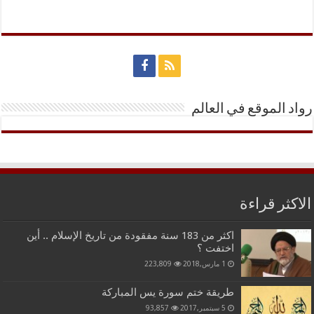
رواد الموقع في العالم
الاكثر قراءة
اكثر من 183 سنة مفقودة من تاريخ الإسلام .. أين
اختفت ؟
1 مارس,2018
223,809
طريقة ختم سورة يس المباركة
5 سبتمبر,2017
93,857