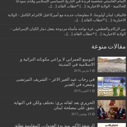
الإمام الخامنئي شخصية فريدة في التاريخ السياسي الإسلامي وقدّم نموذجًا
للحاكمية - الولاية الاخبارية: […] *خطاب القائد […]...
قاليباف: لبنان أولويتنا.. لا مفاوضات جديدة مع أميركا قبل الالتزام الكامل - الولاية
الاخبارية: […] *خطاب القائد […]...
بين الركام والعطش.. غزة تواجه مأساة مزدوجة بفعل دمار الكيان الإسرائيلي -
الولاية الاخبارية: […] *خطاب القائد […]...
مقالات منوعة
التوسع العمراني لا يراعي مكوناته التراثية و
الاسلامية في المدينة
5 مارس,2015
في رحاب عيد الغير الاغر – الشريف المرتضى
وشعره في الغدير
2 أكتوبر,2015
الحريري بعد لقائه بري: نختلف ولكن في النهاية
نتفق على مصلحة لبنان
23 نوفمبر,2017
الرشقة الأكبر منذ بدء العدوان.. المقاومة تطلق