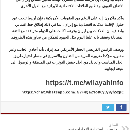
الاتفاق النووي و تطبيع العلاقات الاقتصادية الايرانية مع الدول الأخرى.
وأكد ماكرون إنه على الرغم من العقوبات الأمريكية ، فإن أوروبا تبحث عن
حلول لإقامة علاقات اقتصادية مع إيران ، بما في ذلك إطلاق خط ائتماني
واضاف، ان العلاقات بين ايران وفرنسا كانت على الدوام مترافقة مع الثقة
المتبادلة ونعتقد بانه علينا اليوم بذل الجهود لنتمكن من تجاوز هذه الظروف.
ووصف الرئيس الفرنسي الحظر الأمريكي ضد إيران بأنه أحادي الجانب وغير
مقبول، مؤكدا ضرورة المزيد من التعاون والاسراع في مسار اختيار طريق
الحل المناسب والعادل من اجل خفض التوترات في المنطقة والوصول الى
نتيجة ايجابية.
https://t.me/wilayahinfo
https://chat.whatsapp.com/JG7F4QaZ1oBCy3y9yhSxpC
السابق
ما سبب استدارة الإمارات نحو