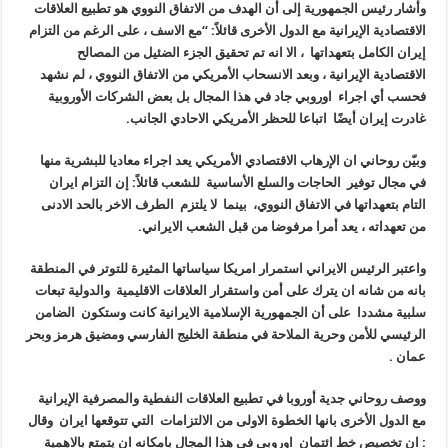
وأشار رئيس الجمهورية إلى أن الهدف من الاتفاق النووي هو تطبيع العلاقات
الاقتصادية الإيرانية مع الدول الأخرى قائلاً: “مع الاسف ، على الرغم من التزام
إيران الكامل بتعهداتها ، الا انه تم تحقيق الجزء الضئيل من المصالح
الاقتصادية الإيرانية ، وبعد الانسحاب الأمريكي من الاتفاق النووي ، لم نشهد
فحسب أي اجراء اوروبي جاد في هذا المجال بل بعض الشركات الأوروبية
غادرت إيران أيضًا اتباعا للحظر الأمريكي الاحادي الجانب.
وبيّن روحاني ان الإرهاب الاقتصادي الأمريكي يعد اجراء معاديا للبشرية منها
في مجال توفير الحاجات والسلع الأساسية للشعب قائلاً: إن التزام ايران
التام بتعهداتها في الاتفاق النووي، بينما لا يلتزم الطرف الاخر بالحد الادنى
من تعهداته ، يعد أمرا مرفوضا من قبل الشعب الايراني.
واعتبر الرئيس الايراني استمرار امريكا سياساتها المثيرة للتوتر في المنطقة
بانه من شانه ان يترك على أمن واستقرار العلاقات الاقليمية والدولية تبعات
سلبية مشددا على أن الجمهورية الإسلامية الايرانية كانت وستكون الضامن
الرئيسي للأمن وحرية الملاحة في منطقة الخليج الفارسي ومضيق هرمز وبحر
عمان .
ووصف روحاني جدية أوروبا في تطبيع العلاقات النفطية والمصرفية الإيرانية
مع الدول الأخرى بانها الخطوة الاولى من الالتزامات التي تتوقعها ايران وقال
: ان تخصيص خط ائتمان اوروبي في هذا المجال بامكانه ان يتمتع بالاهمية