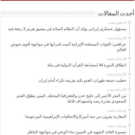
أحدث المقالات
مسؤول عسكري إيراني يؤكد أن النظام السائد في مضيق هرمز لا رجعة فيه
عراقجي: القوات المسلحة الإيرانية أثبتت قدراتها في مواجهة أقوى جيوش
العالم
انطلاق الدورة 46 لمسابقة القرآن الدولية في مكة
خطيب جمعة طهران: العدو تكبد هزيمة نكراء أمام إيران
من البحر الأحمر إلى خليج عدن والجغرافيا المحتلة.. اليمن يطوّق العدو
السعودي بقدرة رصد واستهداف قاتلة
‏يوم واحد مضت
المغاربة يفرون من جنة أميركا والاتفاقيات الإبراهيمية المزعومة!
‏يوم واحد مضت
مسيرة القائد الشهيد في التبيين: بناء الوعي في مواجهة الباطل