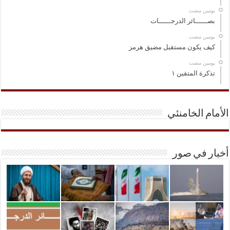
‏يومين مضت
بصــــــائر الدرجــــــات
‏يومين مضت
كيف يكون مستقبل مضيق هرمز
‏يومين مضت
تذكرة المتقين ١
الأمام الخامنئي
أخبار في صور