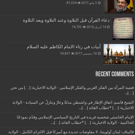
5 مايو,2017
87,034
دعاء القرآن قبل التلاوة وعند التلاوة وبعد التلاوة
14 أبريل,2016
74,795
أبيات في رثاء الامام الكاظم عليه السلام
10 ديسمبر,2017
59,857
Recent Comments
قضية المرأة بين الفكر الغربي والفكر الإسلامي - الولاية الاخبارية: […] من نحن
[…]...
الشيخ قاسم: اتفاق الإطار في واشنطن مذلةٌ وعارٌ وتنازلٌ عن السيادة - الولاية
الاخبارية: […] *خطاب القائد […]...
الإمام الخامنئي شخصية فريدة في التاريخ السياسي الإسلامي وقدّم نموذجًا
للحاكمية - الولاية الاخبارية: […] *خطاب القائد […]...
قاليباف: لبنان أولويتنا.. لا مفاوضات جديدة مع أميركا قبل الالتزام الكامل - الولاية