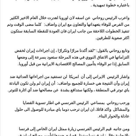
باعتباره خطوة تمهيدية .
واعرب الرئيس روحاني عن اسفه لان اوروبا اهدرت خلال العام الاخير الكثير
من الفرص للوفاء بتعهداتها والتعاون مع ايران واضاف: كلما مضى الوقت وتم
تنفيذ الخطوات اللاحقة من جانب ايران فان العودة للنقطة السابقة ستكون
اكثر صعوبة للطرفين.
وتابع روحاني بالقول: “لقد أكدنا مرارًا وتكرارًا ، إن اجراءات إيران لخفض
التزاماتها في الاتفاق النووي في هذه المرحلة ستعود بسرعة إلى وضعها
السابق إذا تم الوفاء بتأمين المصالح الاقتصادية الايرانية من قبل أوروبا.
واشار الرئيس الايراني إلى أن امريكا لن تستفيد من اجراءاتها العدائية ضد
إيران وأن النتيجة هي خسارة للجميع ،واضاف: أن إيران لم ولن تكون البادئة
باي توتر في المنطقة ، ولكنها ستدافع بشدة عن مصالحها ضد أي اثارة للتوتر.
ورحب روحاني بمساعي الرئيس الفرنسي في اطار تسوية القضايا
والمشاكل واكد قائلا، ان ايران ترحب دوما باي مبادرة للوصول الى حلول
عادلة والحوار البناء.
ومن جانبه قيم الرئيس الفرنسي زيارة ممثل ايران الخاص إلى فرنسا
بالايجابية وقال : إن فرنسا ستبذل قصارى جهدها لتأمين مصالح إيران في