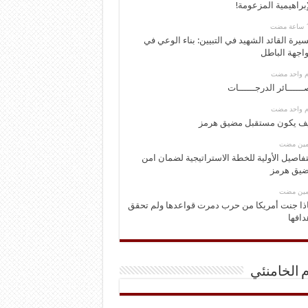
إبراهيمية المزعومة!
يرة القائد الشهيد في التبيين: بناء الوعي في
اجهة الباطل
وم واحد مضت
ــــــائر الدرجــــــات
وم واحد مضت
ف يكون مستقبل مضيق هرمز
ومين مضت
تفاصيل الأولية للخطة الاستراتيجية لضمان امن
يق هرمز
ومين مضت
ذا جنت أمريكا من حرب دمرت قواعدها ولم تحقق
دافها
م الخامنئي