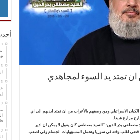
أحدث
عر
في
انطلاق
 ان تمتد يد السوء لمجاهدي
خط
إي
من
 الكيان الاسرائيلي ومن وصفهم بالأعراب من ان تمتد ايديهم الى اي
ال
ارج مزارع شبعا.
قا
د مصطفى بدر الدين: “السيد مصطفى كان يقول لا يمكن ان ادير
م قضى اغلب وقته في سوريا وتحمل المسؤوليات الجسام وفي اصعب
ال