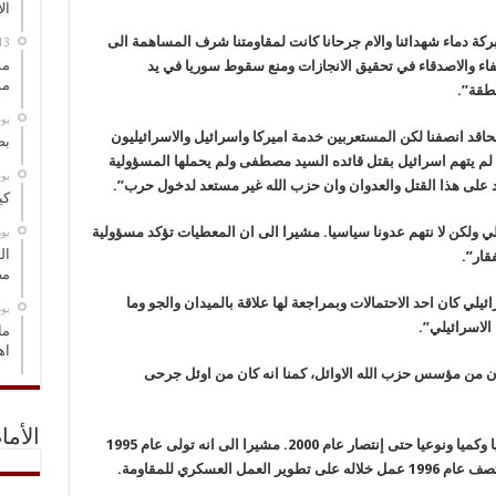
ال
بركة دماء شهدائنا والام جرحانا كانت لمقاومتنا شرف المساهمة الى
مس
اء والاصدقاء في تحقيق الانجازات ومنع سقوط سوريا في يد
مو
نطقة”.
‏ي
لحاقد انصفنا لكن المستعربين خدمة اميركا واسرائيل والاسرائيليون
بص
ه لم يتهم اسرائيل بقتل قائده السيد مصطفى ولم يحملها المسؤولية
‏ي
د على هذا القتل والعدوان وان حزب الله غير مستعد لدخول حرب”.
كي
ئيلي ولكن لا نتهم عدونا سياسيا. مشيرا الى ان المعطيات تؤكد مسؤولية
‏ي
ال
قار”.
مض
يلي كان احد الاحتمالات وبمراجعة لها علاقة بالميدان والجو وما
‏ي
الاسرائيلي”.
ما
اه
ن من مؤسس حزب الله الاوائل، كمنا انه كان من اوئل جرحى
الأما
واوضح انه عمل على تطوير قدرات المقاومة كيفيا وكميا ونوعيا حتى إنتصار عام 2000. مشيرا الى انه تولى عام 1995
لعسكري للمقاومة.