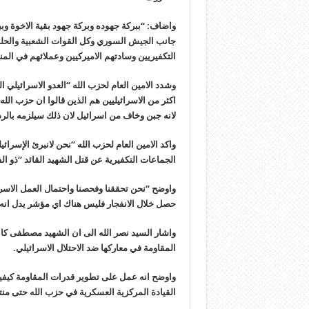
واضاف: “ببركة جهوده وبركة جهود بقية الاخوة وب
جانب الجيش السوري وكل القوات الشعبية والحلف
التكفيريين وسادتهم الاميركيين وعملائهم في الم
وشدد الامين العام لحزب الله “العدو الاسرائيلي ا
اكثر من الاسرائيليين هم الذين قالوا ان حزب الل
لانه جبن وخاف من اسرائيل لان ذلك سيلزمه بالر
واكد الامين العام لحزب الله “نحن لانبرئ الإسرا
الجماعات التكفيرية عن قتل الشهيد القائد “ذو الف
واوضح “نحن تحققنا وفحصنا واحتمال العمل الاسرائ
حصل خلال الانفجار فليس هناك اي مؤشر يدل انه 
واشار السيد نصر الله الى ان الشهيد مصطفى كا
المقاومة في معاركها ضد الاحتلال الاسرائيلي.
القيادة المركزية العسكرية في حزب الله حتى منتصف عام 1996 عمل خلاله على تطوير العمل ا