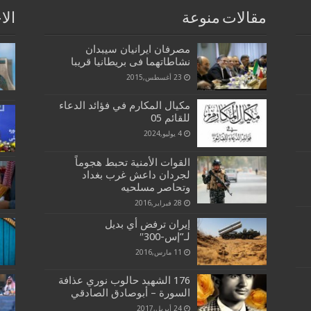
مقالات منوعة
الا
مصرفان ایرانیان سیبدان
نشاطاتهما فی بریطانیا قریبا
23 أغسطس,2015
مكيال المكارم في فؤائد الدعاء
للقائم 05
4 يوليو,2024
القوات الأمنية تحبط هجوماً
لجردان داعش غرب بغداد
وتحاصر مسلحيه
28 فبراير,2016
إيران ترفض أي بديل
لـ”إس-300″
11 مارس,2016
176 الشهيد حالوب نوري عذافة
السورة – أبوصادق الصادقي
24 أبريل,2017