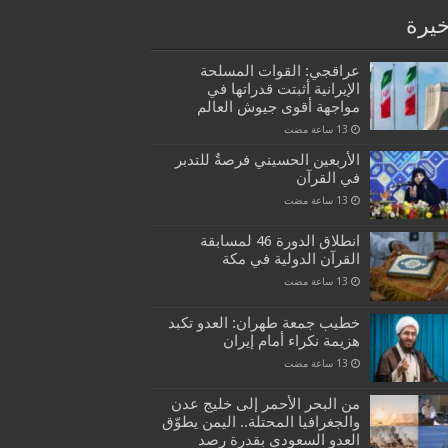
خيرة
عراقجي: القوات المسلحة
الإيرانية أثبتت قدراتها في
مواجهة أقوى جيوش العالم
الأربعين الحسيني فرصةٌ للتدبر
في القرآن
انطلاق الدورة 46 لمسابقة
القرآن الدولية في مكة
خطيب جمعة طهران: العدو تكبد
هزيمة نكراء أمام إيران
من البحر الأحمر إلى خليج عدن
والجغرافيا المحتلة.. اليمن يطوّق
العدو السعودي بقدرة رصد