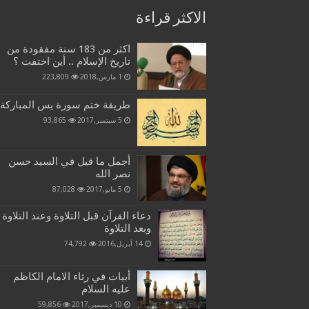
الاكثر قراءة
اكثر من 183 سنة مفقودة من
تاريخ الإسلام .. أين اختفت ؟
1 مارس,2018
223,809
طريقة ختم سورة يس المباركة
5 سبتمبر,2017
93,865
أجمل ما قيل في السيد حسن
نصر الله
5 مايو,2017
87,028
دعاء القرآن قبل التلاوة وعند التلاوة
وبعد التلاوة
14 أبريل,2016
74,792
أبيات في رثاء الامام الكاظم
عليه السلام
10 ديسمبر,2017
59,856