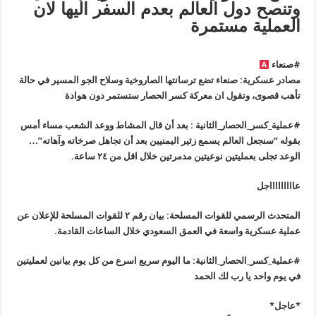
وتنصح دول العالم بعدم السفر اليها لان
العملية مستمرة
#صنعاء
مصادر عسكرية: صنعاء تضع ترسانتها الصاروخية وسلاح الجو المسير في حالة
تأهب قصوى، وتقول ان معركة كسر الحصار ستستمر دون هوادة
#عملية_كسر_الحصار_الثانية : بعد أن قال المشاط ووعد الشعب مساء أمس
بقوله “سنجعل العالم يسمع زئير اليمنيين بعد أن تجاهل صرخاته وآهاته”…
الوعد تجلى بعمليتين نوعيتين مدمرتين خلال اقل من ٢٤ ساعة.
عاااااااااجل
المتحدث الرسمي للقوات المسلحة: بيان رقم ٢ للقوات المسلحة للإعلان عن
عملية عسكرية واسعة في العمق السعودي خلال الساعات القادمة.
#عملية_كسر_الحصار_الثانية
‬‏: ما اليوم سريع اسرع من كل يوم بيانين لعمليتين
في يوم واحد يا رب لك الحمد
*عاجل*