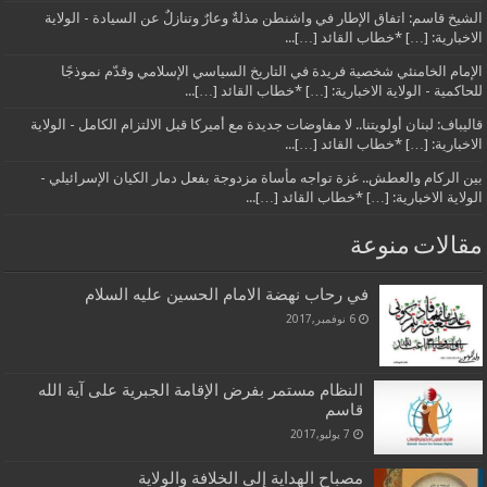
الشيخ قاسم: اتفاق الإطار في واشنطن مذلةٌ وعارٌ وتنازلٌ عن السيادة - الولاية
الاخبارية: […] *خطاب القائد […]...
الإمام الخامنئي شخصية فريدة في التاريخ السياسي الإسلامي وقدّم نموذجًا
للحاكمية - الولاية الاخبارية: […] *خطاب القائد […]...
قاليباف: لبنان أولويتنا.. لا مفاوضات جديدة مع أميركا قبل الالتزام الكامل - الولاية
الاخبارية: […] *خطاب القائد […]...
بين الركام والعطش.. غزة تواجه مأساة مزدوجة بفعل دمار الكيان الإسرائيلي -
الولاية الاخبارية: […] *خطاب القائد […]...
مقالات منوعة
في رحاب نهضة الامام الحسين عليه السلام
6 نوفمبر,2017
النظام مستمر بفرض الإقامة الجبرية على آية الله
قاسم
7 يوليو,2017
مصباح الهداية إلى الخلافة والولاية