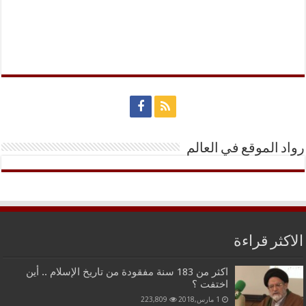
رواد الموقع في العالم
الاكثر قراءة
اكثر من 183 سنة مفقودة من تاريخ الإسلام .. أين
اختفت ؟
1 مارس,2018
223,809