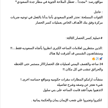
مواقع رصد: *مجدداً .. تعطل الملاحة الجوية في مطار جدة السعودي*
: ‏عاجل
القوات المسلحة: نحذر العدو السعودي بأننا بدأنا بالفعل في توجيه ضربات
مركزة وفق بنك الأهداف الخاص بعمليات كسر الحصار
:الذين منتظرين لعلامات الساعه الكبرى انظروا بأتجاه السعوديه فقط…!!
وستشاهدون الشمس قد أشرقت ليلا هناك
24 ساعه والقصف اليمني لعمليات فك الحصاراااار مستمر حتى اللحظه
والحرائق تنشب في كل مكان.!!
منشآت ارامكو المطارات مقرات حكوميه ومواقع حساسه اخرى.!
شيء نعجز عن وصفه وشرح تفاصيله
لاتذهبوا بعيداً فقد قامت الساعه على بني سلول
اتكبروا وتجبروا علي شعب الإيمان يمان والحكمة يمانية .