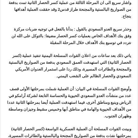
واشار سريع الى ان ‏المرحلة الثالثة من عملية كسر الحصار الثانية تمت بدفعة
من الصواريخ البالستية والمجنحة طراز قدس2 وقد حققت العملية أهدافها
بنجاح.
وحذر سريع العدو السعودي بالقول : بدأنا بالفعل في توجيه ضربات مركزة
وفق بنك الأهداف الخاص بعمليات كسر الحصار‏‎ مضيفا: بالتوكل على الله لن
نتردد في توسيع بنك الأهداف خلال المرحلة المقبلة
ياتي ذلك بعد ساعات من اعلان القوات المسلحة اليمنية تنفيذ عملية (كسر
الحصار الثانية) التي استهدفت العمق السعودي بدفعة من الصواريخ البالستية
والمجنحة والطائرات المسيرة، وذلك ردا على استمرار العدوان الأمريكي
السعودي والحصار الظالم على الشعب اليمني.
وأوضح القوات المسلحة في البيان: أن العملية شملت بمرحلتها الأولى قصف
عدد من منشآت العدو السعودي الحيوية والحساسة التابعة لشركة أرامكو في
الرياض وينبع ومناطق أخرى، فيما استهدفت العملية أيضا بمرحلتها الثانية عددا
من الأهداف الحيوية والهامة في مناطق أبها وخميس مشيط وجيزان وصامطة
وظهران الجنوب.
وبينت القوات المسلحة أن العملية العسكرية الواسعة (كسر الحصار الثانية)
بمرحلتيها نفذت بدفعة من الصواريخ المجنحة والبالستية والطائرات المسيرة،