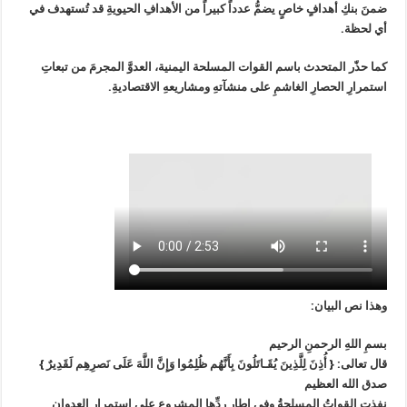
ضمنَ بنكِ أهدافٍ خاصٍ يضمُّ عدداً كبيراً من الأهدافِ الحيويةِ قد تُستهدف في
أي لحظة.
كما حذّر المتحدث باسم القوات المسلحة اليمنية، العدوَّ المجرمَ من تبعاتِ
استمرارِ الحصارِ الغاشمِ على منشآتهِ ومشاريعهِ الاقتصاديةِ.
وهذا نص البيان:
بسمِ اللهِ الرحمنِ الرحيم
قال تعالى: { أُذِنَ لِلَّذِينَ يُقَـاتَلُونَ بِأَنَّهُم ظُلِمُوا وَإِنَّ اللَّهَ عَلَى نَصرِهِم لَقَدِيرٌ }
صدق الله العظيم
نفذتِ القواتُ المسلحةُ وفي إطارِ ردِّها المشروعِ على استمرارِ العدوانِ