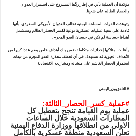
مؤكدة أن العملية تأتي في إطار ردِّها المشروع على استمرار العدوان
والحصار الظالم على شعبِنا.
وتوعدت القوات المسلحة اليمنية تحالف العدوان الأمريكي السعودي، بأنها
قادمة على تنفيذ عمليات عسكرية نوعية لكسر الحصار الظالم وستشمل
أهدافا حساسة لم تكن في حسبان العدو المجرم.
وأعلنت امتلاكها إحداثيات متكاملة ضمن بنك أهداف خاص يضم عددا كبيرا من
الأهداف الحيوية قد تستهدف في أي لحظة، محذرة العدو المجرم من تبعات
استمرار الحصار الغاشم على منشآته ومشاريعه الاقتصادية
#التلفزيون_اليمني
#عملية_كسر_الحصار_الثالثة:
عملية يوم القيامة تنجح بتعطيل كل
المطارات السعودية خلال الساعات
الاولى من انطلاقها ووزارة الدفاع اليمنية
تعلن السعودية منطقة عسكرية بالكامل