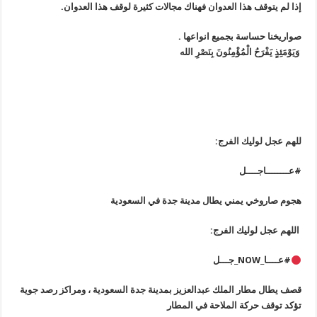
إذا لم يتوقف هذا العدوان فهناك مجالات كثيرة لوقف هذا العدوان.
صواريخنا حساسة بجميع انواعها .
وَيَوْمَئِذٍ يَفْرَحُ الْمُؤْمِنُونَ بِنَصْرِ الله
للهم عجل لوليك الفرج:
#عــــــــاجــــل
هجوم صاروخي يمني يطال مدينة جدة في السعودية
اللهم عجل لوليك الفرج:
#عــــا_NOW_جـــل
قصف يطال مطار الملك عبدالعزيز بمدينة جدة السعودية ، ومراكز رصد جوية
تؤكد توقف حركة الملاحة في المطار