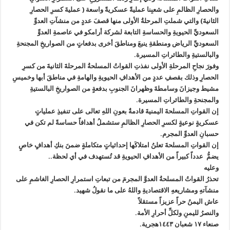
والحصارِ الظالمِ على شعبِنا عمليةً عسكريةً واسعة ( عمليةَ كسرِ الحصارِ
الثانيةَ) والتي شملتِ المرحلةُ الأولى منها قصفَ عددٍ من منشآتِ العدوِّ
السعوديِّ الحيويةِ والحساسةِ التابعة لشركة أرامكو في عاصمةِ العدوِّ
السعوديِّ الرياض ومنطقةِ ينبعَ ومناطقَ أخرى بدفعاتٍ من الصواريخِ المجنحةِ
والبالستيةِ والطائراتِ المسيرة.
وفورَ نجاحِ المرحلةِ الأولى نفذتِ القواتُ المسلحةُ المرحلةَ الثانيةَ من كسرِ
الحصارِ وذلك بقصفِ عددٍ من الأهدافِ الحيويةِ والهامةِ في مناطقَ أبها وخميسِ
مشيط وجيزانَ وسامطةَ وظهرانَ الجنوبِ بدفعةٍ من الصواريخِ البالستيةِ
والمجنحةِ والطائراتِ المسيرة.
إن القواتِ المسلحةَ اليمنيةَ قادمةٌ بعونِ اللهِ تعالى على تنفيذِ عملياتٍ
عسكريةٍ نوعيةٍ لكسرِ الحصارِ الظالمِ ستشملُ أهدافاً حساسةً لم تكن في
حسبانِ العدوِّ المجرم.
إن القواتِ المسلحةَ تعلنُ امتلاكَها إحداثياتٍ متكاملةٍ ضمنَ بنكِ أهدافٍ خاصٍ
يضمُّ عدداً كبيراً من الأهدافِ الحيويةِ قد تُستهدف في أي لحظة..
وعليه
تحذرُ القواتُ المسلحةُ العدوَّ المجرمَ من تبعاتِ استمرارِ الحصارِ الغاشمِ على
منشآتهِ ومشاريعهِ الاقتصاديةِ واللهُ على ما نقولُ شهيد.
عاش اليمنُ حراً عزيزاً مستقلاً
والنصرُ لليمنِ ولكلِّ أحرارِ الأمة.
صنعاء ١٧ شعبان ١٤٤٣هجرية.