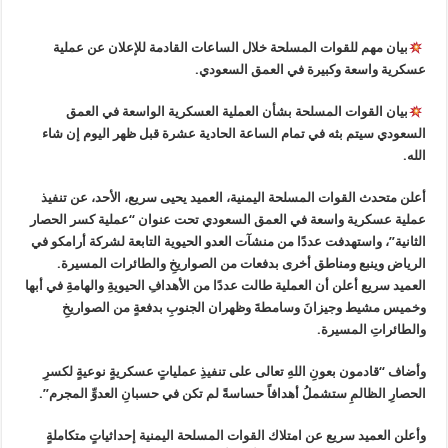
بيان مهم للقوات المسلحة خلال الساعات القادمة للإعلان عن عملية
عسكرية واسعة وكبيرة في العمق السعودي.
بيان القوات المسلحة بشأن العملية العسكرية الواسعة في العمق
السعودي سيتم بثه في تمام الساعة الحادية عشرة قبل ظهر اليوم إن شاء
الله.
أعلن متحدث القوات المسلحة اليمنية، العميد يحيى سريع، الأحد، عن تنفيذ
عملية عسكرية واسعة في العمق السعودي تحت عنوان “عملية كسر الحصار
الثانية”، واستهدفت عددًا من منشآت العدو الحيوية التابعة لشركة أرامكو في
الرياض وينبع ومناطق أخرى بدفعات من الصواريخِ والطائرات المسيرة.
العميد سريع أعلن أن العملية طالت عددًا من الأهدافِ الحيويةِ والهامةِ في أبها
وخميس مشيط وجيزانَ وسامطةَ وظهران الجنوبِ بدفعةٍ من الصواريخِ
والطائراتِ المسيرة.
وأضاف “قادمون بعونِ اللهِ تعالى على تنفيذِ عملياتٍ عسكريةٍ نوعيةٍ لكسرِ
الحصارِ الظالمِ ستشملُ أهدافاً حساسةً لم تكن في حسبانِ العدوِّ المجرم”.
وأعلن العميد سريع عن امتلاك القوات المسلحة اليمنية إحداثياتٍ متكاملةٍ