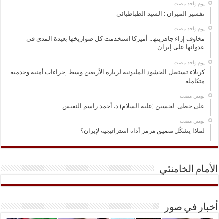
‏يوم واحد مضت
تفسير الميزان : السيد الطباطبائي
‏يوم واحد مضت
مخاوف إزاء جاهزيتها.. أميركا استخدمت كل صواريخها بعيدة المدى في
عدوانها على إيران
‏يوم واحد مضت
كربلاء تستقبل الحشود المليونية لزيارة الأربعين وسط إجراءات أمنية وخدمية
متكاملة
‏يومين مضت
على خطى الحسين (عليه السلام) د. أحمد راسم النفيس
‏يومين مضت
لماذا يشكّل مضيق هرمز أداة استراتيجية لإيران؟
الأمام الخامنئي
أخبار في صور