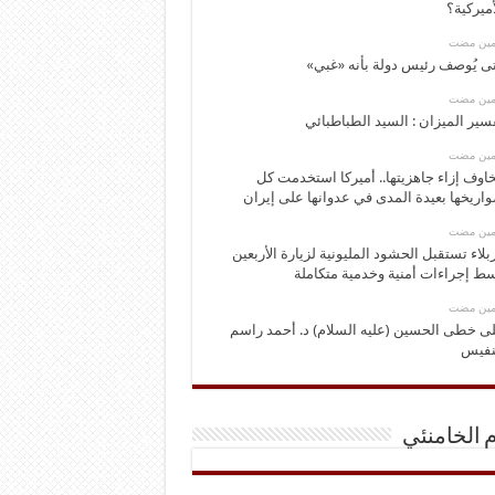
أميركية؟
ومين مضت
ى يُوصف رئيس دولة بأنه «غبي»
ومين مضت
سير الميزان : السيد الطباطبائي
ومين مضت
اوف إزاء جاهزيتها.. أميركا استخدمت كل
اريخها بعيدة المدى في عدوانها على إيران
ومين مضت
بلاء تستقبل الحشود المليونية لزيارة الأربعين
ط إجراءات أمنية وخدمية متكاملة
ومين مضت
ى خطى الحسين (عليه السلام) د. أحمد راسم
نفيس
م الخامنئي