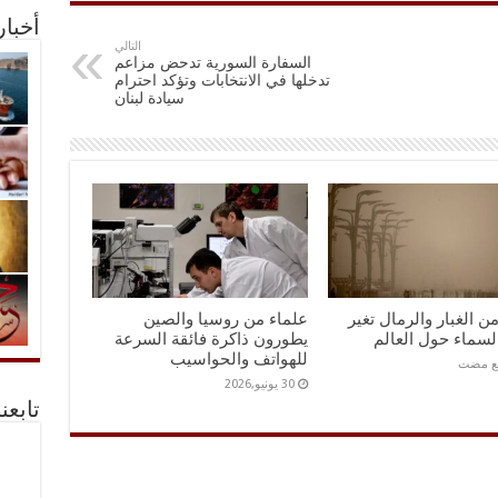
أخبا
التالي
السفارة السورية تدحض مزاعم
تدخلها في الانتخابات وتؤكد احترام
سيادة لبنان
ن الغبار والرمال تغير
علماء من روسيا والصين
لسماء حول العالم
يطورون ذاكرة فائقة السرعة
للهواتف والحواسيب
30 يونيو,2026
تابعن