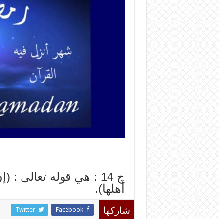
ﺝ 14 : ﻫﻲ ﻗﻮﻟﻪ ﺗﻌﺎﻟﻰ : 
ﺃﻫﻠﻬﺎ).
Twitter
Facebook
شاركها