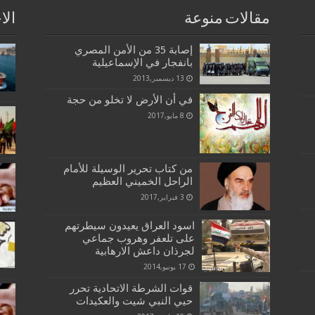
مقالات منوعة
الا
إصابة 35 من الأمن المصري
بانفجار في الإسماعيلية
13 ديسمبر,2013
في أن الأرض لا تخلو من حجة
8 مايو,2017
من كتاب تحرير الوسيلة للأمام
الراحل الخميني العظيم
3 فبراير,2017
اسود العراق يعيدون سيطرتهم
على تلعفر وهروب جماعي
لجرذان داعش الارهابية
17 يونيو,2014
قوات الشرطة الاتحادية تحرر
حيي النبي شيت والعكيدات