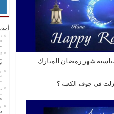
أحدث
ال
مض
ما
بمناسبة شهر رمضان المبارك
اه
‏ي
عل
مح
‏ي
ما
تص
‏ي
هل