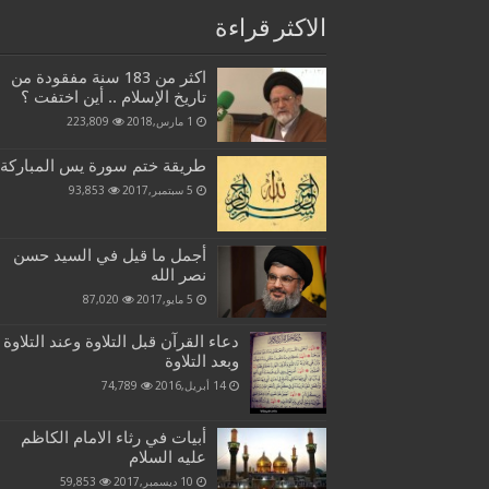
الاكثر قراءة
اكثر من 183 سنة مفقودة من
تاريخ الإسلام .. أين اختفت ؟
1 مارس,2018
223,809
طريقة ختم سورة يس المباركة
5 سبتمبر,2017
93,853
أجمل ما قيل في السيد حسن
نصر الله
5 مايو,2017
87,020
دعاء القرآن قبل التلاوة وعند التلاوة
وبعد التلاوة
14 أبريل,2016
74,789
أبيات في رثاء الامام الكاظم
عليه السلام
10 ديسمبر,2017
59,853