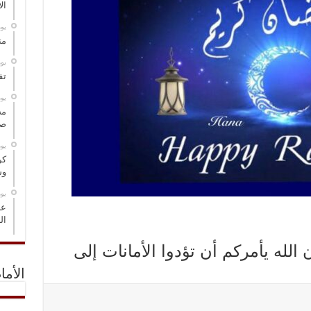
ال
‏ي
مت
‏ي
تف
‏ي
مخ
صو
‏ي
كر
وس
‏ي
عل
ال
(ﺇﻥ ﺍﻟﻠﻪ ﻳﺄﻣﺮﻛﻢ ﺃﻥ ﺗﺆﺩﻭﺍ ﺍﻷﻣﺎﻧﺎﺕ ﺇﻟﻰ
الأما