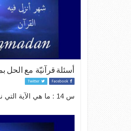
أسئلة قرآنيّة مع الحل 
Twitter
Facebook
ﺱ 14 : ﻣﺎ ﻫﻲ ﺍﻵﻳﺔ ﺍﻟﺘﻲ ﻧﺰﻟﺖ ﻓﻲ ﺟﻮﻑ ﺍﻟﻜﻌﺒﺔ ؟