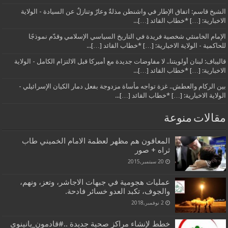
الشيخ قاسم: اتفاق الإطار في واشنطن مذلةٌ وعارٌ وتنازلٌ عن السيادة - الولاية
الاخبارية: […] *خطاب القائد […]...
الإمام الخامنئي شخصية فريدة في التاريخ السياسي الإسلامي وقدّم نموذجًا
للحاكمية - الولاية الاخبارية: […] *خطاب القائد […]...
قاليباف: لبنان أولويتنا.. لا مفاوضات جديدة مع أميركا قبل الالتزام الكامل - الولاية
الاخبارية: […] *خطاب القائد […]...
بين الركام والعطش.. غزة تواجه مأساة مزدوجة بفعل دمار الكيان الإسرائيلي -
الولاية الاخبارية: […] *خطاب القائد […]...
مقالات منوعة
المعاقون هم مظهر لعظمة الامام الخميني طاب
ثراه + صور
20 سبتمبر,2015
عمليات هجومية في جبهات الاجاشر، وتعز، ونهم،
والجوف، تكبد العدو خسائر فادحة.
2 نوفمبر,2018
خطط لإنشاء مراكز صحية جديدة ..#قادمون_يانينوى