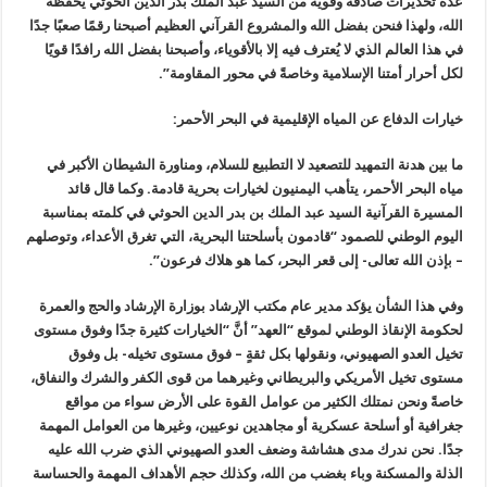
عدة تحذيرات صادقة وقوية من السيد عبد الملك بدر الدين الحوثي يحفظه
الله، ولهذا فنحن بفضل الله والمشروع القرآني العظيم أصبحنا رقمًا صعبًا جدًا
في هذا العالم الذي لا يُعترف فيه إلا بالأقوياء، وأصبحنا بفضل الله رافدًا قويًا
لكل أحرار أمتنا الإسلامية وخاصةً في محور المقاومة”.
خيارات الدفاع عن المياه الإقليمية في البحر الأحمر:
ما بين هدنة التمهيد للتصعيد لا التطبيع للسلام، ومناورة الشيطان الأكبر في
مياه البحر الأحمر، يتأهب اليمنيون لخيارات بحرية قادمة. وكما قال قائد
المسيرة القرآنية السيد عبد الملك بن بدر الدين الحوثي في كلمته بمناسبة
اليوم الوطني للصمود “قادمون بأسلحتنا البحرية، التي تغرق الأعداء، وتوصلهم
– بإذن الله تعالى- إلى قعر البحر، كما هو هلاك فرعون”.
وفي هذا الشأن يؤكد مدير عام مكتب الإرشاد بوزارة الإرشاد والحج والعمرة
لحكومة الإنقاذ الوطني لموقع “العهد” أنَّ “الخيارات كثيرة جدًا وفوق مستوى
تخيل العدو الصهيوني، ونقولها بكل ثقةٍ – فوق مستوى تخيله- بل وفوق
مستوى تخيل الأمريكي والبريطاني وغيرهما من قوى الكفر والشرك والنفاق،
خاصةً ونحن نمتلك الكثير من عوامل القوة على الأرض سواء من مواقع
جغرافية أو أسلحة عسكرية أو مجاهدين نوعيين، وغيرها من العوامل المهمة
جدًا. نحن ندرك مدى هشاشة وضعف العدو الصهيوني الذي ضرب الله عليه
الذلة والمسكنة وباء بغضب من الله، وكذلك حجم الأهداف المهمة والحساسة