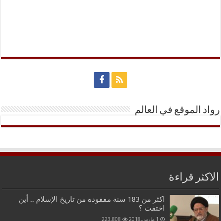
رواد الموقع في العالم
الاكثر قراءة
اكثر من 183 سنة مفقودة من تاريخ الإسلام .. أين
اختفت ؟
1 مارس,2018
223,808