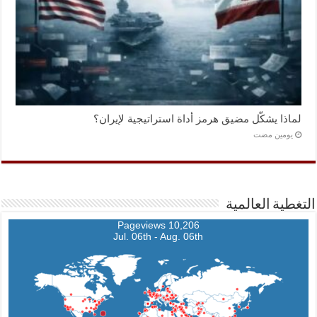
لماذا يشكّل مضيق هرمز أداة استراتيجية لإيران؟
‏يومين مضت
التغطية العالمية
10,206 Pageviews
Jul. 06th - Aug. 06th