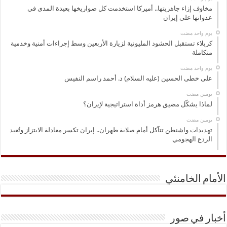
مخاوف إزاء جاهزيتها.. أميركا استخدمت كل صواريخها بعيدة المدى في
عدوانها على إيران
‏يوم واحد مضت
كربلاء تستقبل الحشود المليونية لزيارة الأربعين وسط إجراءات أمنية وخدمية
متكاملة
‏يوم واحد مضت
على خطى الحسين (عليه السلام) د. أحمد راسم النفيس
‏يومين مضت
لماذا يشكّل مضيق هرمز أداة استراتيجية لإيران؟
‏يومين مضت
تهديدات واشنطن تتآكل أمام صلابة طهران.. إيران تكسر معادلة الابتزاز وتُعيد
الردع الهجومي
الأمام الخامنئي
أخبار في صور