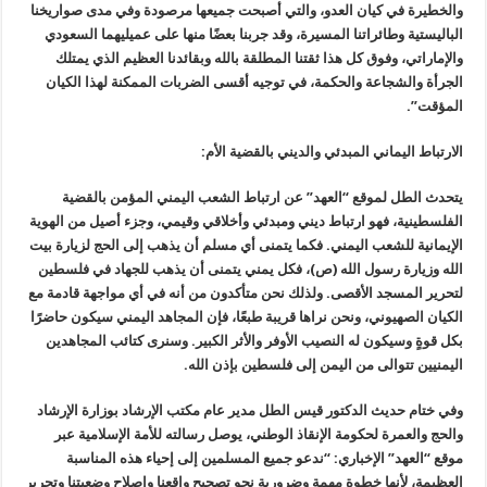
والخطيرة في كيان العدو، والتي أصبحت جميعها مرصودة وفي مدى صواريخنا
الباليستية وطائراتنا المسيرة، وقد جربنا بعضًا منها على عميليهما السعودي
والإماراتي، وفوق كل هذا ثقتنا المطلقة بالله وبقائدنا العظيم الذي يمتلك
الجرأة والشجاعة والحكمة، في توجيه أقسى الضربات الممكنة لهذا الكيان
المؤقت”.
الارتباط اليماني المبدئي والديني بالقضية الأم:
يتحدث الطل لموقع “العهد” عن ارتباط الشعب اليمني المؤمن بالقضية
الفلسطينية، فهو ارتباط ديني ومبدئي وأخلاقي وقيمي، وجزء أصيل من الهوية
الإيمانية للشعب اليمني. فكما يتمنى أي مسلم أن يذهب إلى الحج لزيارة بيت
الله وزيارة رسول الله (ص)، فكل يمني يتمنى أن يذهب للجهاد في فلسطين
لتحرير المسجد الأقصى. ولذلك نحن متأكدون من أنه في أي مواجهة قادمة مع
الكيان الصهيوني، ونحن نراها قريبة طبعًا، فإن المجاهد اليمني سيكون حاضرًا
بكل قوةٍ وسيكون له النصيب الأوفر والأثر الكبير. وسنرى كتائب المجاهدين
اليمنيين تتوالى من اليمن إلى فلسطين بإذن الله.
وفي ختام حديث الدكتور قيس الطل مدير عام مكتب الإرشاد بوزارة الإرشاد
والحج والعمرة لحكومة الإنقاذ الوطني، يوصل رسالته للأمة الإسلامية عبر
موقع “العهد” الإخباري: “ندعو جميع المسلمين إلى إحياء هذه المناسبة
العظيمة، لأنها خطوة مهمة وضرورية نحو تصحيح واقعنا وإصلاح وضعيتنا وتحرير