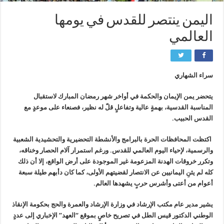
اليمن ينتصر للقدس في يومها
العالمي
سراء الشهاري
يتحضر يمن الإيمان والحكمة في أواخر شهر رمضان المبارك لاستقبال
المناسبة القدسية، بهمةٍ عالية وتفاعلٍ قلّ له نظير، فصنعاء على موعدٍ مع
القدس الحبيب.
اكتظت المحافظات الحرة بالبرامج والأنشطة التحضيرية والتحشيدية الشعبية
والرسمية، لإحياء اليوم العالمي للقدس. ورغم استمرار آلام الحصار وخناقه،
وتكرر خروقات الهدنة المزعومة غير الموجودة على أرض الواقع، إلا أن ذلك
كله لم يثنِ اليمانيين عن الانتصار لقضيتهم الأولى، كما كان دأبهم طيلة سبعة
أعوام من أعتى وأشرس حربٍ يشهدها العالم.
يشير مدير عام مكتب الإرشاد في وزارة الإرشاد والعمرة والحج بحكومة الإنقاذ
الوطني الدكتور قيس الطل في تصريح خاصٍ بموقع “العهد” الإخباري إلى عددٍ