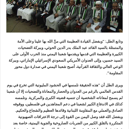
وتابع الطل: “وبفضل القيادة العظيمة التي منَّ الله بها علينا وعلى الأمة
والمتمثلة بالسيد القائد عبد الملك بدر الدين الحوثي، وببركة التضحيات
الكبيرة والعظيمة التي قدمها ويقدمها شعبنا اليمني منذ الحرب الأولى على
السيد حسين، وإلى العدوان الأمريكي السعودي الإسرائيلي الإماراتي، وببركة
الوعي العالي والثقافة القرآنية، أصبح شعبنا اليمني في صدارة دول محور
المقاومة”.
ويرى الطل أن “هذه الحقيقة نلمسها في الحشود المليونية التي تخرج في يوم
القدس العالمي بالرغم من العدوان والحصار والمعاناة والتضحيات إلا أن شعبنا
لم يسمح لمعاناته الشخصية أن تنسيه قضيته الكبرى والمركزية. ونلمسه
كذلك في الاندفاع الكبير لشعبنا في دعم المجاهدين في فلسطين، ووقوفه
الصادق والعملي مع المقاومة اللبنانية وقائدها العظيم والشجاع والحكيم.
وبفضل الله فقد وصل اليمن من القوة إلى درجة الاعترافات الصهيونية
المتكررة بالقلق الكبير من الضربات الصاروخية والجوية اليمنية، خاصة بعد