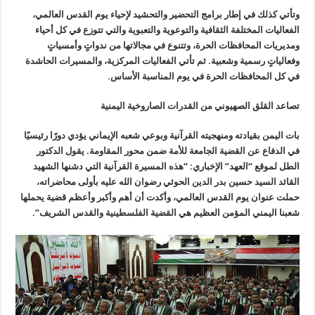
وتأتي كذلك في إطار برامج التحضير والتحشيد لإحياء يوم القدس العالمي،
الفعاليات المختلفة الثقافية والتوعوية والتعبوية والتي تتوزع في كل أحياء
ومديريات المحافظات الحرة، وتتنوع في مجالاتها من ندواتٍ وأمسياتٍ
وفعالياتٍ رسمية وشعبية. ثم تأتي الفعاليات المركزية، والمسيرات الحاشدة
في كل المحافظات الحرة في يوم المناسبة الأساس.
تصاعد القلق الصهيوني من القدرات الصاروخية اليمنية
بات اليمن بقيادته ومنهجيته القرآنية وبوعي شعبه الإيماني يؤدي دورًا رئيسيًا
في الدفاع عن القضية الجامعة للأمة ضمن محور المقاومة. يقول الدكتور
الطل لموقع “العهد” الإخباري: “هذه المسيرة القرآنية التي دشنها الشهيد
القائد السيد حسين بدر الدين الحوثي رضوان الله عليه بأولى محاضراته،
حملت عنوان يوم القدس العالمي، وأكدت أن أهم وأكبر وأعظم قضية يحملها
شعبنا اليمني المؤمن العظيم هي القضية الفلسطينية والقدس الشريف”.