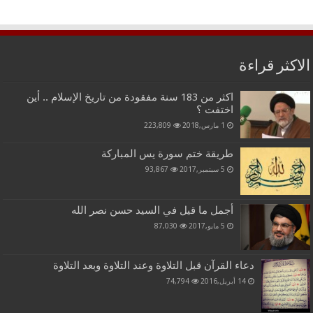
الاكثر قراءة
اكثر من 183 سنة مفقودة من تاريخ الإسلام .. أين
اختفت ؟
1 مارس,2018
223,809
طريقة ختم سورة يس المباركة
5 سبتمبر,2017
93,867
أجمل ما قيل في السيد حسن نصر الله
5 مايو,2017
87,030
دعاء القرآن قبل التلاوة وعند التلاوة وبعد التلاوة
14 أبريل,2016
74,794