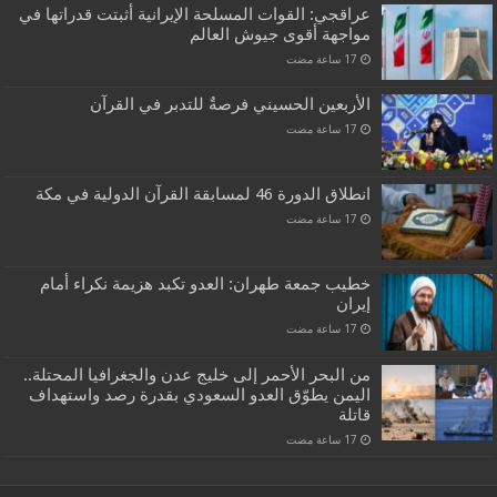
عراقجي: القوات المسلحة الإيرانية أثبتت قدراتها في
مواجهة أقوى جيوش العالم
الأربعين الحسيني فرصةٌ للتدبر في القرآن
انطلاق الدورة 46 لمسابقة القرآن الدولية في مكة
خطيب جمعة طهران: العدو تكبد هزيمة نكراء أمام
إيران
من البحر الأحمر إلى خليج عدن والجغرافيا المحتلة..
اليمن يطوّق العدو السعودي بقدرة رصد واستهداف
قاتلة