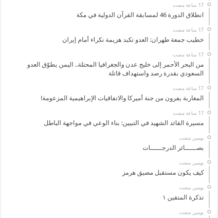
انطلاق الدورة 46 لمسابقة القرآن الدولية في مكة
خطيب جمعة طهران: العدو تكبد هزيمة نكراء أمام إيران
من البحر الأحمر إلى خليج عدن والجغرافيا المحتلة.. اليمن يطوّق العدو
السعودي بقدرة رصد واستهداف قاتلة
المغاربة يفرون من جنة أميركا والاتفاقيات الإبراهيمية المزعومة!
مسيرة القائد الشهيد في التبيين: بناء الوعي في مواجهة الباطل
‏يومين مضت
بصــــــائر الدرجــــــات
‏يومين مضت
كيف يكون مستقبل مضيق هرمز
‏يومين مضت
تذكرة المتقين ١
‏يومين مضت