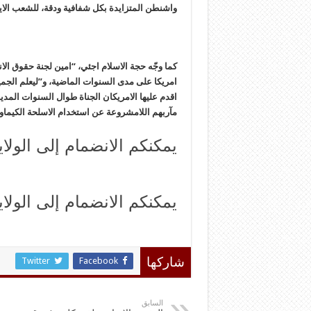
واشنطن المتزايدة بكل شفافية ودقة، للشعب الاير
كما وجّه حجة الاسلام اجئي، “امين لجنة حقوق الا
امريكا على مدى السنوات الماضية، و”ليعلم الجميع
اقدم عليها الامريكان الجناة طوال السنوات الم
مآربهم اللامشروعة عن استخدام الاسلحة الكيماوية 
يمكنكم الانضمام إلى الولاي
يمكنكم الانضمام إلى الولاي
Twitter
Facebook
شاركها
السابق