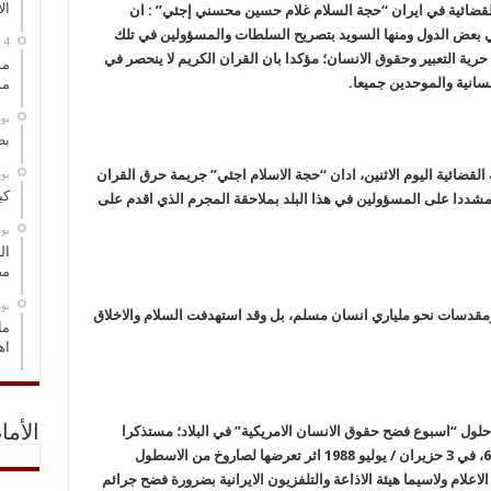
ال
 القضائية في ايران “حجة السلام غلام حسين محسني إجئي” : ان
ي بعض الدول ومنها السويد بتصريح السلطات والمسؤولين في تلك
رية التعبير وحقوق الانسان؛ مؤكدا بان القران الكريم لا ينحصر في
مس
سانية والموحدين جميعا.
مو
‏ي
بص
‏ي
قضائية اليوم الاثنين، ادان “حجة الاسلام اجئي” جريمة حرق القران
كي
 مشددا على المسؤولين في هذا البلد بملاحقة المجرم الذي اقدم على
‏ي
ال
مض
‏ي
ومقدسات نحو ملياري انسان مسلم، بل وقد استهدفت السلام والاخلاق
ما
اه
الأما
حلول “اسبوع فضح حقوق الانسان الامريكية” في البلاد؛ مستذكرا
واقعة استهداف طائرة الركاب الايرانية – رحلة 655، في 3 حزيران / يوليو 1988 اثر تعرضها لصاروخ من الاسطول
اعلام ولاسيما هيئة الاذاعة والتلفزيون الايرانية بضرورة فضح جرائم