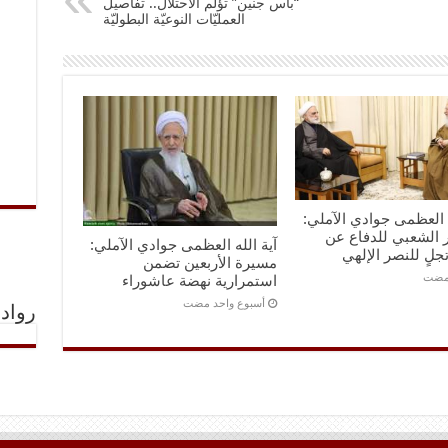
“بأس جنين” تؤلم الاحتلال.. تفاصيل
العمليّات النوعيّة البطوليّة
ه العظمى جوادي الآملي:
 الشعبي للدفاع عن
آية الله العظمى جوادي الآملي:
تجلٍ للنصر الإلهي
مسيرة الأربعين تضمن
استمرارية نهضة عاشوراء
‏أسبوع واحد مضت
رواد 