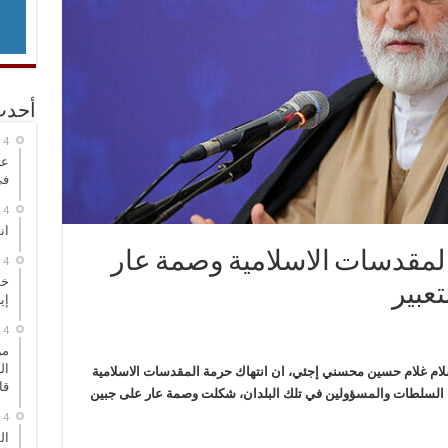
أحدث
عر
في
انطلاق
ك المقدسات الاسلامية وصمة عار
خط
تعبير
إي
من
ال
لام غلام حسين محسني إجئي، ان انتهاك حرمة المقدسات الاسلامية
قا
ح السلطات والمسؤولين في تلك البلدان، شكلت وصمة عار على جبين
ال