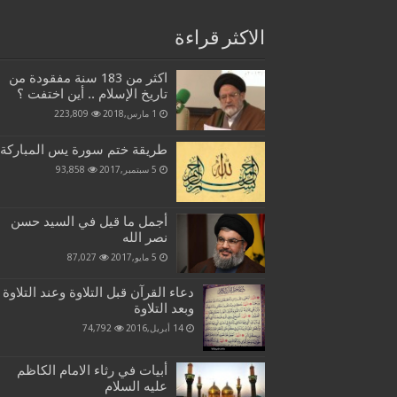
الاكثر قراءة
اكثر من 183 سنة مفقودة من
تاريخ الإسلام .. أين اختفت ؟
1 مارس,2018
223,809
طريقة ختم سورة يس المباركة
5 سبتمبر,2017
93,858
أجمل ما قيل في السيد حسن
نصر الله
5 مايو,2017
87,027
دعاء القرآن قبل التلاوة وعند التلاوة
وبعد التلاوة
14 أبريل,2016
74,792
أبيات في رثاء الامام الكاظم
عليه السلام