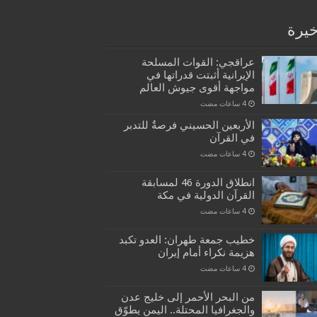
خيرة
عراقجي: القوات المسلحة
الإيرانية أثبتت قدراتها في
مواجهة أقوى جيوش العالم
الأربعين الحسيني فرصةٌ للتدبر
في القرآن
انطلاق الدورة 46 لمسابقة
القرآن الدولية في مكة
خطيب جمعة طهران: العدو تكبد
هزيمة نكراء أمام إيران
من البحر الأحمر إلى خليج عدن
والجغرافيا المحتلة.. اليمن يطوّق