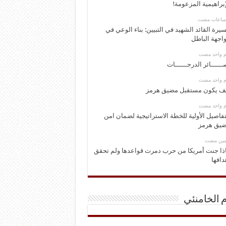
إبراهيمية المزعومة!
يرة القائد الشهيد في التبيين: بناء الوعي في
اجهة الباطل
وم واحد مضت
ــــــائر الدرجــــــات
وم واحد مضت
ف يكون مستقبل مضيق هرمز
وم واحد مضت
تفاصيل الأولية للخطة الاستراتيجية لضمان امن
يق هرمز
ومين مضت
ذا جنت أمريكا من حرب دمرت قواعدها ولم تحقق
دافها
م الخامنئي