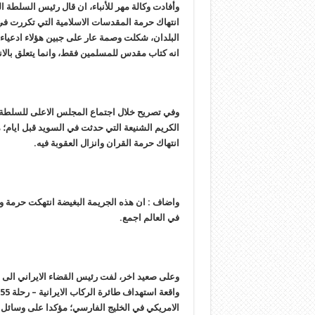
وأفادت وكالة مهر للأنباء، ان قال رئيس السلطة
انتهاك حرمة المقدسات الاسلامية التي تكررت ف
البلدان، شكلت وصمة عار على جبين هؤلاء ادعياء ح
انه كتاب مقدس للمسلمين فقط، وانما يتعلق بالان
وفي تصريح خلال اجتماع المجلس الاعلى للسلطة ال
الكريم الشنيعة التي حدثت في السويد قبل ايام؛
انتهاك حرمة القران وانزال العقوبة فيه.
واضاف : ان هذه الجريمة البغيضة انتهكت حرمة 
في العالم اجمع.
وعلى صعيد اخر، لفت رئيس القضاء الايراني الى 
الامريكي في الخليج الفارسي؛ مؤكدا على وسائل ال