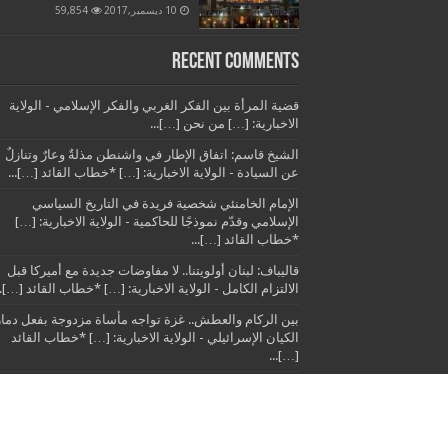
10 ديسمبر,2017
59,854
Recent Comments
قضية المرأة بين الفكر الغربي والفكر الإسلامي - الولاية
الاخبارية: […] من نحن […]...
الشيخ قاسم: اتفاق الإطار في واشنطن مذلةٌ وعارٌ وتنازلٌ
عن السيادة - الولاية الاخبارية: […] *خطاب القائد […]...
الإمام الخامنئي شخصية فريدة في التاريخ السياسي
الإسلامي وقدّم نموذجًا للحاكمية - الولاية الاخبارية: […]
*خطاب القائد […]...
قاليباف: لبنان أولويتنا.. لا مفاوضات جديدة مع أميركا قبل
الالتزام الكامل - الولاية الاخبارية: […] *خطاب القائد […]..
بين الركام والعطش.. غزة تواجه مأساة مزدوجة بفعل دمار
الكيان الإسرائيلي - الولاية الاخبارية: […] *خطاب القائد
[…]...
© الولاية الاخبارية 2014 - 2015