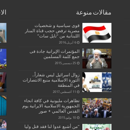
مقالات منوعة
الا
قوى سياسية و شخصيات
مصرية ترفض حجب قناة المنار
اللبنانیة من “نایل سات”
6 أبريل,2016
المؤتمرات الإیرانیة جادة فی
جمع کلمة المسلمین
25 ديسمبر,2015
زوال اسرائيل ليس شعاراً..
الثورة الاسلامية منبع الانتصارات
في المنطقة
11 أغسطس,2017
تظاهرات مليونية في كافة انحاء
الجمهورية الاسلامية الايرانية يوم
القدس العالمي + صور
10 يوليو,2015
“من أشبع عدوا لنا فقد قتل وليا