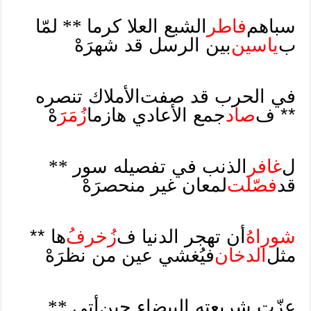
سباهم
فاطر
الشبع العلا كرما
**
لمّا
ب
ياسين
بين الرسل قد شهرَهْ
في الحرب قد صفت
الأملاك تنصره
** ف
صاد
جمع الأعادي هازما
زُمَرََ
هْ
ل
غافر
الذنب في تفصيله سور
**
قد
فصّلت
لمعان غير منحصرَهْ
شوراهُ
أن تهجر الدنيا ف
زُخرفُ
ها **
مثل
الدخان
فيُغشي عين من نظرَهْ
عزّت شريعته البيضاء حين
أتى
**