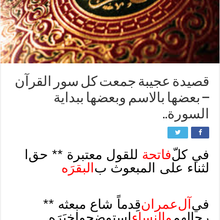
قصيدة عجيبة جمعت كل سور القرآن
– بعضها بالاسم وبعضها ببداية
السورة..
في كلّ
فاتحة
للقول معتبرة ** حق
ا
لثناء على المبعوث ب
البقرَه
في
آل
عمران
قِدماً شاع مبعثه **
رجالهم
والنساء
استوضحوا
خبَرَه