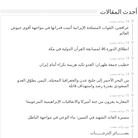
أحدث المقالات
عراقجي: القوات المسلحة الإيرانية أثبتت قدراتها في مواجهة أقوى جيوش
العالم
انطلاق الدورة 46 لمسابقة القرآن الدولية في مكة
خطيب جمعة طهران: العدو تكبد هزيمة نكراء أمام إيران
من البحر الأحمر إلى خليج عدن والجغرافيا المحتلة.. اليمن يطوّق العدو
السعودي بقدرة رصد واستهداف قاتلة
المغاربة يفرون من جنة أميركا والاتفاقيات الإبراهيمية المزعومة!
مسيرة القائد الشهيد في التبيين: بناء الوعي في مواجهة الباطل
‏يوم واحد مضت
بصــــــائر الدرجــــــات