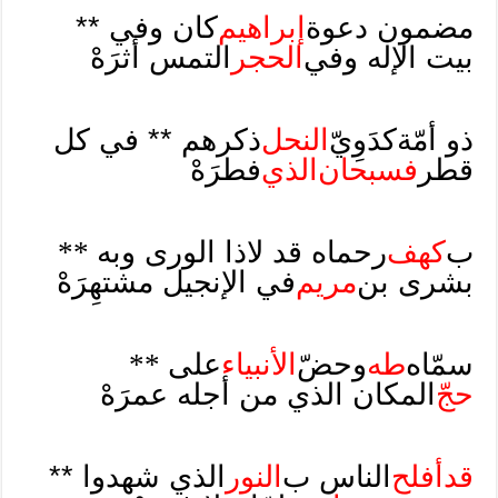
مضمون دعوة
إبراهيم
كان وفي **
بيت الإله وفي
الحجر
التمس أثرَهْ
ذو أمّة
كدَوِيّ
النحل
ذكرهم ** في كل
قطر
فسبحان
الذي
فطرَهْ
ب
كهف
رحماه قد لاذا الورى وبه
**
بشرى بن
مريم
في الإنجيل مشتهِرَهْ
سمّاه
طه
وحضّ
الأنبياء
على
**
حجّ
المكان الذي من أجله عمرَهْ
قد
أفلح
الناس ب
النور
الذي شهدوا **