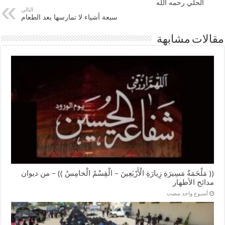
الحلي رحمه الله
التالي
سبعة أشياء لا تمارسها بعد الطعام
مقالات مشابهة
(( مَلْحَمَةُ مَسِيرَةِ زِيارَةِ الْأَرْبَعِينَ – الْقِسْمُ الْخامِسُ )) – من ديوان
مدائح الأطهار
‏أسبوع واحد مضت