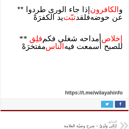
و
الكافرون
إذا جاء الورى طردوا **
عن حوضه
فلقد
تبّت
يد الكفرَهْ
إخلاص
أمداحه شغلي فكم
فلِق
**
للصبح أسمعت فيه
الناس
مفتخرَهْ
https://t.me/wilayahinfo
السابق
2إلى وَلَدِيْ – شرح وصيّة العلامة