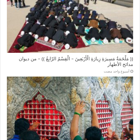
(( مَلْحَمَةُ مَسِيرَةِ زِيارَةِ الْأَرْبَعِينَ – الْقِسْمُ الرّابِعُ )) – من ديوان
مدائح الأطهار
‏أسبوع واحد مضت