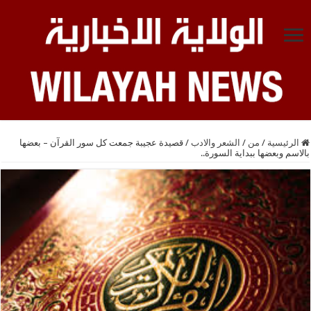
الرئيسية
/
من
/
الشعر والادب
/
قصيدة عجيبة جمعت كل سور القرآن – بعضها
بالاسم وبعضها ببداية السورة..