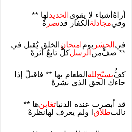
أراهُ
أشياء لا يقوى
الحديد
لها **
وفي
مجادلة
الكفار قد
نصر
هْ
في
الحشر
يوم
امتحان
الخلق يُقبل في
** صفٍّ
من
الرسل
كلٌّ تابعٌ أثرهْ
كفٌّ
يسبّح
لله
الطعام بها ** فاقبلْ إذا
جاءك الحق الذي نشرهْ
قد أبصرت عنده الدنيا
تغابن
ها **
نالت
طلاق
ا ولم يعرف لها
نظرهْ