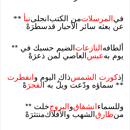
في
المرسلات
من الكتب
انجلى
نبأ
**
عن بعثه سائر الأحبار قد
سطرَهْ
ألطافه
النازعات
الضيم حسبك في **
يوم به
عبس
العاصي لمن ذعرَهْ
إذ
كورت الشمس
ذاك اليوم و
انفطرت
**
سماؤه ودّعت ويلٌ به ا
لفجرَ
هْ
وللسماء
انشقاق
و
البروج
خلت **
من
طارق
الشهب والأفلاك
منتثرَهْ