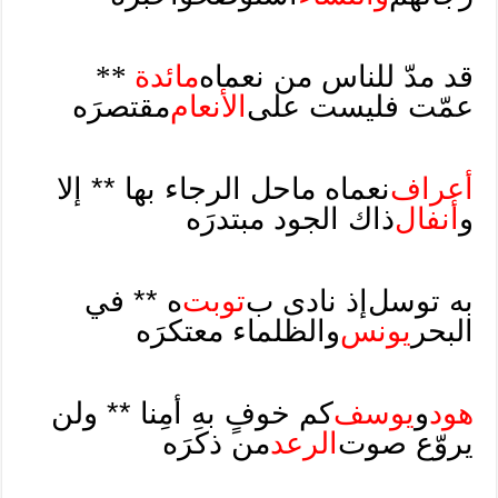
قد مدّ للناس من نعماه
مائدة
**
عمّت فليست على
الأنعام
مقتصرَه
أعراف
نعماه ما
حل الرجاء بها ** إلا
و
أنفال
ذاك الجود مبتدرَه
به توسل
إذ نادى ب
توبت
ه ** في
البحر
يونس
والظلماء معتكرَه
هود
و
يوسف
كم خوفٍ به أمِنا ** ولن
يروّع صوت
الرعد
من ذكَرَه