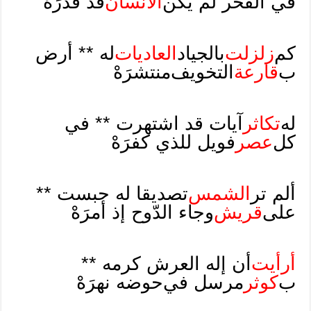
في الفخر لم يكن
الانسان
قد قدرَهْ
كم
زلزلت
بالجياد
العاديات
له ** أرض
ب
قارعة
التخويف
منتشرَهْ
له
تكاثر
آيات قد اشتهرت ** في
كل
عصر
فويل للذي كفرَهْ
ألم تر
الشمس
تصديقا له حبست **
على
قريش
وجاء الدّوح إذ أمرَهْ
أرأيت
أن إله العرش كرمه **
ب
كوثر
مرسل في
حوضه نهرَهْ