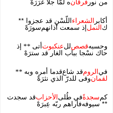
من نور
فرقان
ه لمّا جلا غرَرَهْ
أكابر
الشعراء
اللّسْنِ قد عجزوا **
ك
النمل
إذ سمعت آذانهم
سورَهْ
وحسبه
قصص
لل
عنكبوت
أتى
**
إذ
حاك نسْجا بباب الغار قد سترَهْ
في
الروم
قد شاع
قدما أمره وبه
**
لقمان
وفى للدرّ الذي نثرَهْ
كم
سجدةً
في طُلى
الأحزاب
قد سجدت
** سيوفه
فأراهم ربّه عِبرَهْ