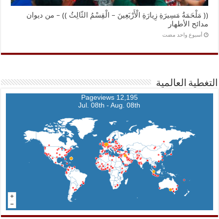
(( مَلْحَمَةُ مَسِيرَةِ زِيارَةِ الْأَرْبَعِينَ – الْقِسْمُ الثّالِثُ )) – من ديوان
مدائح الأطهار
‏أسبوع واحد مضت
التغطية العالمية
12,195 Pageviews
Jul. 08th - Aug. 08th