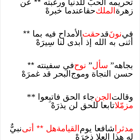
تحريمه الحبّ للدنيا ورغبته ** عن
زهرة
الملك
حقا
عندما خبرهْ
في
نونَ
قد
حقت
الأمداح فيه بما **
أثنى به الله إذ أبدى لنا سِيرَهْ
بجاهه
”
سأل
”
نوح
في سفينته **
حسن النجاة وموج
البحر قد غمرَهْ
وقالت
الجن
جاء الحق فاتبِعوا
**
مزمّلا
تابعا للحق لن يذرَهْ
مدثرا
شافعا يوم
القيامة
هل ** أتى
نبيٌّ
له هذا العلا ذخرَهْ