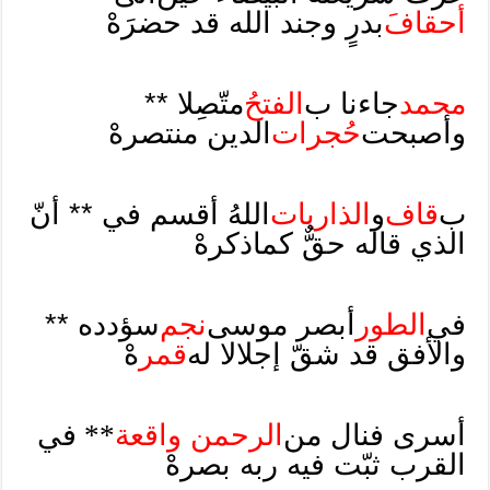
أحقافَ
بدرٍ وجند الله قد حضرَهْ
محمد
جاءنا ب
الفتحُ
متّصِلا **
وأصبحت
حُجرات
الدين منتصرهْ
ب
قاف
و
الذاريات
اللهُ أقسم في ** أنّ
الذي قاله حقٌّ كما
ذكرهْ
في
الطور
أبصر موسى
نجم
سؤدده **
والأفق قد شقّ إجلالا له
قمر
هْ
أسرى فنال من
الرحمن واقعة
**
في
القرب ثبّت فيه ربه بصرهْ