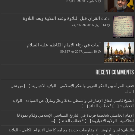
5 مايو,2017
87,030
دعاء القرآن قبل التلاوة وعند التلاوة وبعد التلاوة
14 أبريل,2016
74,792
أبيات في رثاء الامام الكاظم عليه السلام
10 ديسمبر,2017
59,857
Recent Comments
قضية المرأة بين الفكر الغربي والفكر الإسلامي - الولاية الاخبارية: […] من نحن
[…]...
الشيخ قاسم: اتفاق الإطار في واشنطن مذلةٌ وعارٌ وتنازلٌ عن السيادة - الولاية
الاخبارية: […] *خطاب القائد […]...
الإمام الخامنئي شخصية فريدة في التاريخ السياسي الإسلامي وقدّم نموذجًا
للحاكمية - الولاية الاخبارية: […] *خطاب القائد […]...
قاليباف: لبنان أولويتنا.. لا مفاوضات جديدة مع أميركا قبل الالتزام الكامل - الولاية