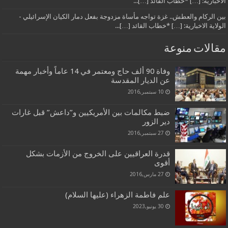
الاخبارية: […] *خطاب القائد […]...
بين الركام والعطش.. غزة تواجه مأساة مزدوجة بفعل دمار الكيان الإسرائيلي -
الولاية الاخبارية: […] *خطاب القائد […]...
مقالات منوعة
وفاة 90 ألف حاج ومعتمر في 14 عاماً وأخبار مهمة
عن الديار المقدسة
10 سبتمبر,2016
ضبط مكالمات بين الأمريكيين و”داعش” قبل غارات
دير الزور
27 سبتمبر,2016
قدرة العراقيين على الخروج من الأزمات بشكل
أقوى
27 مارس,2016
علم فاطمة الزهراء (عليها السلام)
30 يونيو,2023