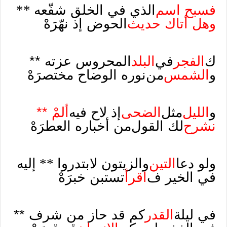
فسبح اسم
الذي في الخلق شفّعه
**
وهل أتاك حديث
الحوض إذ نهّرَهْ
ك
الفجر
في
البلد
المحروس عزته **
و
الشمس
من
نوره الوضاح مختصرَهْ
و
الليل
مثل
الضحى
إذ لاح فيه
ألمْ **
نشرح
لك القول
من أخباره العطرَهْ
ولو دعا
التين
والزيتون لابتدروا
**
إليه
في الخير ف
اقرأ
تستبن خبرَهْ
في ليلة
القدر
كم قد حاز من شرف **