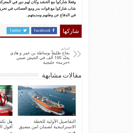
شاب شارکوا مع قوات بدر ومع العصائب في تحریر 
في الدفاع عن وطنهم ومدینتهم.
Twitter
Facebook
شاركها
السابق
بحاح طليقاً بوساطة بن عمر و هادي
يجنّد 100 ألف في الجيش ضمن
«حزمة» خليجية
مقالات مشابهة
التفاصيل الأولية للخطة
هل تكش
الاستراتيجية لضمان امن مضيق
أفول ال
هرمز