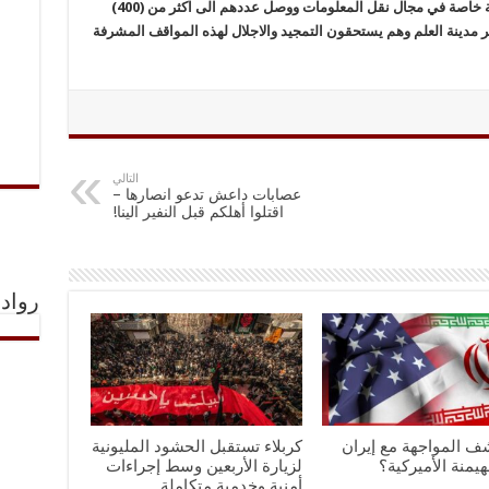
وفعلا شارکوا مع الحشد وکان لهم دور في المعرکة خاصة في مجال نقل المعلومات ووصل عددهم الى اکثر من (400)
مدینة العلم وهم یستحقون التمجید والاجلال لهذه المواقف المشرفة
التالي
عصابات داعش تدعو انصارها –
اقتلوا أهلكم قبل النفير الينا!
رواد 
ف المواجهة مع إيران
كربلاء تستقبل الحشود المليونية
هيمنة الأميركية؟
لزيارة الأربعين وسط إجراءات
أمنية وخدمية متكاملة