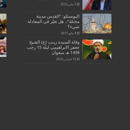
3 يناير,2022
اليونسكو: “القدس مدينة
محتلة”.. هل تغيّر في المعادلة
شيء؟
4 مايو,2017
وفاة السيدة زينب (ع) الشيخ
جعفر الابراهيمي ليلة 15 رجب
1438 هـ سفوان
15 فبراير,2022