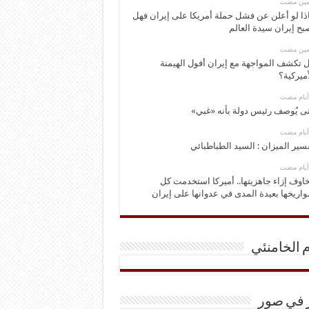
ومين مضت
ذا لو أعلن عن فشل حملة أمريكا على إيران فهل
بح إيران سيدة العالم
ومين مضت
 تكشف المواجهة مع إيران أفول الهيمنة
أميركية؟
ى يُوصف رئيس دولة بأنه «غبي»
سير الميزان : السيد الطباطبائي
اوف إزاء جاهزيتها.. أميركا استخدمت كل
اريخها بعيدة المدى في عدوانها على إيران
م الخامنئي
ر في صور