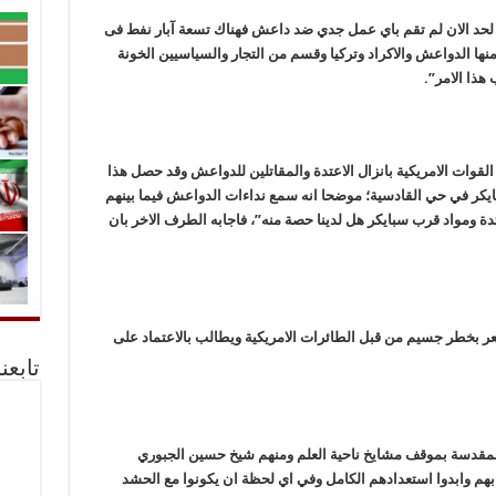
یة لحد الان لم تقم باي عمل جدي ضد داعش فهناك تسعة آبار نفط فی
1/ 6 لحد الان یستفید منها الدواعش والاکراد وترکیا وقسم من التجار والسیاسیین الخونة
هذا الامر”.
القوات الامریکیة بانزال الاعتدة والمقاتلین للدواعش وقد حصل هذا
یکر في حي القادسیة؛ موضحا انه سمع نداءات الدواعش فیما بینهم
دة ومواد قرب سبایکر هل لدینا حصة منه”، فاجابه الطرف الاخر بان
شعر بخطر جسیم من قبل الطائرات الامریکیة ویطالب بالاعتماد على
تابعن
یة المقدسة بموقف مشایخ ناحیة العلم ومنهم شیخ حسین الجبوري
 بهم وابدوا استعدادهم الکامل وفي اي لحظة ان یکونوا مع الحشد