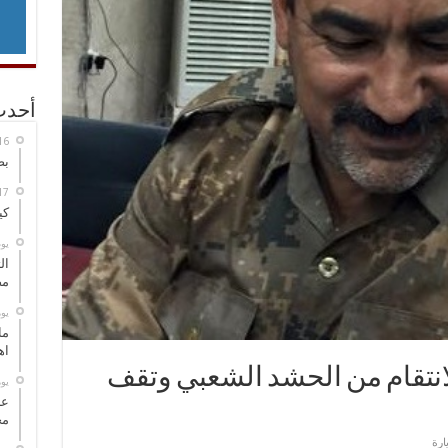
أحدث
بص
كي
‏ي
ال
مض
‏ي
ما
اه
الانتقام من الحشد الشعبي وتقف
‏ي
عل
مح