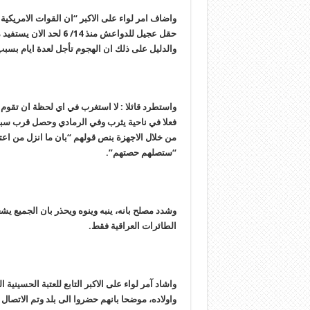
واضاف امر لواء علی الاکبر “ان القوات الامریک
حقل عجیل للدواعش منذ 4
والدلیل على ذلك ان الهجوم تأجل لعدة ایام بسبب 
واستطرد قائلا : لا استغرب في اي لحظة ان تقوم 
فعلا في ناحیة یثرب وفي الرمادي وحصل قرب سبا
من خلال الاجهزة بنص قولهم “بان ما انزل من اعت
“ستصلهم حصتهم”.
وشدد مصلح بانه، ینبه وینوه ویحذر بان الجمیع ی
الطائرات العراقیة فقط.
واشاد آمر لواء علی الاکبر التابع للعتبة الحسین
واولاده، موضحا بانهم حضروا الى بلد وتم الاتصال