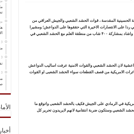
‏ي
ما
تص
عتبة الحسينية المقدسة ، قوات الحشد الشعبي والجيش العراقي من
‏ي
اتي ردا على الانتصارات الاخيرة التي حققوها على الدواعش؛ ومشيرا
هل
ال
الى “شراسة وقوة المعركة في منطقة الدور، كما واشاد بمشاركة ۴۰۰ شاب من منطقة العلم مع الحشد الشعبي في
مت
تف
اعشیة لان الحشد الشعبي والقوات الامنیة عرفت اسالیب الدواعش
طائرات الامریکیة من قصف القطعات سواء الحشد الشعبی او القوات
مخ
صو
ریکیة في الرمادي على الجیش فکیف بالحشد الشعبی واتوقع ما
الأما
رب الحشد الشعبي وستکون ضربة انتقامیة لانهم لایریدون تحریر کل
أخبا