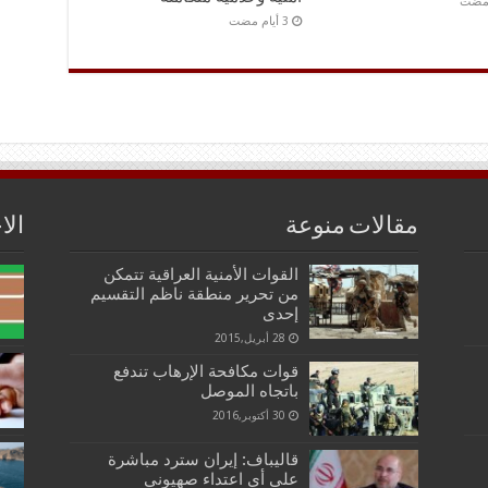
 مضت
مقالات منوعة
الا
القوات الأمنية العراقية تتمكن
من تحرير منطقة ناظم التقسيم
إحدى
28 أبريل,2015
قوات مكافحة الإرهاب تندفع
باتجاه الموصل
30 أكتوبر,2016
قاليباف: إيران سترد مباشرة
على أي اعتداء صهيوني