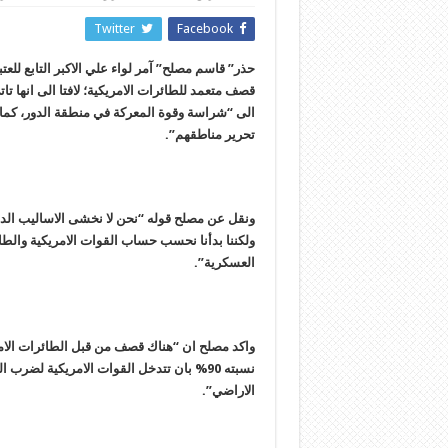
Twitter
Facebook
حذر” قاسم مصلح” آمر لواء علي الاكبر التابع لل
قصف متعمد للطائرات الامريكية؛ لافتا الى انها ت
تحرير مناطقهم”.
ونقل عن مصلح قوله “نحن لا نخشى الاسالیب الد
ولکننا بدأنا نحسب حساب القوات الامریکیة وال
العسکریة”.
واکد مصلح ان “هناك قصف من قبل الطائرات الام
نسبته 90% بان تتدخل القوات الامریکیة لض
الاراضي”.