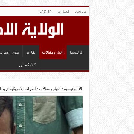
من نحن
اتصل بنا
English
الرئيسية
أخبار ومقالات
تقارير
صوتي ومرئي
كلامكم نور
الرئيسية
/
أخبار ومقالات
/
القوات الامريكية تريد 