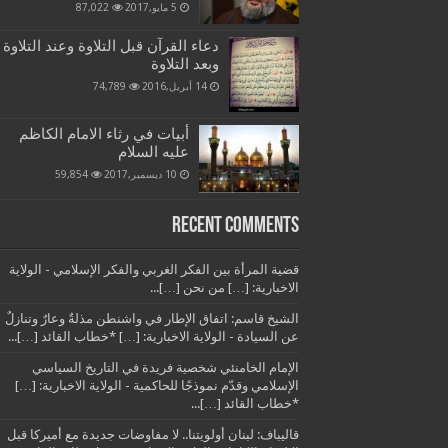
5 مايو,2017
87,022
دعاء القرآن قبل التلاوة وعند التلاوة
وبعد التلاوة
14 أبريل,2016
74,789
أبيات في رثاء الامام الكاظم
عليه السلام
10 ديسمبر,2017
59,854
Recent Comments
قضية المرأة بين الفكر الغربي والفكر الإسلامي - الولاية
الاخبارية: […] من نحن […]...
الشيخ قاسم: اتفاق الإطار في واشنطن مذلةٌ وعارٌ وتنازلٌ
عن السيادة - الولاية الاخبارية: […] *خطاب القائد […]...
الإمام الخامنئي شخصية فريدة في التاريخ السياسي
الإسلامي وقدّم نموذجًا للحاكمية - الولاية الاخبارية: […]
*خطاب القائد […]...
قاليباف: لبنان أولويتنا.. لا مفاوضات جديدة مع أميركا قبل