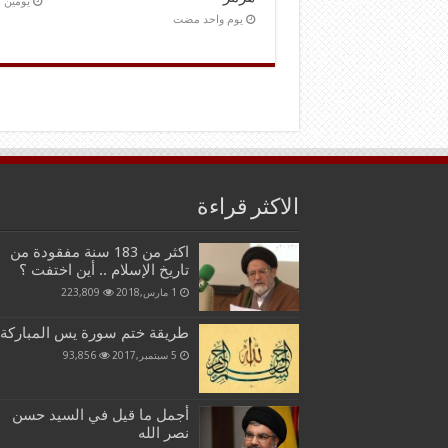
‏يومين
‏يوم واحد مضت
الاكثر قراءة
اكثر من 183 سنة مفقودة من
تاريخ الإسلام .. أين اختفت ؟
1 مارس,2018
223,809
طريقة ختم سورة يس المباركة
5 سبتمبر,2017
93,856
أجمل ما قيل في السيد حسن
نصر الله