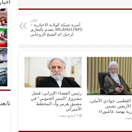
أخبا
التالي
أسرة شبكة الولاية الاخبارية –
WILAYAH.INFO تتقدم بالتعازي
لرحيل ام الشيخ الروحاني
رئيس القضاء الإيراني: فشل
مشروع “الممر الجنوبي” في
ه العظمى جوادي الآملي:
تابعن
مضيق هرمز وأد المخطط
الأربعين تضمن
الأميركي
رية نهضة عاشوراء