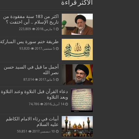
الاكثر قراءة
اكثر من 183 سنة مفقودة من
تاريخ الإسلام .. أين اختفت ؟
1 مارس,2018
223,809
طريقة ختم سورة يس المباركة
5 سبتمبر,2017
93,820
أجمل ما قيل في السيد حسن
نصر الله
5 مايو,2017
87,014
دعاء القرآن قبل التلاوة وعند التلاوة
وبعد التلاوة
14 أبريل,2016
74,786
أبيات في رثاء الامام الكاظم
عليه السلام
10 ديسمبر,2017
59,851