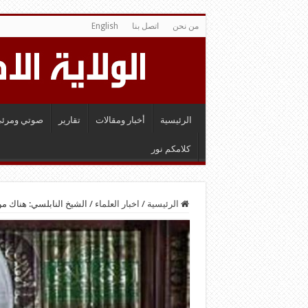
من نحن
اتصل بنا
English
الرئيسية
أخبار ومقالات
تقارير
صوتي ومرئي
كلامكم نور
الرئيسية
/
اخبار العلماء
/
الشيخ النابلسي: هناك م