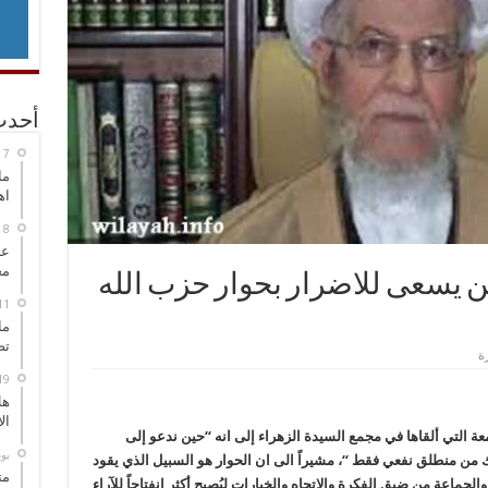
أحدث
ما
اه
عل
مح
ن يسعى للاضرار بحوار حزب الله
ما
تص
هل
ال
 التي ألقاها في مجمع السيدة الزهراء إلى انه “حين ندعو إلى
‏ي
 ذلك من منطلق نفعي فقط “، مشيراً الى ان الحوار هو السبيل الذي يقود
مت
الجماعة من ضيق الفكرة والاتجاه والخيارات ليُصبح أكثر انفتاحاً للآراء