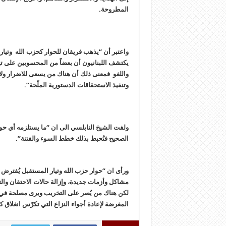
المطروحة.
واعتبر أن “يذهب فريقان للحوار كحزب الله وتيار 
يكتشف اللبنانيون أن بعضاً من المحسوبين على ت
واللغو فمعنى ذلك أن هناك من يسعى للاضرار ولا
وتنفيذ الاستحقاقات الدستورية الملّحة”.
ولفت الشيخ النابلسي الى ان “ما يستلزمه أي حو
الصحيح فتُحبط بذلك خطط السوء والفتنة”.
ورأى ان “حوار حزب الله وتيار المستقبل يُفترض 
مشاكل وأزمات جديدة، وإزالة حالات الاحتقان وال
لكن هناك من يُصر على التخريب ويرى مصلحة في تن
المغرضة لإعادة أجواء النزاع التي تكرّس انغلاق ك