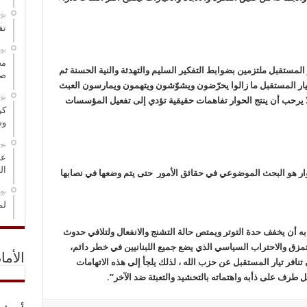
‏ي
تف
‏ي
مخ
المستقبل ملتزمين بضوابط التفكير السليم والتهدئة والنية الحسنة ثم
صو
يار المستقبل ما زالوا يحرّضون ويشوّشون ويتهمون ويمارسون العبث
‏ي
 يرحب أن ينتج الحوار تفاهمات حقيقية تؤدي إلى تفعيل المؤسسات
كر
وس
‏ي
عل
ال
ار هو البحث الموضوعي في حقائق الأمور حتى يتم وضعها في نصابها
‏ي
لم
به أن يخفف حدة التوتر ويمتص حالة التشنج والانفعال ولتلافي حدوث
تمزق والاحتراب السياسي الذي يضع جميع اللبنانيين في خطر دائم،
الأما
افر تيار المستقبل عن حزب الله ، لذلك يلجأ إلى هذه الاتهامات
ل طرف على ذأبه واهتماته بالتحشيد والتعبئة ضد الآخر”.