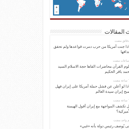
 المقالات
ذا جنت أمريكا من حرب دمرت قواعدها ولم تحقق
دافها
وم القرآن محاضرات القاها حجة الاسلام السيد
مد باقر الحكيم
ذا لو أعلن عن فشل حملة أمريكا على إيران فهل
بح إيران سيدة العالم
 تكشف المواجهة مع إيران أفول الهيمنة
أميركية؟
وم واحد مضت
ى يُوصف رئيس دولة بأنه «غبي»