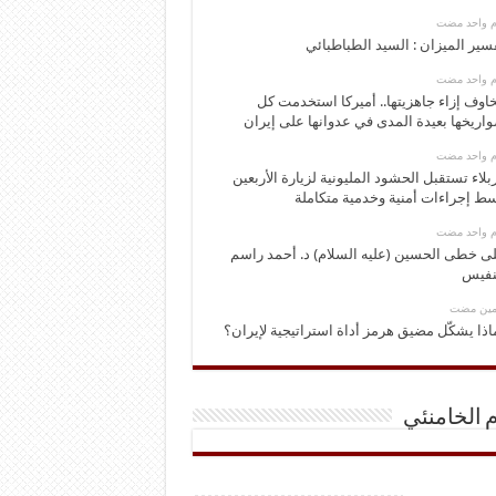
وم واحد مضت
سير الميزان : السيد الطباطبائي
وم واحد مضت
اوف إزاء جاهزيتها.. أميركا استخدمت كل
اريخها بعيدة المدى في عدوانها على إيران
وم واحد مضت
بلاء تستقبل الحشود المليونية لزيارة الأربعين
ط إجراءات أمنية وخدمية متكاملة
وم واحد مضت
ى خطى الحسين (عليه السلام) د. أحمد راسم
نفيس
ومين مضت
اذا يشكّل مضيق هرمز أداة استراتيجية لإيران؟
م الخامنئي