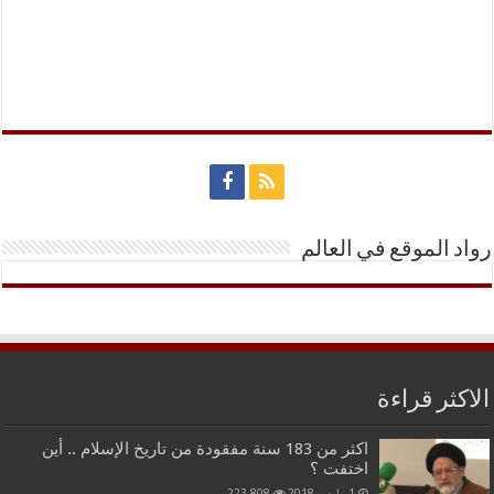
رواد الموقع في العالم
الاكثر قراءة
اكثر من 183 سنة مفقودة من تاريخ الإسلام .. أين
اختفت ؟
1 مارس,2018
223,808