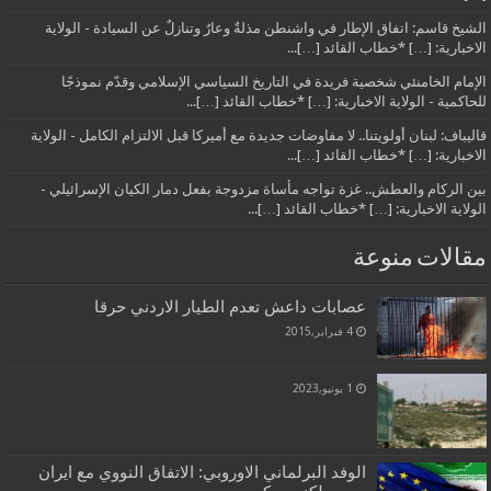
الشيخ قاسم: اتفاق الإطار في واشنطن مذلةٌ وعارٌ وتنازلٌ عن السيادة - الولاية
الاخبارية: […] *خطاب القائد […]...
الإمام الخامنئي شخصية فريدة في التاريخ السياسي الإسلامي وقدّم نموذجًا
للحاكمية - الولاية الاخبارية: […] *خطاب القائد […]...
قاليباف: لبنان أولويتنا.. لا مفاوضات جديدة مع أميركا قبل الالتزام الكامل - الولاية
الاخبارية: […] *خطاب القائد […]...
بين الركام والعطش.. غزة تواجه مأساة مزدوجة بفعل دمار الكيان الإسرائيلي -
الولاية الاخبارية: […] *خطاب القائد […]...
مقالات منوعة
عصابات داعش تعدم الطيار الاردني حرقا
4 فبراير,2015
1 يونيو,2023
الوفد البرلماني الاوروبي: الاتفاق النووي مع ايران