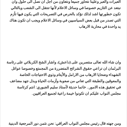
العبرات والعبر وعلينا نتحاور جميعا ونتعاون من اجل ان نصل الى حلول وان
نبتعد عن التازيم خصوصا في وسائل الاعلام لأنها تنتقل الى الشعب وبالتالي
تكون خطورتها اشد لذلك نؤكد بالحرص في التصريحات التي يكون فيها تأزم
التي تصدر من قبل بعض السياسيين في وسائل الاعلام ويجب ان تكون هناك
يد واحدة في محاربة الارهاب
وان شاء الله تعالى منتصرين على (داعش)، واشار الشخ الكربلائي على رئاسة
البرلمان ان تراعي حقوق الشرائح المتضررة من المجمتع وخصوصا عوائل
الشهداء وضحايا الارهاب من الارامل والأيتام وذوي الاحتياجات الخاصة
والمعوقين والطبقة التي تعاني من صعوبة وأزمات الحياة وبذل جهد مضاعف
في تحقيق هذه الامور.. خاتما حديثة لأستاذ سليم الجبوري: انتم كرئاسة
مجلس النواب عليكم ان تكونوا خيمة راعية لجميع العراقيين.
ومن جهته قال رئيس مجلس النواب العراقي: نحن نثمن دور المرجعية الدينية