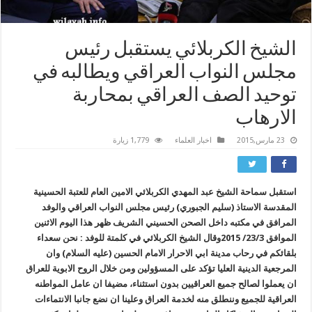
الشيخ الكربلائي يستقبل رئيس
مجلس النواب العراقي ويطالبه في
توحيد الصف العراقي بمحاربة
الارهاب
23 مارس,2015
اخبار العلماء
1,779 زيارة
استقبل سماحة الشيخ عبد المهدي الكربلائي الامين العام للعتبة الحسينية
المقدسة الاستاذ (سليم الجبوري) رئيس مجلس النواب العراقي والوفد
المرافق في مكتبه داخل الصحن الحسيني الشريف ظهر هذا اليوم الاثنين
الموافق 23/3/ 2015وقال الشيخ الكربلائي في كلمتة للوفد : نحن سعداء
بلقائكم في رحاب مدينة ابي الاحرار الامام الحسين (عليه السلام) وان
المرجعية الدينية العليا تؤكد على المسؤولين ومن خلال الروح الابوية للعراق
ان يعملوا لصالح جميع العراقيين بدون استثناء، مضيفا ان عامل المواطنه
العراقية للجميع وننطلق منه لخدمة العراق وعلينا ان نضع جانبا الانتماءات