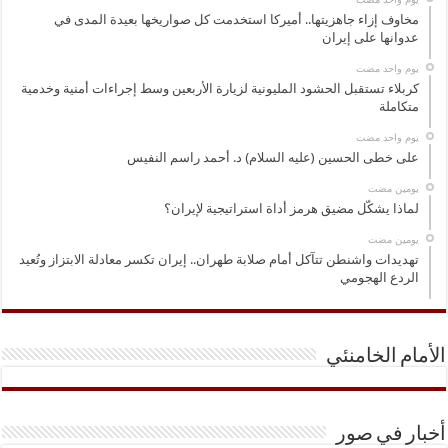
مخاوف إزاء جاهزيتها.. أميركا استخدمت كل صواريخها بعيدة المدى في
عدوانها على إيران
‏يوم واحد مضت
كربلاء تستقبل الحشود المليونية لزيارة الأربعين وسط إجراءات أمنية وخدمية
متكاملة
‏يوم واحد مضت
على خطى الحسين (عليه السلام) د. أحمد راسم النفيس
‏يومين مضت
لماذا يشكّل مضيق هرمز أداة استراتيجية لإيران؟
‏يومين مضت
تهديدات واشنطن تتآكل أمام صلابة طهران.. إيران تكسر معادلة الابتزاز وتُعيد
الردع الهجومي
الأمام الخامنئي
أخبار في صور