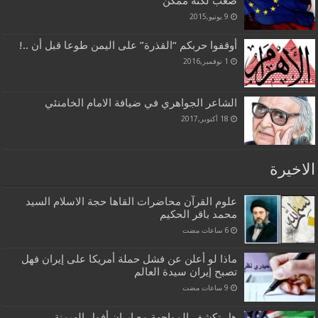
صعب لكنه ممكن
9 يونيو,2015
أوقفوا حربكم “القذرة” على اليمن طوعا قبل أن ..!
1 نوفمبر,2016
الشاعر الجواهري في ضيافة الامام الخامنئي
18 أكتوبر,2017
الاخيرة
علوم القرآن محاضرات القاها حجة الاسلام السيد
محمد باقر الحكيم
ماذا لو أعلن عن فشل حملة أمريكا على إيران فهل
تصبح إيران سيدة العالم
هل تكشف المواجهة مع إيران أفول الهيمنة