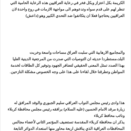
الكريمة بكل اعتزاز وبكل فخر في رعاية العراقيين هذه الرعاية الحامية التي
تنظر لهم على قدم سواه وتدعوهم الى مواجهة الازمات في روح واحدة لان
العراقيين يحتاجوا فعلا ان يتكاتفوا ضد التحدي الكبير وهو (داعش)
والمجاميع الارهابية التي سلبت العراق مساحات واسعة وخربت
البلد،مستطردا حديثه ان التوصيات التي صدرت من المرجعية الدينية العليا
بهذا الصدد تمثل المعنى الحقيقي لتضافر الجهود وتوفير كل الطاقات لخدمة
المواطن وتطرقنا خلال لقاءنا على هذا على وجه الخصوص مشكلة النازحين.
هذا وادى رئيس مجلس النواب العراقي سليم الجبوري والوفد المرافق له
زيارة مرقد الامام الحسين (عليه السلام) برافقه رئيس مجلس محافظة كربلاء
ونائب محافظ كربلاء
يذكر ان محافظة كربلاء المقدسة تستضيف المؤتمر الثاني لأعضاء مجالس
المحافظات العراقية الذي يناقش اربعة محاور منها استعداد الدوائر التابعة