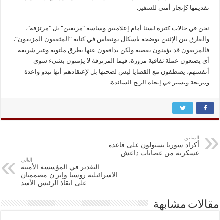
تقديمها كإنجاز أمنى للسفير.
نحن في حالات كثيرة لسنا أمام إعلاميين وساسة “مزيفين” بل “مرتزقة”،
والفارق بين الإثنين يوضحه باسكال بونيفاس في كتابه “المثقفون المزيفون”.
فالمزيفون قد يؤمنون بقضية ولكن يدافعون عنها بطرق ملتوية وغير شريفة
أي يصنعون عملة ثقافية مزورة، فيما المرتزقة لا يؤمنون بشيء سوى
أنفسهم، يصطفون مع القضايا ليس لصحتها بل لإعتقادهم أنها تبدو واعدة
ومربحة وتسير في إتجاه الريح السائدة.
السابق
أكراد سوريا يستولون على قاعدة
عسكرية من عصابات داعش
التالي
التقدير في المؤسسة الأمنية
الاسرائيلية روسيا وإيران مصممتان
على انقاذ الرئيس الأسد
مقالات مشابهة