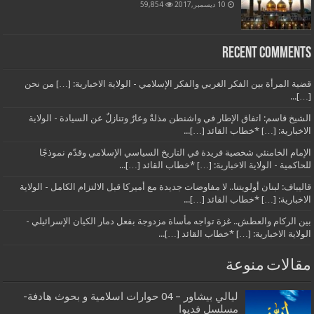
10 ديسمبر,2017
59,854
Recent Comments
قضية المرأة بين الفكر الغربي والفكر الإسلامي - الولاية الاخبارية: […] من نحن
[…]...
الشيخ قاسم: اتفاق الإطار في واشنطن مذلةٌ وعارٌ وتنازلٌ عن السيادة - الولاية
الاخبارية: […] *خطاب القائد […]...
الإمام الخامنئي شخصية فريدة في التاريخ السياسي الإسلامي وقدّم نموذجًا
للحاكمية - الولاية الاخبارية: […] *خطاب القائد […]...
قاليباف: لبنان أولويتنا.. لا مفاوضات جديدة مع أميركا قبل الالتزام الكامل - الولاية
الاخبارية: […] *خطاب القائد […]...
بين الركام والعطش.. غزة تواجه مأساة مزدوجة بفعل دمار الكيان الإسرائيلي -
الولاية الاخبارية: […] *خطاب القائد […]...
مقالات منوعة
ليالي بيشاور – 04 حوارات اسلامية و بحوث هادفة-
مسلسل فديوا