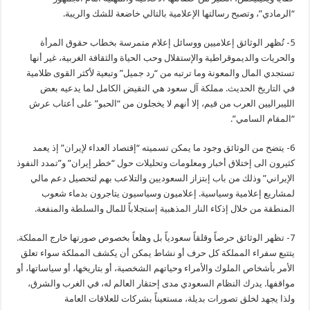
“الرمادي”، وتصبح رسالتها الإعلامية بالتالي خاضعة للشك والريبة.
5- تُظهر الوثائق إعلاميين ووسائل إعلام متمرسة بخطاب حقوق المرأة
والحريات والديموقراطية والإستقلال وحب الحياة والثقافة الغربية، غير أنها
تستجدي المال والمعونة وما ترتبه من “رد جميل” وتبعية لأكثر القوى ظلامية
في التاريخ الحديث. مملكة آل سعود هي النقيض الكامل لما يدعيه بعض
الليبراليين العرب من قيم، إلا أنهم لا يخجلون من “الحبو” على أعتاب عرش
“المقام السامي”.
6- يتضح من الوثائق وجود ما يمكن تسميته “إقتصاد العداء لإيران” إذ يعمد
كثيرون الى إختلاق أخبار ومعلومات وتحليلات حول “خطر إيران” و”تمدد النفوذ
الإيراني” وذلك من باب إبتزاز السعوديين والتلاعب بهم لتحصيل دعم مالي
لمشاريع إعلامية وسياسية. إعلاميون وسياسيون يتاجرون بدماء شعوب
المنطقة من خلال إذكاء النار المذهبية إستجلاباً للمال والسلطة والمنفعة.
7- تظهر الوثائق حرصاً وقلقاً سعودياً بل وهلعاً بخصوص صورتها خارج المملكة.
يتتبع سفراء المملكة كل حرف أو نشاط يمكن أن يكشف المملكة سواء تعلق
الأمر بأشخاص الملوك والأمراء وحياتهم الشخصية، أو بتاريخها، أو سياساتها، أو
مواقفها. يدرك النظام السعودي مدى إحتقار العالم له، في الغرب والشرق،
ولذا يجهد لخلق تصورات بديلة، مستعيناً بشركات للعلاقات العامة