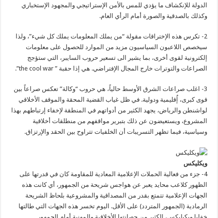
الدولة للإنكشاف ما يؤدي للمس بالأمن الإستراتيجي والمجهود الإستخباري
وكذلك بالصدقية والصورة أمام الرأي العام.
2- تكرس هذه الإختراقات مقولة “من يملك المعلومات يملك كل شيء”، ولذا
سيخصص اللاعبون السياسيون مزيد من الموارد للحصول على معلومات
إلكترونية لقوى أخرى، بما يشير الى تسعير حروب السايبر، التي ستؤجج
الصراعات والتوترات خارج المجال الإفتراضي. هي إذا حقبة ” the cool war”.
3- اغلب صراعات الشرق الأوسط حالياً، هي حروب “وكالة” تعكس صراعاً بين
قوى كبرى، إٌقليمية ودولية. في ظل غياب القضية المحقة والموقف الأخلاقي
لواشنطن والرياض، يجهد الكثير من أدواتهم في المنطقة لإخفاء إرتباطهم بهذا
المشروع، ويستعيضون عن ذلك بتبرير مواقفهم من منطلقات أخلاقية
وسياسية، فيما تظهر التسريبات أن الخلفيات تتراوح بين الحقد والإرتزاق.
ويكليكس
4- جزء من فعالية الحملات الإعلامية المعادية للمقاومة كان في قدرتها على
الظهور كلاعب محايد يعبر عن هواجس شريحة من الجمهور، أي كانت هذه
الجهات الإعلامية تتمتع بقدر من المصداقية والمشروعية بلحاظ الشريحة
الرمادية (الجمهور المتردد) على الأقل. اليوم تخسر هذه الجهات التي طالتها
خفايا ويكيليكس، الكثير من حصانتها الأخلاقية والمهنية أمام الجمهور