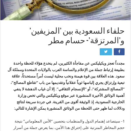
حلفاء السعودية بين ’المزيفين’
و’المرتزقة’- حسام مطر
مجدداً تعجز ويكيليكس عن مفاجأة الكثيرين، لم ينخدع هؤلاء للحظة واحدة
بطبيعة إرتباط جملة من الإعلام والساسة العرب بالولايات المتحدة ومملكة آل
سعود. هذه العلاقة بين قوة هيمنة ونخب محلية ليست أمراً مستحدثاً، علاقة
تبعية وإرتزاق يجري إلباسها ثوباً عقلانياً وتقديمها من باب “تقاطع المصالح”،
“المصالح المشتركة”، أو “الإنسجام الثقافي”. إلا أن غياب الدهشة لا ينفي
أهمية الوثائق الأخيرة المنشورة عبر موقع ويكليكس والتي تخص وزارة
الخارجية السعودية، إذ الوثيقة أقوى من القرينة. في جردة سريعة لنتائج
ودلالات لما ظهر حتى اللحظة من الوثائق المنشورة يمكن الإشارة للتالي:
1- سيتصاعد إهتمام الدول والمنظمات بتحصين “الأمن المعلوماتي” نتيجة
حجم المخاطر المترتبة على إختراق هذا الأمن، بما يعرض جملة من أسرار