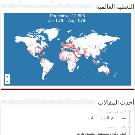
التغطية العالمية
12,803 Pageviews
Jul. 07th - Aug. 07th
أحدث المقالات
بصــــــائر الدرجــــــات
كيف يكون مستقبل مضيق هرمز