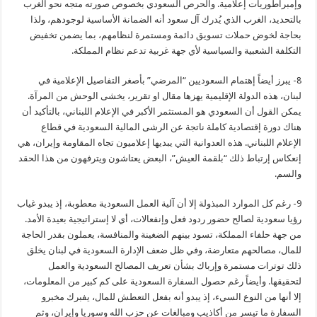
وإمبراطوريات إعلامية. والحرص السعودي بخصوص صورته متجه نحو الغرب
بالتحديد، الغرب الذي يُدرك آل سعود أنه الضمانة الأساسية لوجودهم، ولذا
بحاجة لخوض حملات تسويق دائمة ومستمرة لنظامهم، بما يضمن تخفيض
التكلفة الشعبية والسياسية لأي جهة غربية تدعم نظام المملكة.
8- يبرز أيضاً إهتمام السعوديين “المرضي” بأصغر التفاصيل الإعلامية في
لبنان، هذه الدولة الإقليمية يهزها مقال او تقرير، يخشى الوحش من المرآة.
يمكن القول أن السعودي هو المستثمر الأكبر في الإعلام اللبناني، بالتأكيد أن
هناك دورة إقتصادية كاملة ناتجة عن الرشى المالية السعودية في قطاع
الإعلام اللبناني. هذه العدوانية التي يبديها إعلاميون تجاه المقاومة وإيران، هي
إنعكاس إرتباط ذلك “بلقمة العيش”، البعض يعتاشون ويترفهون من هذا الحقد
والسم.
9- رغم كل الموارد المبذولة إلا أن آلية العمل السعودية معطوبة، إذ يبدو غياب
رؤيا سعودية لصالح حضور ردود فعل وإنفعالات، أي لا إستراتيجية بعيدة الأمد.
من جهة حلفاء المملكة، تسود بينهم الضغينة والمنافسة، يعملون بقدر الحاجة
للمال، مصالحهم متعارضة، وفي ظل ضعف الإدارة السعودية في لبنان يخلق
ذلك توترات مستمرة وإرباك بشأن تعريف المصالح السعودية والعمل
لتحقيقها. وأيضاً رغم حصول السفارة السعودية على كم كبير من المعلومات،
إلا أنها من النوع السيء، إذ يبدو أنه بفعل التعطش للمال، يفبرك مخبرو
السفارة ما تيسر من أكاذيب ومبالغات عن حزب الله وسوريا وإيران، وثم