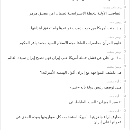
‏يوم واحد مضت
التفاصيل الأولية للخطة الاستراتيجية لضمان امن مضيق هرمز
‏يومين مضت
ماذا جنت أمريكا من حرب دمرت قواعدها ولم تحقق اهدافها
‏يومين مضت
علوم القرآن محاضرات القاها حجة الاسلام السيد محمد باقر الحكيم
‏يومين مضت
ماذا لو أعلن عن فشل حملة أمريكا على إيران فهل تصبح إيران سيدة العالم
‏يومين مضت
هل تكشف المواجهة مع إيران أفول الهيمنة الأميركية؟
متى يُوصف رئيس دولة بأنه «غبي»
تفسير الميزان : السيد الطباطبائي
مخاوف إزاء جاهزيتها.. أميركا استخدمت كل صواريخها بعيدة المدى في
عدوانها على إيران