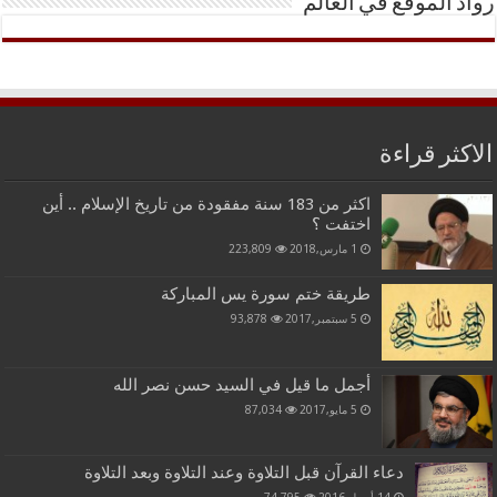
رواد الموقع في العالم
الاكثر قراءة
اكثر من 183 سنة مفقودة من تاريخ الإسلام .. أين
اختفت ؟
1 مارس,2018
223,809
طريقة ختم سورة يس المباركة
5 سبتمبر,2017
93,878
أجمل ما قيل في السيد حسن نصر الله
5 مايو,2017
87,034
دعاء القرآن قبل التلاوة وعند التلاوة وبعد التلاوة
14 أبريل,2016
74,795