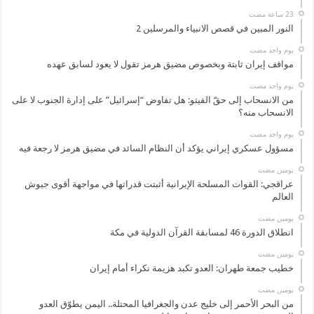
النور المبين في قصص الانبياء والمرسلين 2
‏يوم واحد مضت
مواقف إيران ثابتة وبخصوص مضيق هرمز تقول لا يعود لسابق عهده
‏يوم واحد مضت
من الانسحاب إلى حقّ الفيتو: هل تفاوض “إسرائيل” على إدارة الجنوب لا على
الانسحاب منه؟
‏يوم واحد مضت
مسؤول عسكري إيراني يؤكد أن النظام السائد في مضيق هرمز لا رجعة فيه
‏يومين مضت
عراقجي: القوات المسلحة الإيرانية أثبتت قدراتها في مواجهة أقوى جيوش
العالم
‏يومين مضت
انطلاق الدورة 46 لمسابقة القرآن الدولية في مكة
‏يومين مضت
خطيب جمعة طهران: العدو تكبد هزيمة نكراء أمام إيران
‏يومين مضت
من البحر الأحمر إلى خليج عدن والجغرافيا المحتلة.. اليمن يطوّق العدو