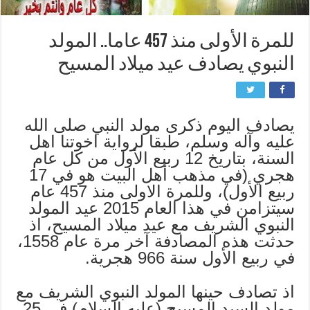
للمرة الأولى منذ 457 عاما.. المولد
النبوي يصادف عيد ميلاد المسيح
يصادف اليوم ذكرى مولد النبي صلى الله
عليه وآله وسلم، طبقا لرواية اخوتنا اهل
السنة، بتاريخ 12 ربيع الأول من كل عام
هجري (في مذهب أهل البيت هو في 17
ربيع الأول)، وللمرة الاولى منذ 457 عام
سيتزامن في هذا العام 2015 عيد المولد
النبوي الشريف مع عيد ميلاد المسيح، اذ
حدثت هذه المصادفة آخر مرة عام 1558،
في ربيع الأول سنة 966 هجرية.
اذ تصادف حينها المولد النبوي الشريف مع
مولد السيد المسيح (عليه السلام) في 25