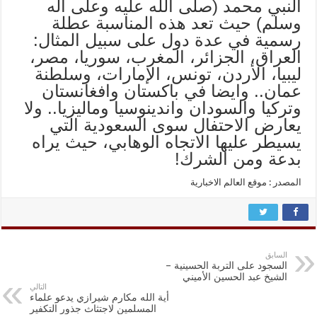
النبي محمد (صلى الله عليه وعلى آله
وسلم) حيث تعد هذه المناسبة عطلة
رسمية في عدة دول على سبيل المثال:
العراق، الجزائر، المغرب، سوريا، مصر،
ليبيا، الأردن، تونس، الإمارات، وسلطنة
عمان.. وايضا في باكستان وافغانستان
وتركيا والسودان واندينوسيا وماليزيا.. ولا
يعارض الاحتفال سوى السعودية التي
يسيطر عليها الاتجاه الوهابي، حيث يراه
بدعة ومن الشرك!
المصدر : موقع العالم الاخبارية
السابق
السجود على التربة الحسينية –
الشيخ عبد الحسين الأميني
التالي
أية الله مكارم شيرازي يدعو علماء
المسلمين لاجتثاث جذور التكفير