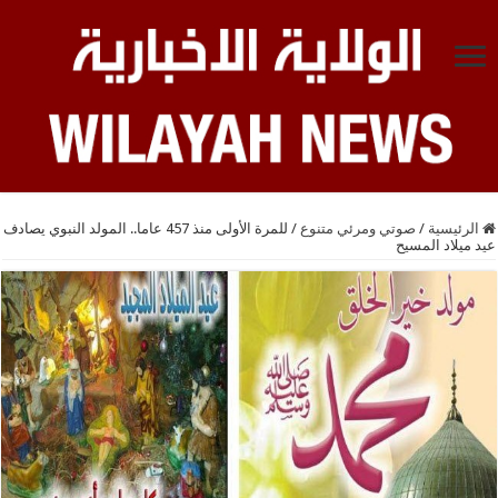
الرئيسية
/
صوتي ومرئي متنوع
/
للمرة الأولى منذ 457 عاما.. المولد النبوي يصادف
عيد ميلاد المسيح