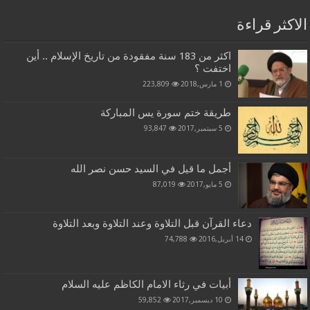
الاكثر قراءة
اكثر من 183 سنة مفقودة من تاريخ الإسلام .. أين
اختفت ؟
1 مارس,2018
223,809
طريقة ختم سورة يس المباركة
5 سبتمبر,2017
93,847
أجمل ما قيل في السيد حسن نصر الله
5 مايو,2017
87,019
دعاء القرآن قبل التلاوة وعند التلاوة وبعد التلاوة
14 أبريل,2016
74,788
أبيات في رثاء الامام الكاظم عليه السلام
10 ديسمبر,2017
59,852