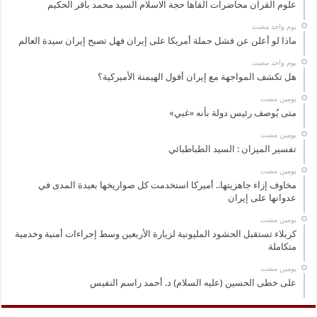
علوم القرآن محاضرات القاها حجة الاسلام السيد محمد باقر الحكيم
‏يوم واحد مضت
ماذا لو أعلن عن فشل حملة أمريكا على إيران فهل تصبح إيران سيدة العالم
‏يوم واحد مضت
هل تكشف المواجهة مع إيران أفول الهيمنة الأميركية؟
‏يومين مضت
متى يُوصف رئيس دولة بأنه «غبي»
‏يومين مضت
تفسير الميزان : السيد الطباطبائي
‏يومين مضت
مخاوف إزاء جاهزيتها.. أميركا استخدمت كل صواريخها بعيدة المدى في
عدوانها على إيران
‏يومين مضت
كربلاء تستقبل الحشود المليونية لزيارة الأربعين وسط إجراءات أمنية وخدمية
متكاملة
‏يومين مضت
على خطى الحسين (عليه السلام) د. أحمد راسم النفيس