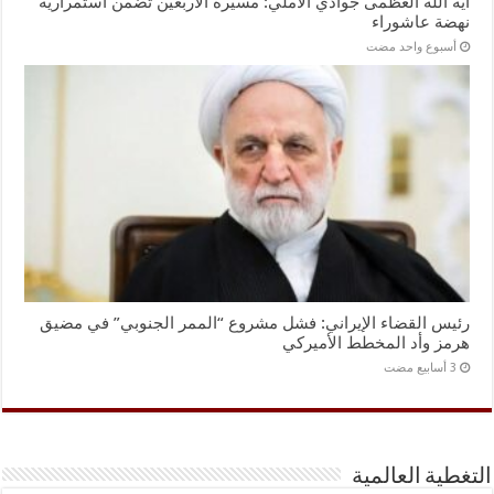
آية الله العظمى جوادي الآملي: مسيرة الأربعين تضمن استمرارية
نهضة عاشوراء
‏أسبوع واحد مضت
رئيس القضاء الإيراني: فشل مشروع “الممر الجنوبي” في مضيق
هرمز وأد المخطط الأميركي
التغطية العالمية