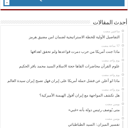
أحدث المقالات
‏ساعتين مضت
التفاصيل الأولية للخطة الاستراتيجية لضمان امن مضيق هرمز
ماذا جنت أمريكا من حرب دمرت قواعدها ولم تحقق اهدافها
‏يوم واحد مضت
علوم القرآن محاضرات القاها حجة الاسلام السيد محمد باقر الحكيم
‏يوم واحد مضت
ماذا لو أعلن عن فشل حملة أمريكا على إيران فهل تصبح إيران سيدة العالم
‏يوم واحد مضت
هل تكشف المواجهة مع إيران أفول الهيمنة الأميركية؟
‏يومين مضت
متى يُوصف رئيس دولة بأنه «غبي»
‏يومين مضت
تفسير الميزان : السيد الطباطبائي