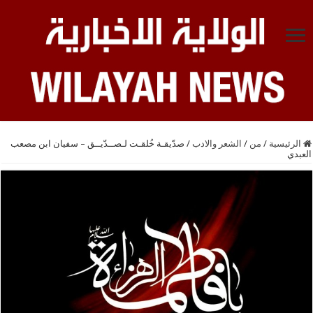
الرئيسية
/
من
/
الشعر والادب
/
صدّيقـة خُلقـت لـصــدّيــق – سفيان ابن مصعب
العبدي