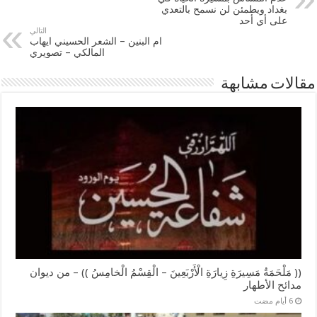
بغداد ويطمئن لن نسمح بالتعدي
على أي أحد
التالي
ام البنين – الشعر الحسيني ايهاب
المالكي – تصويري
مقالات مشابهة
(( مَلْحَمَةُ مَسِيرَةِ زِيارَةِ الْأَرْبَعِينَ – الْقِسْمُ الْخامِسُ )) – من ديوان
مدائح الأطهار