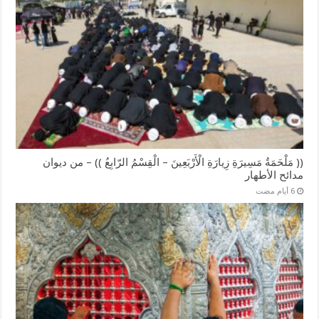
(( مَلْحَمَةُ مَسِيرَةِ زِيارَةِ الْأَرْبَعِينَ – الْقِسْمُ الرّابِعُ )) – من ديوان
مدائح الأطهار