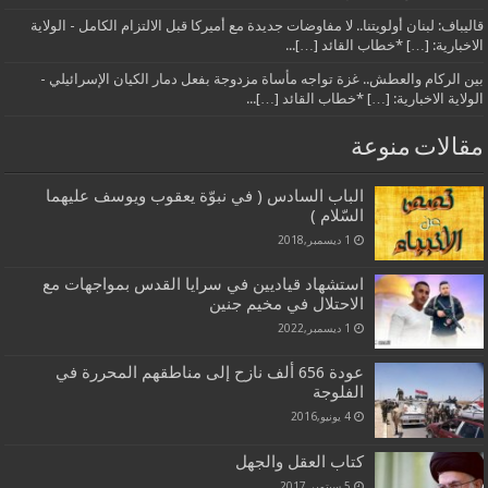
قاليباف: لبنان أولويتنا.. لا مفاوضات جديدة مع أميركا قبل الالتزام الكامل - الولاية
الاخبارية: […] *خطاب القائد […]...
بين الركام والعطش.. غزة تواجه مأساة مزدوجة بفعل دمار الكيان الإسرائيلي -
الولاية الاخبارية: […] *خطاب القائد […]...
مقالات منوعة
الباب السادس ( في نبوّة يعقوب ويوسف عليهما
السّلام )
1 ديسمبر,2018
استشهاد قياديين في سرايا القدس بمواجهات مع
الاحتلال في مخيم جنين
1 ديسمبر,2022
عودة 656 ألف نازح إلى مناطقهم المحررة في
الفلوجة
4 يونيو,2016
كتاب العقل والجهل
5 سبتمبر,2017