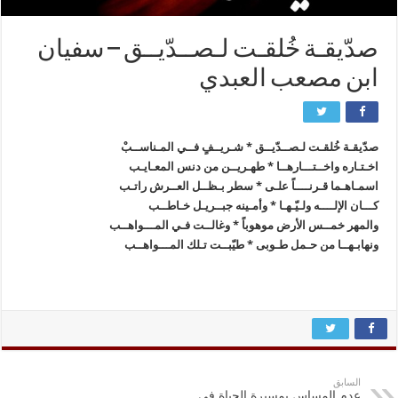
صدّيقـة خُلقـت لـصــدّيــق – سفيان
ابن مصعب العبدي
صدّيقـة خُلقـت لـصــدّيــق * شـريــفٍ فــي المـناســبْ
اخـتـاره واخــتـــارهــا * طهـريــن‌ من دنس المعـايـب
اسمـاهـما قـرنــــاً علـى * سطر بـظــل العــرش راتـب
كـــان الإلــــه ولـيّـهـا * وأمـينه جبــريـل ‌خـاطــب
والمهر خمــس الأرض موهوباً * وغالــت فـي المـــواهــب
ونهابـهــا من حـمل طـوبى * طيّبــت تـلك المـــواهــب
السابق
عدم المساس بمسيرة الحياة في