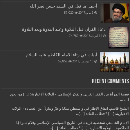
أجمل ما قيل في السيد حسن نصر الله
5 مايو,2017
87,020
دعاء القرآن قبل التلاوة وعند التلاوة وبعد التلاوة
14 أبريل,2016
74,789
أبيات في رثاء الامام الكاظم عليه السلام
10 ديسمبر,2017
59,852
Recent Comments
قضية المرأة بين الفكر الغربي والفكر الإسلامي - الولاية الاخبارية: […] من نحن
[…]...
الشيخ قاسم: اتفاق الإطار في واشنطن مذلةٌ وعارٌ وتنازلٌ عن السيادة - الولاية
الاخبارية: […] *خطاب القائد […]...
الإمام الخامنئي شخصية فريدة في التاريخ السياسي الإسلامي وقدّم نموذجًا
للحاكمية - الولاية الاخبارية: […] *خطاب القائد […]...