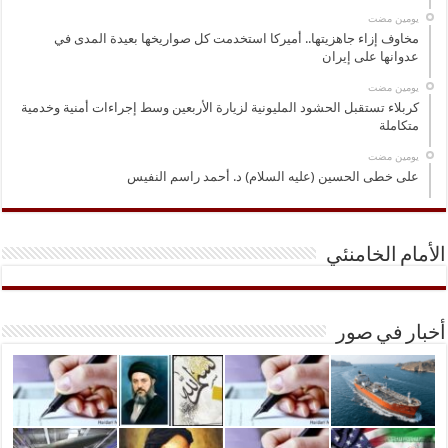
‏يومين مضت
مخاوف إزاء جاهزيتها.. أميركا استخدمت كل صواريخها بعيدة المدى في
عدوانها على إيران
‏يومين مضت
كربلاء تستقبل الحشود المليونية لزيارة الأربعين وسط إجراءات أمنية وخدمية
متكاملة
‏يومين مضت
على خطى الحسين (عليه السلام) د. أحمد راسم النفيس
الأمام الخامنئي
أخبار في صور