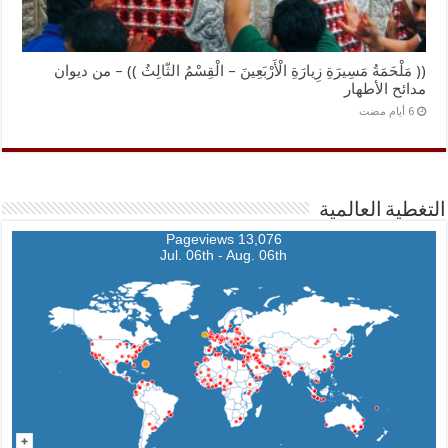
(( مَلْحَمَةُ مَسِيرَةِ زِيارَةِ الْأَرْبَعِينَ – الْقِسْمُ الثّالِثُ )) – من ديوان
مدائح الأطهار
التغطية العالمية
13,076 Pageviews
Jul. 06th - Aug. 06th