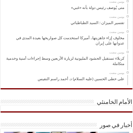
‏يومين مضت
متى يُوصف رئيس دولة بأنه «غبي»
‏يومين مضت
تفسير الميزان : السيد الطباطبائي
‏يومين مضت
مخاوف إزاء جاهزيتها.. أميركا استخدمت كل صواريخها بعيدة المدى في
عدوانها على إيران
‏يومين مضت
كربلاء تستقبل الحشود المليونية لزيارة الأربعين وسط إجراءات أمنية وخدمية
متكاملة
‏يومين مضت
على خطى الحسين (عليه السلام) د. أحمد راسم النفيس
الأمام الخامنئي
أخبار في صور