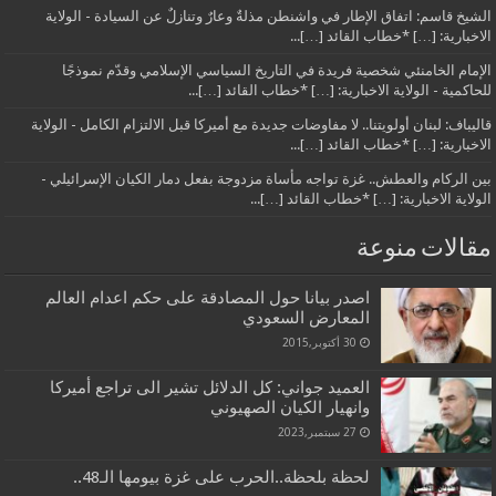
الشيخ قاسم: اتفاق الإطار في واشنطن مذلةٌ وعارٌ وتنازلٌ عن السيادة - الولاية
الاخبارية: […] *خطاب القائد […]...
الإمام الخامنئي شخصية فريدة في التاريخ السياسي الإسلامي وقدّم نموذجًا
للحاكمية - الولاية الاخبارية: […] *خطاب القائد […]...
قاليباف: لبنان أولويتنا.. لا مفاوضات جديدة مع أميركا قبل الالتزام الكامل - الولاية
الاخبارية: […] *خطاب القائد […]...
بين الركام والعطش.. غزة تواجه مأساة مزدوجة بفعل دمار الكيان الإسرائيلي -
الولاية الاخبارية: […] *خطاب القائد […]...
مقالات منوعة
اصدر بيانا حول المصادقة على حكم اعدام العالم
المعارض السعودي
30 أكتوبر,2015
العميد جواني: كل الدلائل تشير الى تراجع أميركا
وانهيار الكيان الصهيوني
27 سبتمبر,2023
لحظة بلحظة..الحرب على غزة بيومها الـ48..