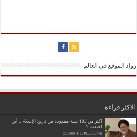
رواد الموقع في العالم
الاكثر قراءة
اكثر من 183 سنة مفقودة من تاريخ الإسلام .. أين
اختفت ؟
1 مارس,2018
223,809