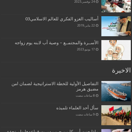
24 نوفمبر,2023
أساليب الغزو الفكري للعالم الاسلامي03
22 يناير,2019
الأســرة والمجتمــع – وصية أب لابنه يوم زواجه
17 يونيو,2023
الاخيرة
التفاصيل الأولية للخطة الاستراتيجية لضمان امن
مضيق هرمز
سأل أحد العلماء تلميذه
ماذا جنت أمريكا من حرب دمرت قواعدها ولم تحقق