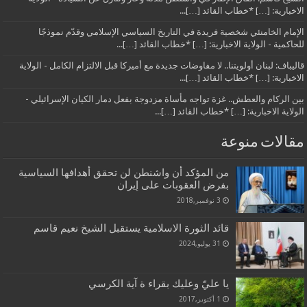
الاخبارية: […] *خطاب القائد […]...
الإمام الخامنئي شخصية فريدة في التاريخ السياسي الإسلامي وقدّم نموذجًا
للحاكمية - الولاية الاخبارية: […] *خطاب القائد […]...
قاليباف: لبنان أولويتنا.. لا مفاوضات جديدة مع أميركا قبل الالتزام الكامل - الولاية
الاخبارية: […] *خطاب القائد […]...
بين الركام والعطش.. غزة تواجه مأساة مزدوجة بفعل دمار الكيان الإسرائيلي -
الولاية الاخبارية: […] *خطاب القائد […]...
مقالات منوعة
من المؤكد أن واشنطن لن تحقق أهدافها السياسية
بفرض العقوبات على إيران
3 نوفمبر,2018
قائد الثورة الاسلامية يستقبل الشيخ نعيم قاسم
31 يوليو,2024
يا عليّ وعليك بقراء ة آية الكرسي
1 أكتوبر,2017