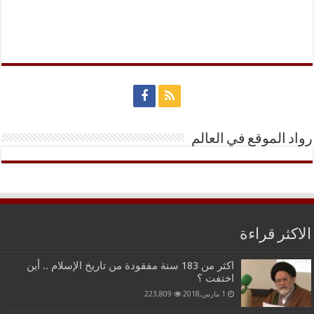
رواد الموقع في العالم
الاكثر قراءة
اكثر من 183 سنة مفقودة من تاريخ الإسلام .. أين
اختفت ؟
1 مارس,2018
223,809