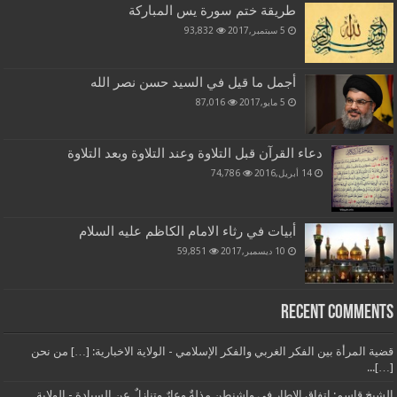
طريقة ختم سورة يس المباركة
5 سبتمبر,2017
93,832
أجمل ما قيل في السيد حسن نصر الله
5 مايو,2017
87,016
دعاء القرآن قبل التلاوة وعند التلاوة وبعد التلاوة
14 أبريل,2016
74,786
أبيات في رثاء الامام الكاظم عليه السلام
10 ديسمبر,2017
59,851
Recent Comments
قضية المرأة بين الفكر الغربي والفكر الإسلامي - الولاية الاخبارية: […] من نحن
[…]...
الشيخ قاسم: اتفاق الإطار في واشنطن مذلةٌ وعارٌ وتنازلٌ عن السيادة - الولاية