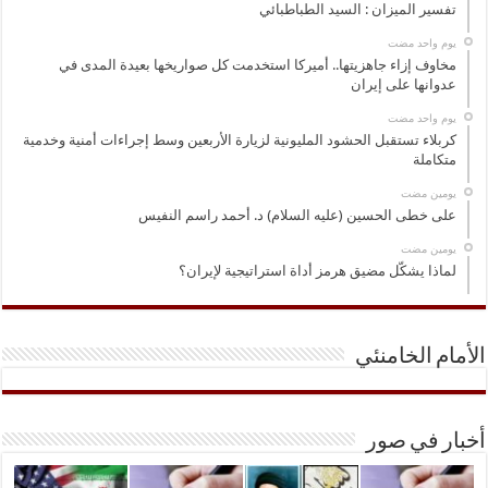
تفسير الميزان : السيد الطباطبائي
‏يوم واحد مضت
مخاوف إزاء جاهزيتها.. أميركا استخدمت كل صواريخها بعيدة المدى في
عدوانها على إيران
‏يوم واحد مضت
كربلاء تستقبل الحشود المليونية لزيارة الأربعين وسط إجراءات أمنية وخدمية
متكاملة
‏يومين مضت
على خطى الحسين (عليه السلام) د. أحمد راسم النفيس
‏يومين مضت
لماذا يشكّل مضيق هرمز أداة استراتيجية لإيران؟
الأمام الخامنئي
أخبار في صور