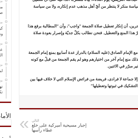
‏ي
اسة منكر لا ينتظر من أيّ أهل مذهب عدم إنكاره، ولا من سياسة
مخ
صو
‏ي
لبحرين، أن إنكار تعطيل صلاة الجمعة “واجب”، وأن “المطالبة برفع هذا
كر
رّ هذا المنع والتعطيل. فنحن نطالب بكلّ جديّة وإصرار بعودة صلاة
وس
‏ي
عل
ع الإمام الصادق (عليه السلام) بالدراز عدة أسابيع بمنع إمام الجمعة
ال
ذلك منع إمام آخر من اختيارهم وهو لم يقم الجمعة من قبلُ مع كونه
‏ي
ر مبرّر في الاثنين.
لم
إلا جماعة لا فرادى، فريضة من فرائض الإسلام التي لا خلاف فيها بين
‏ي
التشكيك في ثبوتها وتعطيلها”
ته
تك
الأما
التالي
إجبار مسيحية أميركية على خلع
غطاء رأسها