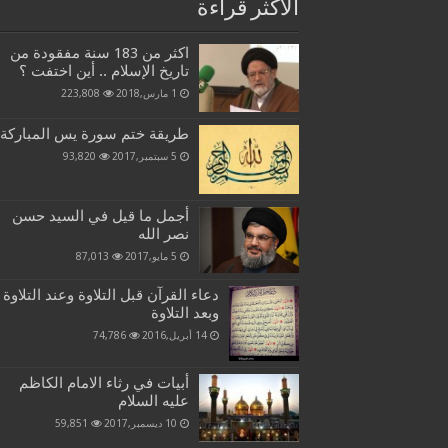
الاكثر قراءة
اكثر من 183 سنة مفقودة من
تاريخ الإسلام .. أين اختفت ؟
1 مارس,2018
223,808
طريقة ختم سورة يس المباركة
5 سبتمبر,2017
93,820
أجمل ما قيل في السيد حسن
نصر الله
5 مايو,2017
87,013
دعاء القرآن قبل التلاوة وعند التلاوة
وبعد التلاوة
14 أبريل,2016
74,786
أبيات في رثاء الامام الكاظم
عليه السلام
10 ديسمبر,2017
59,851