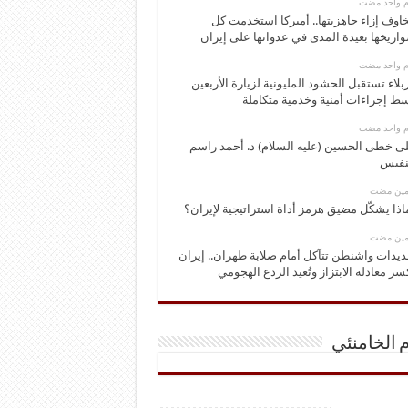
وم واحد مضت
اوف إزاء جاهزيتها.. أميركا استخدمت كل
اريخها بعيدة المدى في عدوانها على إيران
وم واحد مضت
بلاء تستقبل الحشود المليونية لزيارة الأربعين
ط إجراءات أمنية وخدمية متكاملة
وم واحد مضت
ى خطى الحسين (عليه السلام) د. أحمد راسم
نفيس
ومين مضت
اذا يشكّل مضيق هرمز أداة استراتيجية لإيران؟
ومين مضت
ديدات واشنطن تتآكل أمام صلابة طهران.. إيران
سر معادلة الابتزاز وتُعيد الردع الهجومي
م الخامنئي