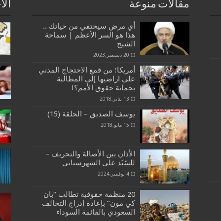
مقالات منوعة
الا
أي مرض سيختفي من حياتك ..
هذا هو السر الأعظم | سماحة
الشيخ
20 ديسمبر,2023
أمريكا؛ من قمع الاحتجاج المدني
على اراضيها إلى المطالبة
بحماية حقوق الأمم؟!
13 يناير,2018
يوسف الصديق – الحلقة (15)
15 مايو,2018
الأذان بين الأصالة والتحريف –
للسّيّد علي الشهرستاني
4 نوفمبر,2024
20 منظمة حقوقية تطالب “بان
كي مون” بإعادة إدراج التحالف
السعودي بالقائمة السوداء