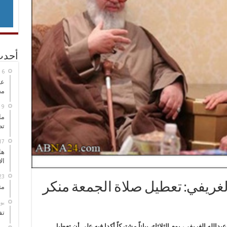
أحدث
عل
مح
ما
تص
هل
ال
الغريفي: تعطيل صلاة الجمعة منكر
مت
‏ي
تف
الله الغريفي، يوم الثلاثاء، بياناً مشتركاً أكدا فيه على أن تعطيل