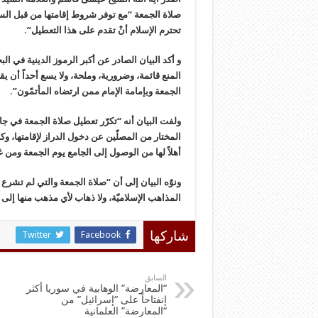
صلاة الجمعة “مع توفر شروط إقامتها من قبل السي
تحترم الإسلام أنْ تقدم على هذا التعطيل”.
و أكد البيان الصادر عن أكبر الرموز الدينية في ا
المنع قائمة، وضرورية، وملحة، ولا يسع أحداً أن يق
الجمعة وبإمامة الإمام ممن ارتضاه المأتمّون”.
ولفت البيان أنه “تكرّر تعطيل صلاة الجمعة في جام
المختار من المصلّين عن دخول الدراز لإقامتها، وك
أهلاً لها من الوصول إلى الجامع يوم الجمعة ومن غي
ونوّه البيان إلى أن “صلاة الجمعة والتي لم تشرع 
المذاهب الإسلاميّة، ولا ذهاب لأي مذهب منها إلى 
Twitter
Facebook
شاركها
السابق
“المعارضة” الوهابية في سوريا أكثر
إنفتاحاً على “إسرائيل” من
“المعارضة” العلمانية