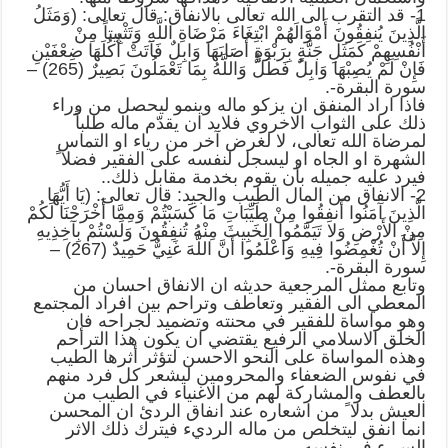
1- قد التقرب الى الله تعالى بالانفاق: قال تعالى: (وَمَثَلُ
الَّذِينَ يُنفِقُونَ أَمْوَالَهُمْ ابْتِغَاءَ مَرْضَاةِ اللَّهِ وَتَثْبِيتاً مِنْ
أَنْفُسِهِمْ كَمَثَلِ جَنَّةٍ بِرَبْوَةٍ أَصَابَهَا وَابِلٌ فَآتَتْ أُكُلَهَا ضِعْفَيْنِ
فَإِنْ لَمْ يُصِبْهَا وَابِلٌ فَطَلٌّ وَاللَّهُ بِمَا تَعْمَلُونَ بَصِيرٌ (265) –
سورة البقرة-.
فاذا اراد المنفق ان يزكو ماله وينمو ليحصل من وراء
ذلك على الثواب الاخروي فلابد ان يقدّم ماله طلباً
لمرضاة الله تعالى، لا لغرض آخر من رياء او التماس
الشهرة او الجاه او ليسجل لنفسه على الفقير فضلا ً
فيرد عليه جميله بأن يقوم بخدمة مقابل ذلك..
2- الانفاق من المال الطيب والجيد: قال تعالى: (يَا أَيُّهَا
الَّذِينَ آمَنُوا أَنفِقُوا مِنْ طَيِّبَاتِ مَا كَسَبْتُمْ وَمِمَّا أَخْرَجْنَا لَكُمْ
مِنْ الأَرْضِ وَلا تَيَمَّمُوا الْخَبِيثَ مِنْهُ تُنفِقُونَ وَلَسْتُمْ بِآخِذِيهِ
إِلاَّ أَنْ تُغْمِضُوا فِيهِ وَاعْلَمُوا أَنَّ اللَّهَ غَنِيٌّ حَمِيدٌ (267) –
سورة البقرة-.
وتابع ممثل المرجعية حديثه ان الانفاق احسان من
المعطي الى الفقير وتعاطف وتراحم بين افراد المجتمع
وهو مواساة للفقير في محنته وتضميد لجراحه فإن
الخلق الاسلامي الرفيع يقتضي ان يكون هذا التراحم
وهذه المواساة على النحو الاحسن لتؤثر أثرها الطيب
في نفوس الضعفاء والمحرومين ليشعر كل فرد منهم
بالعطف والمشاركة لهم من الاغنياء في الطيب من
العيش بدلا ً من اشعاره عند انفاق الردئ ان المحسن
انما انفق ليتخلص من ماله الرديء فيترك ذلك الاثر
السيء في نفسه..