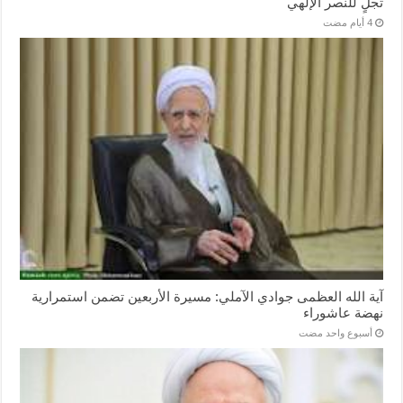
تجلٍ للنصر الإلهي
آية الله العظمى جوادي الآملي: مسيرة الأربعين تضمن استمرارية
نهضة عاشوراء
‏أسبوع واحد مضت