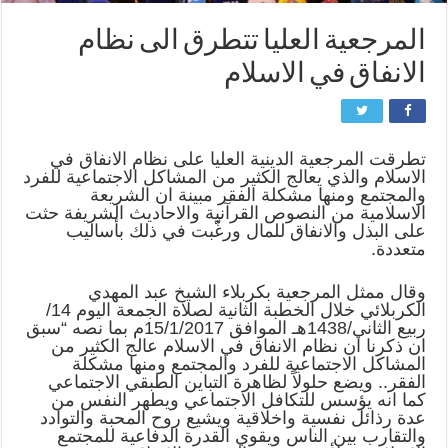
المرجعية العليا تتطرق الى نظام
الانفاق في الاسلام
تطرقت المرجعية الدينية العليا على نظام الانفاق في
الاسلام والذي يعالج الكثير من المشاكل الاجتماعية للفرد
والمجتمع ومنها مشكلة الفقر مبينة ان الشريعة
الاسلامية من النصوص القرآنية والاحاديث الشريفة حثت
على البذل والانفاق للمال ورغّبت في ذلك بأساليب
متعددة.
وقال ممثل المرجعية بكربلاء الشيخ عبد المهدي
الكربلائي خلال الخطبة الثانية لصلاة الجمعة اليوم 14/
ربيع الثاني/1438هـ الموافق 15/1/2017م بما نصه “سبق
ان ذكرنا ان نظام الانفاق في الاسلام عالج الكثير من
المشاكل الاجتماعية للفرد والمجتمع ومنها مشكلة
الفقر.. ويضع حلولاً لظاهرة التباين الطبقي الاجتماعي
كما انه يؤسس للتكافل الاجتماعي ويطهر النفس من
عدة رذائل نفسية واخلاقية ويشيع روح المحبة والتوادد
والتقارب بين الناس ويقوي القدرة الدفاعية للمجتمع