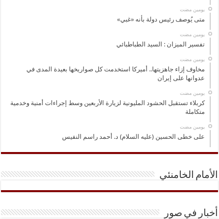
‏يومين مضت
متى يُوصف رئيس دولة بأنه «غبي»
‏يومين مضت
تفسير الميزان : السيد الطباطبائي
‏يومين مضت
مخاوف إزاء جاهزيتها.. أميركا استخدمت كل صواريخها بعيدة المدى في
عدوانها على إيران
‏يومين مضت
كربلاء تستقبل الحشود المليونية لزيارة الأربعين وسط إجراءات أمنية وخدمية
متكاملة
‏يومين مضت
على خطى الحسين (عليه السلام) د. أحمد راسم النفيس
الأمام الخامنئي
أخبار في صور