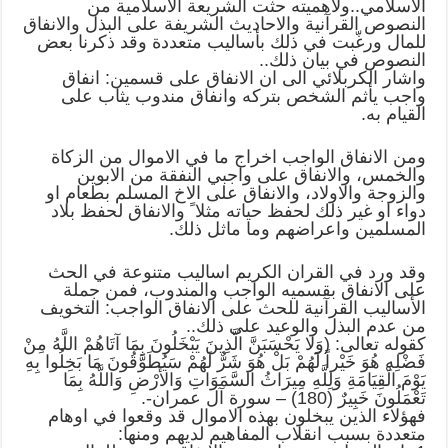
الاسلامي..ولأهميته حثت الشريعة الاسلامية من
النصوص القرآنية والاحاديث الشريفة على البذل والانفاق
للمال ورغّبت في ذلك بأساليب متعددة وقد ذكرنا بعض
النصوص في بيان ذلك..
واشار الكربلائي الى ان الانفاق على قسمين: انفاق
واجب يأثم الشخص بتركه وانفاق مندوب يثاب على
القيام به.
ومن الانفاق الواجب اخراج ما في الاموال من الزكاة
والخمس، والانفاق على واجبي النفقة من الابوين
والزوجة والاولاد، والانفاق على الاخ المسلم بطعام او
دواء او غير ذلك لحفظ حياته مثلا ً والانفاق لحفظ بلاد
المسلمين واعراضهم وما ماثل ذلك.
وقد ورد في القران الكريم اساليب متنوعة في الحث
على الانفاق بقسميه الواجب والمندوب، فمن جملة
الأساليب القرآنية للحث على الانفاق الواجب: التخويف
من عدم البذل والوعيد على ذلك..
كقوله تعالى: (وَلا يَحْسَبَنَّ الَّذِينَ يَبْخَلُونَ بِمَا آتَاهُمْ اللَّهُ مِنْ
فَضْلِهِ هُوَ خَيْراً لَهُمْ بَلْ هُوَ شَرٌّ لَهُمْ سَيُطَوَّقُونَ مَا بَخِلُوا بِهِ
يَوْمَ الْقِيَامَةِ وَلِلَّهِ مِيرَاثُ السَّمَوَاتِ وَالأَرْضِ وَاللَّهُ بِمَا
تَعْمَلُونَ خَبِيرٌ (180) – سورة آل عمران-.
فهؤلاء الذين يبخلون بهذه الاموال قد وقعوا في اوهام
متعددة بسبب انقلاب المفاهيم لديهم ومنها: