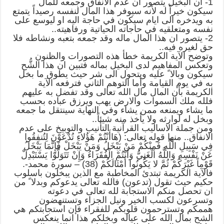
1- ان البخيل يتصور ان عدم الانفاق وجمعه للمال
سيكون خيراً له لأنه سيوفر هذا المال لنفسه رصيداً يتمتع
به ويدخره الى ايام سيكون في حاجة اليه او ليوسع على
نفسه ومتعلقيه في حاجاته الحياتية ورفاهيته..
2- يتصور ان هذا المال ماله وقد جمعه بتعبه ونشاطه فلا
حق لغيره فيه..
وتوضح الآية الكريمة خطأ هذه التصورات والظنون
وتعكس المفاهيم لدى البخيل بماله فتبين ان هذا الشُّح
سيكون وبالا ً عليه ويتحول الى شر حيث يطوق ما بخل
به في يوم القيامة وأما التوهم الثاني فترفعه الآية
الكريمة بأن المال مال الله تعالى وقد تفضل به عليهم
فلله ملك السموات والارض يهب ويرزق عباده بحسب
ما يشاء ويمنعه ممن يشاء وفي النهاية سينتقل ما جمعه
وبخل له لوارثه ولا يأخذ منه شيئاً..
ومن جملة الاساليب القرآنية التأنيب والتوبيخ على عدم
الانفاق.. منها قوله تعالى: (هَاأَنْتُمْ هَؤُلاءِ تُدْعَوْنَ لِتُنفِقُوا
فِي سَبِيلِ اللَّهِ فَمِنْكُمْ مَنْ يَبْخَلُ وَمَنْ يَبْخَلْ فَإِنَّمَا يَبْخَلُ
عَنْ نَفْسِهِ وَاللَّهُ الْغَنِيُّ وَأَنْتُمْ الْفُقَرَاءُ وَإِنْ تَتَوَلَّوْا يَسْتَبْدِلْ
قَوْماً غَيْرَكُمْ ثُمَّ لا يَكُونُوا أَمْثَالَكُمْ (38) – سورة محمد-.
فالآية الكريمة تبتدئ المخاطبة مع الذين يبخلون باسلوب
حكيم حيث تقول (تدعون) فالله تعالى يدعوكم وبدلا ً من
ان تحصل منكم الاستجابة لله تعالى في دعوته
وتسرعون لكسب الخير ونيل الجزاء وتستنهضون
هممكم وتسترحمون قلوبكم للفقراء فإن استجابتكم هي
الشح بمال الله على عياله وبخلكم هذا انما ينعكس