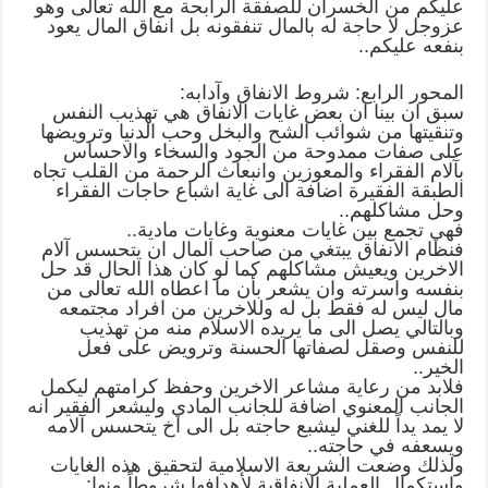
عليكم من الخسران للصفقة الرابحة مع الله تعالى وهو
عزوجل لا حاجة له بالمال تنفقونه بل انفاق المال يعود
بنفعه عليكم..
المحور الرابع: شروط الانفاق وآدابه:
سبق ان بينا ان بعض غايات الانفاق هي تهذيب النفس
وتنقيتها من شوائب الشح والبخل وحب الدنيا وترويضها
على صفات ممدوحة من الجود والسخاء والاحساس
بآلام الفقراء والمعوزين وانبعاث الرحمة من القلب تجاه
الطبقة الفقيرة اضافة الى غاية اشباع حاجات الفقراء
وحل مشاكلهم..
فهي تجمع بين غايات معنوية وغايات مادية..
فنظام الانفاق يبتغي من صاحب المال ان يتحسس آلام
الاخرين ويعيش مشاكلهم كما لو كان هذا الحال قد حل
بنفسه واسرته وان يشعر بأن ما اعطاه الله تعالى من
مال ليس له فقط بل له وللاخرين من افراد مجتمعه
وبالتالي يصل الى ما يريده الاسلام منه من تهذيب
للنفس وصقل لصفاتها الحسنة وترويض على فعل
الخير..
فلابد من رعاية مشاعر الاخرين وحفظ كرامتهم ليكمل
الجانب المعنوي اضافة للجانب المادي وليشعر الفقير انه
لا يمد يداً للغني ليشبع حاجته بل الى اخ يتحسس آلامه
ويسعفه في حاجته..
ولذلك وضعت الشريعة الاسلامية لتحقيق هذه الغايات
واستكمال العملية الانفاقية لأهدافها شروطاً منها: