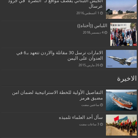
الجيش اللبناني يقصف مواقع لـ “النصرة” في جرود
عرسال
1 أغسطس,2016
اللباس ((أختاه))
4 ديسمبر,2018
الامارات ترسل 30 مقاتلة والاردن تتعهد بـ6 في
العدوان على اليمن
26 مارس,2015
الاخيرة
التفاصيل الأولية للخطة الاستراتيجية لضمان امن
مضيق هرمز
‏ساعتين مضت
سأل أحد العلماء تلميذه