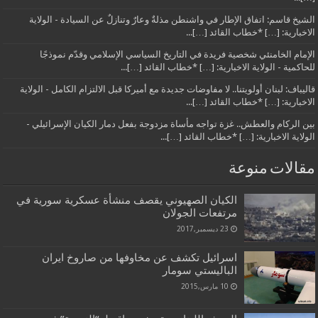
الشيخ قاسم: اتفاق الإطار في واشنطن مذلةٌ وعارٌ وتنازلٌ عن السيادة - الولاية
الاخبارية: […] *خطاب القائد […]...
الإمام الخامنئي شخصية فريدة في التاريخ السياسي الإسلامي وقدّم نموذجًا
للحاكمية - الولاية الاخبارية: […] *خطاب القائد […]...
قاليباف: لبنان أولويتنا.. لا مفاوضات جديدة مع أميركا قبل الالتزام الكامل - الولاية
الاخبارية: […] *خطاب القائد […]...
بين الركام والعطش.. غزة تواجه مأساة مزدوجة بفعل دمار الكيان الإسرائيلي -
الولاية الاخبارية: […] *خطاب القائد […]...
مقالات منوعة
الكيان الصهيوني يقصف منشأة عسكرية سورية في
مرتفعات الجولان
23 ديسمبر,2017
اسرائيل تكشف عن مخاوفها من صاروخ ايران
الباليستي سومار
10 مارس,2015