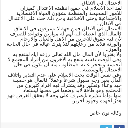
الاعتدال في الانفاق:
لقد اخذ الاسلام في جميع انظمته الاعتدال كميزان
للامور الصحيحة والمنظمة لشؤون الحياة الاقتصادية
والاجتماعية وحتى الاخلاقية ومن ذلك حث على الاعتدال
في الانفاق..
الاعتدال في الانفاق فمن جهة لا يسرفون في الانفاق
فالمال الذي اعطاه الله لهم له موازين وقواعد للصرف
لأن فيه حقوق للاخرين من الاهل والعيال والارحام
والورثة فلابد من رعايتهم لئلا يترك عياله في حال الحاجة
والعوز..
ولا يقتروا لأن المال مال الله تعالى رزقه اياه لينتفع به
وفي الوقت نفسه ينتفع به الاخرون من افراد المجتمع لا
ليحبسه ويحجر عليه..فمطلوب منه ان يكون في حال
الاعتدال والوسطية..
وفي نفس الوقت يحث الاسلام على عدم التبذير واتلاف
المال بغير وجه مقبول شرعاً وعقلا ً فالمال هو حصيلة
جهد وعناء وتفكير وقد يشترك فيه افراد كثيرون من
المجتمع وهو طاقة لابد وضعها في محلها ليستفاد
منها..واما تبذيره بالصرف على وجه لا يحقق الغرض فهو
هدرٌ لجهده وجهود آخرين..
وكالة نون خاص