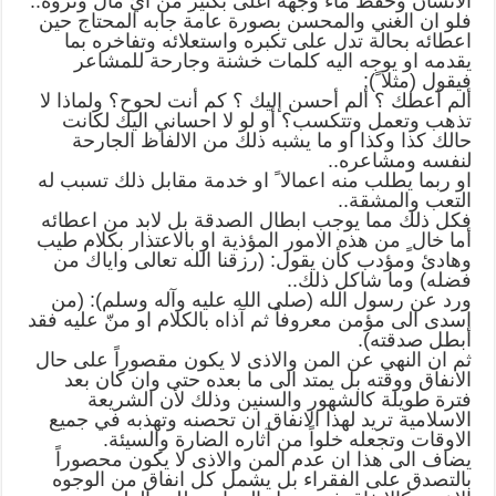
الانسان وحفظ ماء وجهه اغلى بكثير من أيّ مال وثروة..
فلو ان الغني والمحسن بصورة عامة جابه المحتاج حين
اعطائه بحالة تدل على تكبره واستعلائه وتفاخره بما
يقدمه او يوجه اليه كلمات خشنة وجارحة للمشاعر
فيقول (مثلا ً):
ألم أعطك ؟ ألم أحسن إليك ؟ كم أنت لحوح؟ ولماذا لا
تذهب وتعمل وتتكسب؟ أو لو لا احساني اليك لكانت
حالك كذا وكذا او ما يشبه ذلك من الالفاظ الجارحة
لنفسه ومشاعره..
او ربما يطلب منه اعمالا ً او خدمة مقابل ذلك تسبب له
التعب والمشقة..
فكل ذلك مما يوجب ابطال الصدقة بل لابد من اعطائه
أما خال ٍ من هذه الامور المؤذية او بالاعتذار بكلام طيب
وهادئ ومؤدب كأن يقول: (رزقنا الله تعالى واياك من
فضله) وما شاكل ذلك..
ورد عن رسول الله (صلى الله عليه وآله وسلم): (من
اسدى الى مؤمن معروفاً ثم آذاه بالكلام او منّ عليه فقد
أبطل صدقته).
ثم ان النهي عن المن والاذى لا يكون مقصوراً على حال
الانفاق ووقته بل يمتد الى ما بعده حتى وان كان بعد
فترة طويلة كالشهور والسنين وذلك لأن الشريعة
الاسلامية تريد لهذا الانفاق ان تحصنه وتهذبه في جميع
الاوقات وتجعله خلواً من آثاره الضارة والسيئة.
يضاف الى هذا ان عدم المن والاذى لا يكون محصوراً
بالتصدق على الفقراء بل يشمل كل انفاق من الوجوه