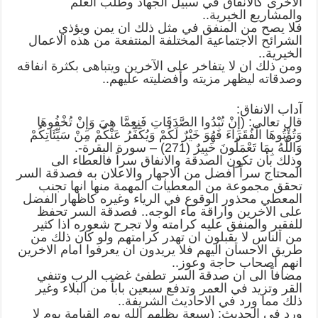
الاخرى كالانفاق في سبيل الجهاد وطلب العلم
والمشاريع الخيرية..
فلا يصح من المنفق في مثل ذلك ان يمن ويؤذي
الشرائح الاجتماعية المختلفة المنتفعة من هذه الاعمال
الخيرية..
ومن ذلك ان لا يتفاخر على الآخرين ويتباهى بكثرة انفاقه
وصدقاته ليظهر مزيته وأفضليته عليهم..
آداب الانفاق:
قال تعالى: (إِنْ تُبْدُوا الصَّدَقَاتِ فَنِعِمَّا هِيَ وَإِنْ تُخْفُوهَا
وَتُؤْتُوهَا الْفُقَرَاءَ فَهُوَ خَيْرٌ لَكُمْ وَيُكَفِّرُ عَنْكُمْ مِنْ سَيِّئَاتِكُمْ
وَاللَّهُ بِمَا تَعْمَلُونَ خَبِيرٌ (271) – سورة البقرة-.
وذلك بأن تكون الصدقة والانفاق سراً فالعطاء الى
المحتاج سراً أفضل من الاجهار والاعلان به فصدقة السر
تحقق مجموعة من المعطيات المهمة منها انها تجنب
المعطي محذور الوقوع في الرياء وغيره كاظهار الفضل
على الاخرين واراقة ماء الوجه.. فصدقة السر تحفظ
للفقير والمنفق عليه كرامته ولا تجرح شعوره اذا كثير
من الناس لا يقبلون ان تهدر كرامتهم ولو كان ذلك من
طريق الاحسان اليهم فلا يريدون ان يعرفوا امام الاخرين
انهم اصحاب حاجة وعوز..
مضافاً الى ان صدقة السر تطفئ غضب الرب وتنفي
القر وتزيد في العمر وتدفع سبعين باباً من البلاء وغير
ذلك مما ورد في الاحاديث الشريفة..
ورد في الحديث: (سبعة يظلهم الله يوم القيامة يوم لا