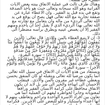
وهناك طرف ثالث في عملية الانفاق بينته بعض الايات
القرانية وهو الله سبحانه وتعالى حيث هو يأخذ الصدقة
وتقع في يده قبل يد الفقير.. وان الاعطاء عبارة عن
صفقة تجارية مع الله تعالى فهل يصح ان يوقع في يد
الله تعالى الرديء من ماله وان يتعامل مع تجارته مع
الله تعالى بهذا الرديء الذي لا يقبل احدٌ ان يأخذه ومنهم
الفقير إلا ان يغمض عينيه ويطرق برأسه مضطراً الى
ذلك.
3- ان لا يتبع العطاء بالمن والاذى: قال تعالى: (الَّذِينَ
يُنفِقُونَ أَمْوَالَهُمْ فِي سَبِيلِ اللَّهِ ثُمَّ لا يُتْبِعُونَ مَا أَنفَقُوا مَنّاً
وَلا أَذًى لَهُمْ أَجْرُهُمْ عِنْدَ رَبِّهِمْ وَلا خَوْفٌ عَلَيْهِمْ وَلا هُمْ
يَحْزَنُونَ (262) قَوْلٌ مَعْرُوفٌ وَمَغْفِرَةٌ خَيْرٌ مِنْ صَدَقَةٍ
يَتْبَعُهَا أَذًى وَاللَّهُ غَنِيٌّ حَلِيمٌ (263) – سورة البقرة-.
وقال تعالى: (يَا أَيُّهَا الَّذِينَ آمَنُوا لا تُبْطِلُوا صَدَقَاتِكُمْ بِالْمَنِّ
وَالأَذَى كَالَّذِي يُنفِقُ مَالَهُ رِئَاءَ النَّاسِ وَلا يُؤْمِنُ بِاللَّهِ وَالْيَوْمِ
الآخِرِ) – سورة البقرة-.
ويستفاد من هذه الآيات ان الانفاق في سبيل الله تعالى
انما يكون مرضياً لله تعالى ويتقبله لو كان المنفق يحسن
ويعطي عطاءه غير مقرون بالمن والاذى.. فينقلب
الاحسان الى اساءة والخير الى شر بل لابد ان يكون
الانفاق محافظاً على كرامة الانسان الفقير ورافعاً
لمعنوياته وجابراً لخواطره ليفهم ان العملية انما هي
تعاون بين افراد الاسرة الواحدة وتراحم وتعاطف بينهم لا
انها اعتداء واستكبار وعلو للبعض على الاخرين.. فكرامة