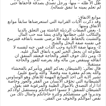
ظل الا ظله – منها- ورجل تصدق بصدقة فأخفاها حتى
لم تعلم يمينه ما تنفق شماله).
موانع الانفاق:
وقد ذكرت الايات القرانية التي استعرضناها سابقاً موانع
الانفاق ومنها:
1- بعض الصفات الرذيلة الناشئة من التعلق بالدنيا
والتكالب على حطامها والذي ينشأ منه حب المال
والتشبث بالحفاظ عليه فلا ترضى نفسه بانفاقه فتترسخ
في نفسه صفة البخل والشح.
2- ومنها صفة الانانية وحب الذات فمن حبه لنفسه لا
تطاوعه ان يجعل الخير لغيره بانفاق المال عليه.
3- ومن ذلك خوف الفقر والحاجة فيعتقد المنفق ان
انفاقه سينقص من ماله وقد يعرضه للعوز والحاجة
مستقبلاً.
قال تعالى: (الشيطان يعدكم الفقر ويأمركم بالفحشاء
والله يعدكم مغفرة منه وفضلا ً والله واسع عليم).
تشير الاية الى احد الموانع المهمة للانفاق وهو الوساوس
الشيطانية التي تخوّف الانسان من الفقر والعوز وخاصة
اذا اراد التصدق بالاموال الطيبة والمرغوبة فقد يقول
الشيطان للمنفق: لا تنسوا احتياجاتكم ومستقبل اولادكم
وتدبروا في مستقبلكم وكثرة حاجاتكم وامثال ذلك من
نقص اموالكم والخوف من الفقر..