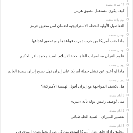
كيف يكون مستقبل مضيق هرمز
‏يوم واحد مضت
التفاصيل الأولية للخطة الاستراتيجية لضمان امن مضيق هرمز
‏يومين مضت
ماذا جنت أمريكا من حرب دمرت قواعدها ولم تحقق اهدافها
‏يومين مضت
علوم القرآن محاضرات القاها حجة الاسلام السيد محمد باقر الحكيم
‏يومين مضت
ماذا لو أعلن عن فشل حملة أمريكا على إيران فهل تصبح إيران سيدة العالم
‏يومين مضت
هل تكشف المواجهة مع إيران أفول الهيمنة الأميركية؟
متى يُوصف رئيس دولة بأنه «غبي»
تفسير الميزان : السيد الطباطبائي
مخاوف إزاء جاهزيتها.. أميركا استخدمت كل صواريخها بعيدة المدى في