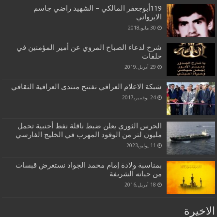
119أبوجعفر المالكي – الشهيد راضي جاسم
الايرواني
30 مايو,2018
شرح لدعاء الصباح المروي عن أمير المؤمنين في
حلقات
29 أبريل,2019
شبكة الاعلام العراقي تفتتح منتدى العراقية الثقافي
24 نوفمبر,2017
الحرس الثوري يعلن ضبط ناقلة نفط أجنبية تحمل
مليون لتر من الوقود المهرب في الخليج الفارسي
11 يوليو,2023
بمناسبة ولادة إمام محمد الجواد نستعرض قبسات
من حياته الشريفة
18 أبريل,2016
الاخيرة