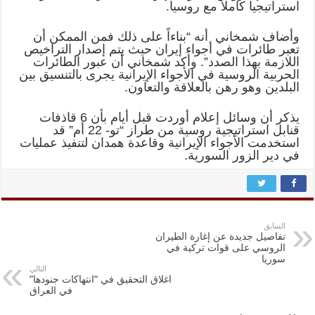
استراتيجيا كاملا مع روسيا.
وأضاف شمخاني أنه “بناءاً على ذلك فمن الممكن أن
تعبر طائرات في أجواء إيران حيث يتم إصدار التراخيص
اللازمة بهذا الصدد”. وأكد شمخاني أن عبور الطائرات
الحربية الروسية في الأجواء الإيرانية يجرى بالتنسيق بين
البلدين وهو رهن بالعلاقة والتعاون.
يذكر أن وسائل إعلام أوردت قبل أيام بأن 6 قاذفات
قنابل استراتيجية روسية من طراز “تو- 22 أم” قد
استخدمت الأجواء الإيرانية وقاعدة همدان لتنفيذ عمليات
في دير الزور السورية.
السابق
تفاصيل جديدة عن إغارة الطيران
الروسي على قوات تركية في
سوريا
التالي
اغلاق التحقيق في “انتهاكات جنودها”
في العراق