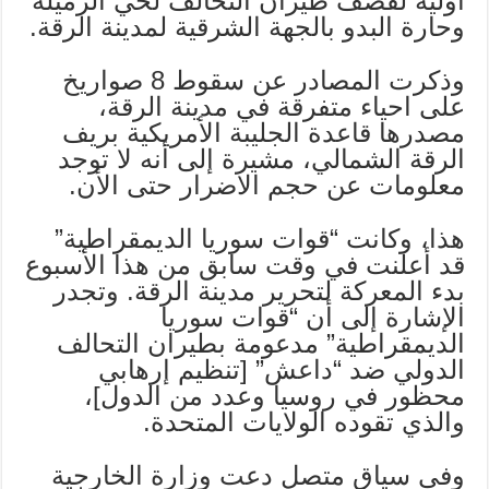
اولية لقصف طيران التحالف لحي الرميلة
وحارة البدو بالجهة الشرقية لمدينة الرقة.
وذكرت المصادر عن سقوط 8 صواريخ
على احياء متفرقة في مدينة الرقة،
مصدرها قاعدة الجليبة الأمريكية بريف
الرقة الشمالي، مشيرة إلى أنه لا توجد
معلومات عن حجم الاضرار حتى الأن.
هذا، وكانت “قوات سوريا الديمقراطية”
قد أعلنت في وقت سابق من هذا الأسبوع
بدء المعركة لتحرير مدينة الرقة. وتجدر
الإشارة إلى أن “قوات سوريا
الديمقراطية” مدعومة بطيران التحالف
الدولي ضد “داعش” [تنظيم إرهابي
محظور في روسيا وعدد من الدول]،
والذي تقوده الولايات المتحدة.
وفي سياق متصل دعت وزارة الخارجية