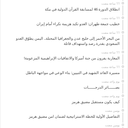
انطلاق الدورة 46 لمسابقة القرآن الدولية في مكة
خطيب جمعة طهران: العدو تكبد هزيمة نكراء أمام إيران
من البحر الأحمر إلى خليج عدن والجغرافيا المحتلة.. اليمن يطوّق العدو
السعودي بقدرة رصد واستهداف قاتلة
المغاربة يفرون من جنة أميركا والاتفاقيات الإبراهيمية المزعومة!
مسيرة القائد الشهيد في التبيين: بناء الوعي في مواجهة الباطل
‏يوم واحد مضت
بصــــــائر الدرجــــــات
‏يوم واحد مضت
كيف يكون مستقبل مضيق هرمز
‏يومين مضت
التفاصيل الأولية للخطة الاستراتيجية لضمان امن مضيق هرمز
‏يومين مضت