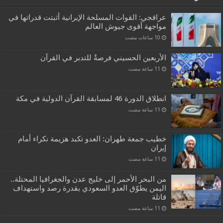
عراقجي: القوات المسلحة الإيرانية أثبتت قدراتها في
مواجهة أقوى جيوش العالم
الأربعين الحسيني فرصةٌ للتدبر في القرآن
انطلاق الدورة 46 لمسابقة القرآن الدولية في مكة
خطيب جمعة طهران: العدو تكبد هزيمة نكراء أمام
إيران
من البحر الأحمر إلى خليج عدن والجغرافيا المحتلة..
اليمن يطوّق العدو السعودي بقدرة رصد واستهداف
قاتلة