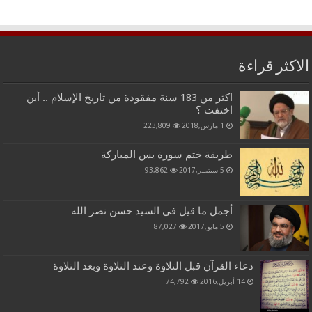
الاكثر قراءة
اكثر من 183 سنة مفقودة من تاريخ الإسلام .. أين
اختفت ؟
1 مارس,2018
223,809
طريقة ختم سورة يس المباركة
5 سبتمبر,2017
93,862
أجمل ما قيل في السيد حسن نصر الله
5 مايو,2017
87,027
دعاء القرآن قبل التلاوة وعند التلاوة وبعد التلاوة
14 أبريل,2016
74,792