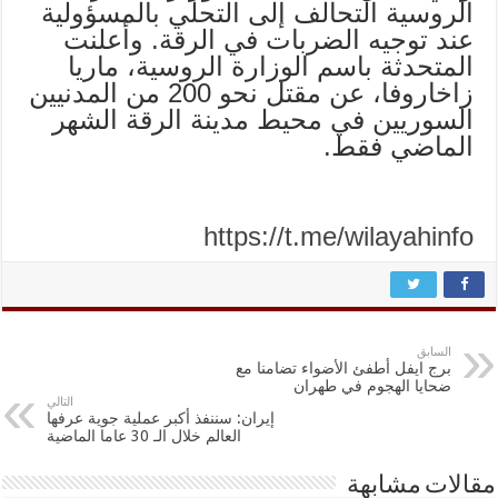
الروسية التحالف إلى التحلي بالمسؤولية
عند توجيه الضربات في الرقة. وأعلنت
المتحدثة باسم الوزارة الروسية، ماريا
زاخاروفا، عن مقتل نحو 200 من المدنيين
السوريين في محيط مدينة الرقة الشهر
الماضي فقط.
https://t.me/wilayahinfo
السابق
برج ايفل أطفئ الأضواء تضامنا مع
ضحايا الهجوم في طهران
التالي
إيران: سننفذ أكبر عملية جوية عرفها
العالم خلال الـ 30 عاما الماضية
مقالات مشابهة