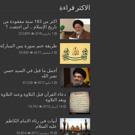
الاكثر قراءة
اكثر من 183 سنة مفقودة من
تاريخ الإسلام .. أين اختفت ؟
1 مارس,2018
223,809
طريقة ختم سورة يس المباركة
5 سبتمبر,2017
93,865
أجمل ما قيل في السيد حسن
نصر الله
5 مايو,2017
87,028
دعاء القرآن قبل التلاوة وعند التلاوة
وبعد التلاوة
14 أبريل,2016
74,792
أبيات في رثاء الامام الكاظم
عليه السلام
10 ديسمبر,2017
59,856