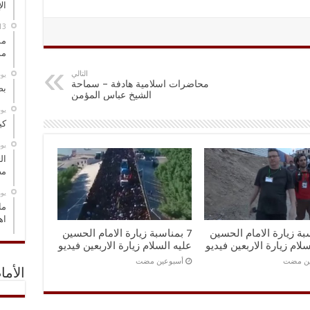
ال
مس
مو
التالي
‏ي
محاضرات اسلامية هادفة – سماحة
بص
الشيخ عباس المؤمن
‏ي
كي
‏ي
ال
مض
‏ي
ما
اه
سبة زيارة الامام الحسين
7 بمناسبة زيارة الامام الحسين
سلام زيارة الاربعين فيديو
عليه السلام زيارة الاربعين فيديو
ين مضت
‏أسبوعين مضت
الأما