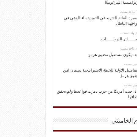
إبراهيمية المزعومة!
يرة القائد الشهيد في التبيين: بناء الوعي في
اجهة الباطل
وم واحد مضت
ــــــائر الدرجــــــات
وم واحد مضت
ف يكون مستقبل مضيق هرمز
ومين مضت
تفاصيل الأولية للخطة الاستراتيجية لضمان امن
يق هرمز
ومين مضت
ذا جنت أمريكا من حرب دمرت قواعدها ولم تحقق
دافها
م الخامنئي