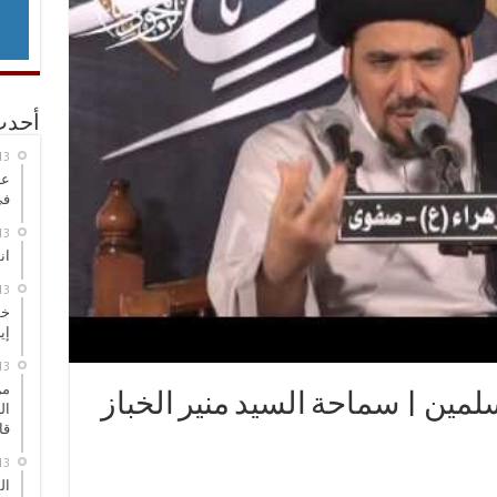
أحدث
عر
في
انطلاق
خط
إي
من
لمين | سماحة السيد منير الخباز
ال
قا
ال