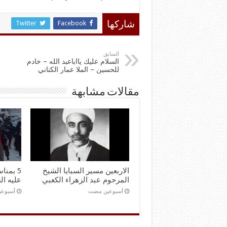
Twitter
Facebook
شاركها
السابق
السلام عليك يااباعبد الله – خادم
للحسين – الملا عمار الكناني
مقالات مشابهة
الاربعين مسير السبايا الشيخ
5 بمنا
المرحوم عبد الزهراء الكعبي
عليه ال
‏أسبوعين مضت
‏أسبوع