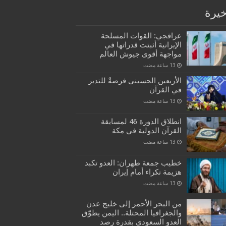
خيرة
عراقجي: القوات المسلحة
الإيرانية أثبتت قدراتها في
مواجهة أقوى جيوش العالم
الأربعين الحسيني فرصةٌ للتدبر
في القرآن
انطلاق الدورة 46 لمسابقة
القرآن الدولية في مكة
خطيب جمعة طهران: العدو تكبد
هزيمة نكراء أمام إيران
من البحر الأحمر إلى خليج عدن
والجغرافيا المحتلة.. اليمن يطوّق
العدو السعودي بقدرة رصد