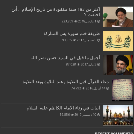
اكثر من 183 سنة مفقودة من تاريخ الإسلام .. أين
اختفت ؟
1 مارس,2018
223,809
طريقة ختم سورة يس المباركة
5 سبتمبر,2017
93,865
أجمل ما قيل في السيد حسن نصر الله
5 مايو,2017
87,028
دعاء القرآن قبل التلاوة وعند التلاوة وبعد التلاوة
14 أبريل,2016
74,792
أبيات في رثاء الامام الكاظم عليه السلام
10 ديسمبر,2017
59,856