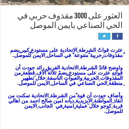
العثور على 3000 مقذوف حربي في
الحي الصناعي بايمن الموصل
عثرت قواتُ الشرطة ِالاتحادية على مستودع ٍكبير ٍيضم
ُمقذوفات ٍحربية ًمتنوعة ً في الساحل ِالايمن للموصل.
واوضح قائدُ الشرطة ِالاتحادية الفريق رائد جودت أن
قواتِهِ عثرت على مستودع ٍيضمُ ثلاثة َآلاف ِقطعة ٍمن
المقذوفات ِالحربية ِوالعبواتِ الناسفة ِخلال َتطهير
ِمنطقة ِالحي الصناعي في الساحل ِالايمن للموصل.
وأضاف جودت اَن قوة ًمن الشرطة ِالاتحادية تمكنت من
انقاذ ِالمواطنة ِالايزيدية ِديانه امين صالح احمد من اهالي
قرية ِكوجو خلال َعملية ٍامنية ٍفي الجانب ِالايمن
للموصل.