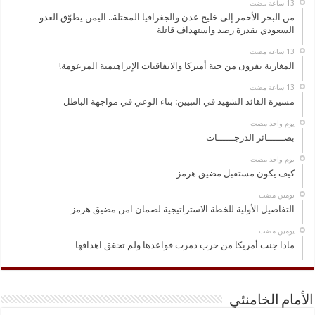
من البحر الأحمر إلى خليج عدن والجغرافيا المحتلة.. اليمن يطوّق العدو
السعودي بقدرة رصد واستهداف قاتلة
المغاربة يفرون من جنة أميركا والاتفاقيات الإبراهيمية المزعومة!
مسيرة القائد الشهيد في التبيين: بناء الوعي في مواجهة الباطل
‏يوم واحد مضت
بصــــــائر الدرجــــــات
‏يوم واحد مضت
كيف يكون مستقبل مضيق هرمز
‏يومين مضت
التفاصيل الأولية للخطة الاستراتيجية لضمان امن مضيق هرمز
‏يومين مضت
ماذا جنت أمريكا من حرب دمرت قواعدها ولم تحقق اهدافها
الأمام الخامنئي