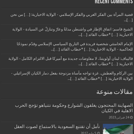
Recent Comments
قضية المرأة بين الفكر الغربي والفكر الإسلامي - الولاية الاخبارية: […] من نحن
[…]...
الشيخ قاسم: اتفاق الإطار في واشنطن مذلةٌ وعارٌ وتنازلٌ عن السيادة - الولاية
الاخبارية: […] *خطاب القائد […]...
الإمام الخامنئي شخصية فريدة في التاريخ السياسي الإسلامي وقدّم نموذجًا
للحاكمية - الولاية الاخبارية: […] *خطاب القائد […]...
قاليباف: لبنان أولويتنا.. لا مفاوضات جديدة مع أميركا قبل الالتزام الكامل - الولاية
الاخبارية: […] *خطاب القائد […]...
بين الركام والعطش.. غزة تواجه مأساة مزدوجة بفعل دمار الكيان الإسرائيلي -
الولاية الاخبارية: […] *خطاب القائد […]...
مقالات منوعة
الصهاينة المحتجون يغلقون الشوارع وحكومة نتنياهو تؤجج الحرب
الاهلية في الكيان
24 فبراير,2023
نأمل أن تقتنع السعودية بالاستماع لصوت العقل
5 مايو,2017