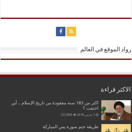
رواد الموقع في العالم
الاكثر قراءة
اكثر من 183 سنة مفقودة من تاريخ الإسلام .. أين
اختفت ؟
1 مارس,2018
223,809
طريقة ختم سورة يس المباركة