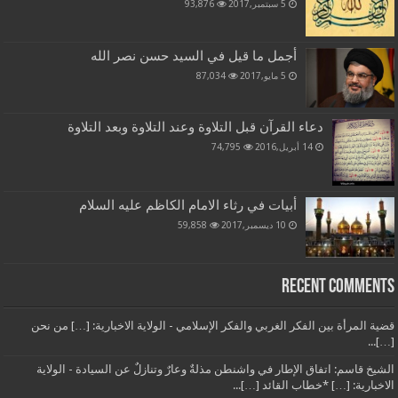
5 سبتمبر,2017
93,876
أجمل ما قيل في السيد حسن نصر الله
5 مايو,2017
87,034
دعاء القرآن قبل التلاوة وعند التلاوة وبعد التلاوة
14 أبريل,2016
74,795
أبيات في رثاء الامام الكاظم عليه السلام
10 ديسمبر,2017
59,858
Recent Comments
قضية المرأة بين الفكر الغربي والفكر الإسلامي - الولاية الاخبارية: […] من نحن
[…]...
الشيخ قاسم: اتفاق الإطار في واشنطن مذلةٌ وعارٌ وتنازلٌ عن السيادة - الولاية
الاخبارية: […] *خطاب القائد […]...