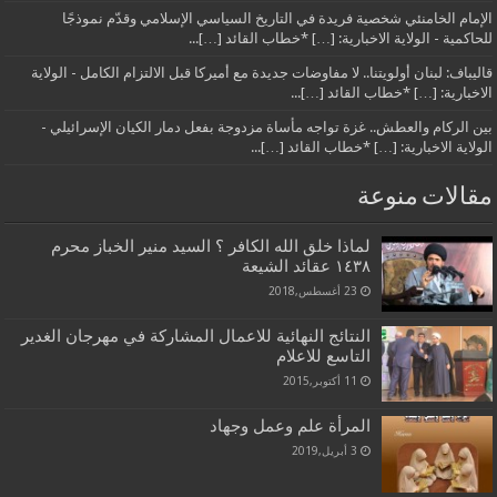
الإمام الخامنئي شخصية فريدة في التاريخ السياسي الإسلامي وقدّم نموذجًا
للحاكمية - الولاية الاخبارية: […] *خطاب القائد […]...
قاليباف: لبنان أولويتنا.. لا مفاوضات جديدة مع أميركا قبل الالتزام الكامل - الولاية
الاخبارية: […] *خطاب القائد […]...
بين الركام والعطش.. غزة تواجه مأساة مزدوجة بفعل دمار الكيان الإسرائيلي -
الولاية الاخبارية: […] *خطاب القائد […]...
مقالات منوعة
لماذا خلق الله الكافر ؟ السيد منير الخباز محرم
١٤٣٨ عقائد الشيعة
23 أغسطس,2018
النتائج النهائية للاعمال المشاركة في مهرجان الغدير
التاسع للاعلام
11 أكتوبر,2015
المرأة علم وعمل وجهاد
3 أبريل,2019