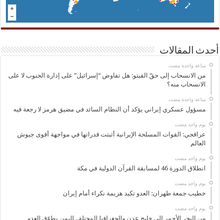
أحدث المقالات
‏ساعة واحدة مضت
من الانسحاب إلى حقّ الفيتو: هل تفاوض “إسرائيل” على إدارة الجنوب لا على
الانسحاب منه؟
‏ساعة واحدة مضت
مسؤول عسكري إيراني يؤكد أن النظام السائد في مضيق هرمز لا رجعة فيه
‏يوم واحد مضت
عراقجي: القوات المسلحة الإيرانية أثبتت قدراتها في مواجهة أقوى جيوش
العالم
‏يوم واحد مضت
انطلاق الدورة 46 لمسابقة القرآن الدولية في مكة
‏يوم واحد مضت
خطيب جمعة طهران: العدو تكبد هزيمة نكراء أمام إيران
‏يوم واحد مضت
من البحر الأحمر إلى خليج عدن والجغرافيا المحتلة.. اليمن يطوّق العدو