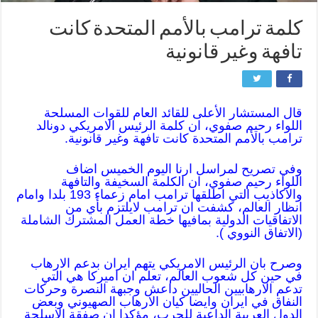
كلمة ترامب بالأمم المتحدة كانت
تافهة وغير قانونية
قال المستشار الأعلى للقائد العام للقوات المسلحة
اللواء رحيم صفوي، ان كلمة الرئيس الامريكي دونالد
ترامب بالأمم المتحدة كانت تافهة وغير قانونية.
وفي تصريح لمراسل ارنا اليوم الخميس اضاف
اللواء رحيم صفوي، ان الكلمة السخيفة والتافهة
والاكاذيب التي اطلقها ترامب امام زعماء 193 بلدا وامام
انظار العالم، كشفت ان ترامب لايلتزم بأي من
الاتفاقيات الدولية بمافيها خطة العمل المشترك الشاملة
(الاتفاق النووي ).
وصرح بان الرئيس الامريكي يتهم ايران بدعم الارهاب
في حين كل شعوب العالم، تعلم ان اميركا هي التي
تدعم الارهابيين الحاليين داعش وجبهة النصرة وحركات
النفاق في ايران وايضا كيان الارهاب الصهيوني وبعض
الدول العربية الداعية للحرب، مؤكدا ان صفقة الاسلحة