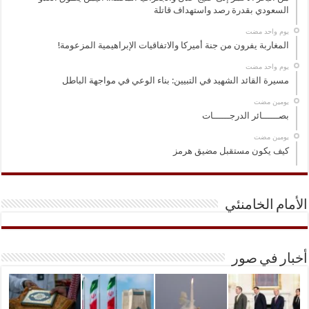
السعودي بقدرة رصد واستهداف قاتلة
‏يوم واحد مضت
المغاربة يفرون من جنة أميركا والاتفاقيات الإبراهيمية المزعومة!
‏يوم واحد مضت
مسيرة القائد الشهيد في التبيين: بناء الوعي في مواجهة الباطل
‏يومين مضت
بصــــــائر الدرجــــــات
‏يومين مضت
كيف يكون مستقبل مضيق هرمز
الأمام الخامنئي
أخبار في صور