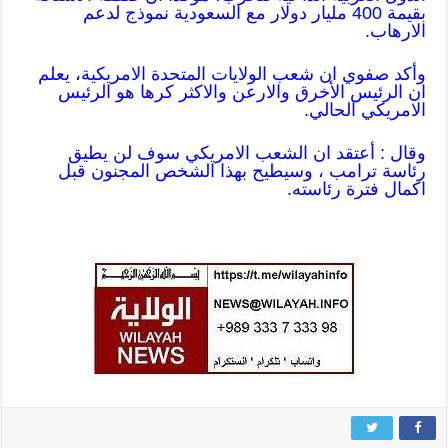
بقيمة 400 مليار دولار مع السعودية نموذج لدعم
الارهاب.
وأكد صفوي ان شعب الولايات المتحدة الامريكية، يعلم
ان الرئيس الأخرق والارعن والاكثر كرها هو الرئيس
الامريكي الحالي.
وقال : أعتقد ان الشعب الامريكي سوف لن يطيق
رئاسة ترامب ، وسيطيح بهذا الشخص المجنون قبل
اكمال فترة رئاسته.