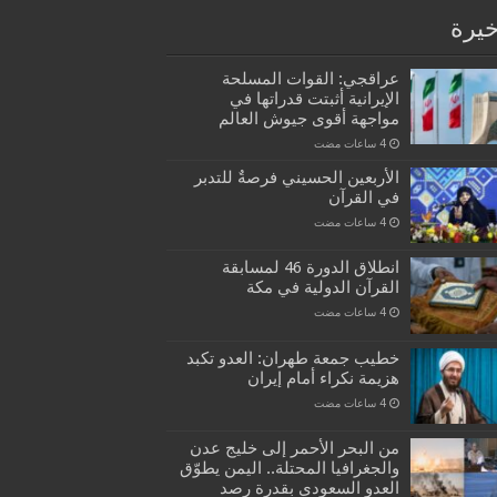
خيرة
عراقجي: القوات المسلحة
الإيرانية أثبتت قدراتها في
مواجهة أقوى جيوش العالم
الأربعين الحسيني فرصةٌ للتدبر
في القرآن
انطلاق الدورة 46 لمسابقة
القرآن الدولية في مكة
خطيب جمعة طهران: العدو تكبد
هزيمة نكراء أمام إيران
من البحر الأحمر إلى خليج عدن
والجغرافيا المحتلة.. اليمن يطوّق
العدو السعودي بقدرة رصد