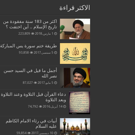
الاكثر قراءة
اكثر من 183 سنة مفقودة من
تاريخ الإسلام .. أين اختفت ؟
1 مارس,2018
223,809
طريقة ختم سورة يس المباركة
5 سبتمبر,2017
93,858
أجمل ما قيل في السيد حسن
نصر الله
5 مايو,2017
87,027
دعاء القرآن قبل التلاوة وعند التلاوة
وبعد التلاوة
14 أبريل,2016
74,792
أبيات في رثاء الامام الكاظم
عليه السلام
10 ديسمبر,2017
59,854