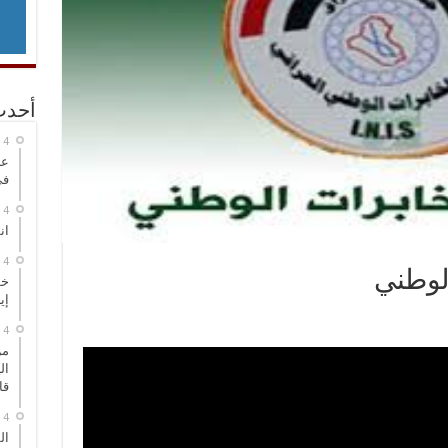
أحدث
عر
في
انطلاق
الوطني
خط
إي
من
ال
قا
ال