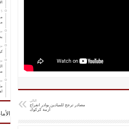
ال
مس
مو
‏ي
بص
‏ي
كي
‏ي
ال
مض
‏ي
ما
اه
التالي
مصادر ترجح للميادين بوادر انفراج
أزمة كركوك
الأما