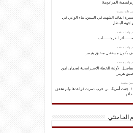
إبراهيمية المزعومة!
يرة القائد الشهيد في التبيين: بناء الوعي في
اجهة الباطل
وم واحد مضت
ــــــائر الدرجــــــات
وم واحد مضت
ف يكون مستقبل مضيق هرمز
وم واحد مضت
تفاصيل الأولية للخطة الاستراتيجية لضمان امن
يق هرمز
ومين مضت
ذا جنت أمريكا من حرب دمرت قواعدها ولم تحقق
دافها
م الخامنئي