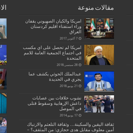
مقالات منوعة
الا
امريكا والكيان الصهيوني يقفان
وراء استفتاء اقليم كردستان
العراق
7 أكتوبر,2017
امريكا لم تحصل على اي مكسب
في اجتماع الجمعية العامة للامم
المتحدة
28 سبتمبر,2018
عبدالملك الحوثي يكشف عما
يجري في الحديدة
21 يونيو,2018
نشوب خلافات بين عصابات
داعش الإرهابية وسقوط قتلى
في الموصل
17 يونيو,2014
ثقافة اليقين والسكينة… وثقافة التلعثم والارتباك
أمين معلوف مقابل هدى حجازي: من المثقف؟ –