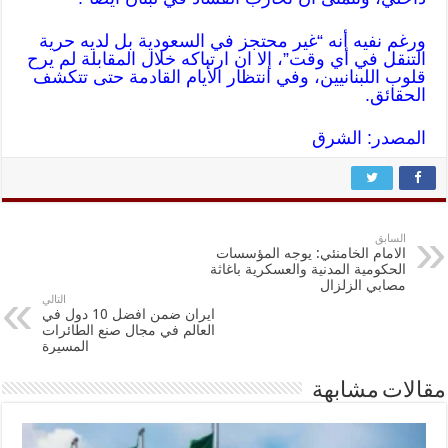
ورغم نفيه أنه “غير محتجز في السعودية بل لديه حرية
التنقل في أي وقت”، إلا ان ارتباكه خلال المقابلة لم يرح
قلوب اللبنانيين، وفي انتظار الأيام القادمة حتى تتكشف
الحقائق.
المصدر: الشرق
السابق
الامام الخامنئي: يوجه المؤسسات
الحكومية المدنية والعسكرية باغاثة
مصابي الزلزال
التالي
ايران ضمن افضل 10 دول في
العالم في مجال صنع الطائرات
المسيرة
مقالات مشابهة