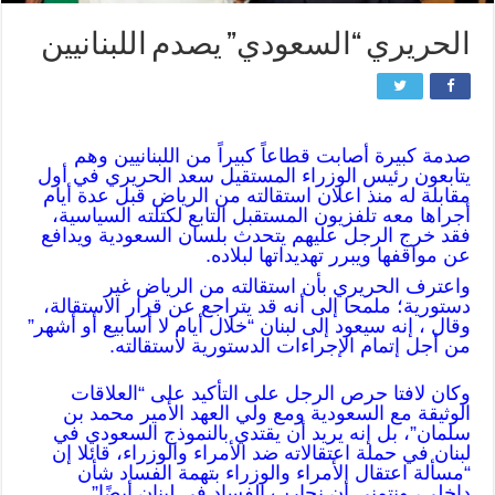
الحريري “السعودي” يصدم اللبنانيين
صدمة كبيرة أصابت قطاعاً كبيراً من اللبنانيين وهم
يتابعون رئيس الوزراء المستقيل سعد الحريري في أول
مقابلة له منذ اعلان استقالته من الرياض قبل عدة أيام
أجراها معه تلفزيون المستقبل التابع لكتلته السياسية،
فقد خرج الرجل عليهم يتحدث بلسان السعودية ويدافع
عن مواقفها ويبرر تهديداتها لبلاده.
واعترف الحريري بأن استقالته من الرياض غير
دستورية؛ ملمحا إلى أنه قد يتراجع عن قرار الاستقالة،
وقال ، إنه سيعود إلى لبنان “خلال أيام لا أسابيع أو أشهر”
من أجل إتمام الإجراءات الدستورية لاستقالته.
وكان لافتا حرص الرجل على التأكيد على “العلاقات
الوثيقة مع السعودية ومع ولي العهد الأمير محمد بن
سلمان”، بل إنه يريد أن يقتدي بالنموذج السعودي في
لبنان في حملة اعتقالاته ضد الأمراء والوزراء، قائلا إن
“مسألة اعتقال الأمراء والوزراء بتهمة الفساد شأن
داخلي، ونتمنى أن نحارب الفساد في لبنان أيضًا”.