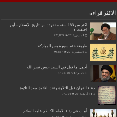
الاكثر قراءة
اكثر من 183 سنة مفقودة من تاريخ الإسلام .. أين
اختفت ؟
1 مارس,2018
223,809
طريقة ختم سورة يس المباركة
5 سبتمبر,2017
93,867
أجمل ما قيل في السيد حسن نصر الله
5 مايو,2017
87,030
دعاء القرآن قبل التلاوة وعند التلاوة وبعد التلاوة
14 أبريل,2016
74,794
أبيات في رثاء الامام الكاظم عليه السلام
10 ديسمبر,2017
59,857