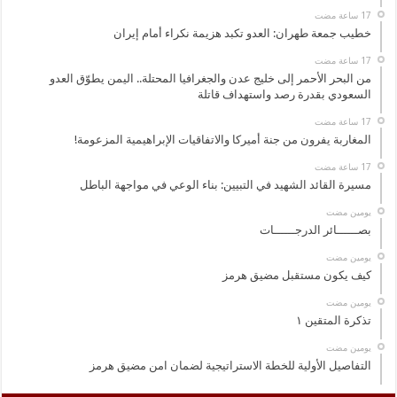
خطيب جمعة طهران: العدو تكبد هزيمة نكراء أمام إيران
من البحر الأحمر إلى خليج عدن والجغرافيا المحتلة.. اليمن يطوّق العدو
السعودي بقدرة رصد واستهداف قاتلة
المغاربة يفرون من جنة أميركا والاتفاقيات الإبراهيمية المزعومة!
مسيرة القائد الشهيد في التبيين: بناء الوعي في مواجهة الباطل
‏يومين مضت
بصــــــائر الدرجــــــات
‏يومين مضت
كيف يكون مستقبل مضيق هرمز
‏يومين مضت
تذكرة المتقين ١
‏يومين مضت
التفاصيل الأولية للخطة الاستراتيجية لضمان امن مضيق هرمز