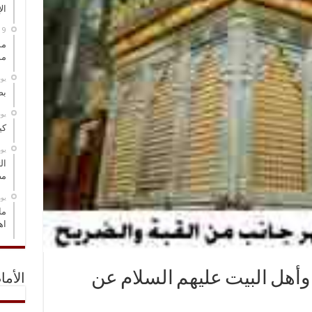
ال
مس
مو
‏ي
بص
‏ي
كي
‏ي
ال
مض
‏ي
ما
اه
وأهل البيت عليهم السلام عن
الأما