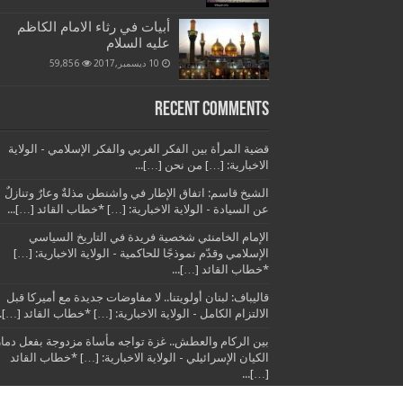
أبيات في رثاء الامام الكاظم
عليه السلام
10 ديسمبر,2017
59,856
Recent Comments
قضية المرأة بين الفكر الغربي والفكر الإسلامي - الولاية
الاخبارية: […] من نحن […]...
الشيخ قاسم: اتفاق الإطار في واشنطن مذلةٌ وعارٌ وتنازلٌ
عن السيادة - الولاية الاخبارية: […] *خطاب القائد […]...
الإمام الخامنئي شخصية فريدة في التاريخ السياسي
الإسلامي وقدّم نموذجًا للحاكمية - الولاية الاخبارية: […]
*خطاب القائد […]...
قاليباف: لبنان أولويتنا.. لا مفاوضات جديدة مع أميركا قبل
الالتزام الكامل - الولاية الاخبارية: […] *خطاب القائد […]..
بين الركام والعطش.. غزة تواجه مأساة مزدوجة بفعل دمار
الكيان الإسرائيلي - الولاية الاخبارية: […] *خطاب القائد
[…]...