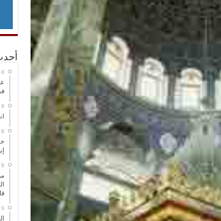
أحدث
عر
في
انطلاق
خط
إي
من
ال
قا
ال