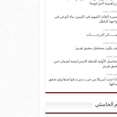
إبراهيمية المزعومة!
يرة القائد الشهيد في التبيين: بناء الوعي في
اجهة الباطل
وم واحد مضت
ــــــائر الدرجــــــات
وم واحد مضت
ف يكون مستقبل مضيق هرمز
ومين مضت
تفاصيل الأولية للخطة الاستراتيجية لضمان امن
يق هرمز
ومين مضت
ذا جنت أمريكا من حرب دمرت قواعدها ولم تحقق
دافها
م الخامنئي