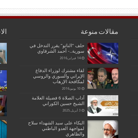
مقالات منوعة
الا
حلف “الناتو” يقرر التدخل في
سورية..- أحمد الشرقاوي
14 فبراير,2016
لقاء مشترك لوزراء الدفاع
الإيراني والسوري والروسي
لمكافحة الإرهاب
10 يونيو,2016
آداب الصلاة 6 فضيلة العلامة
الشيخ حسين الكوراني
3 أبريل,2025
البكاء على سيد الشهداء سلاح
لمواجهة العدو الباطني
والظاهري