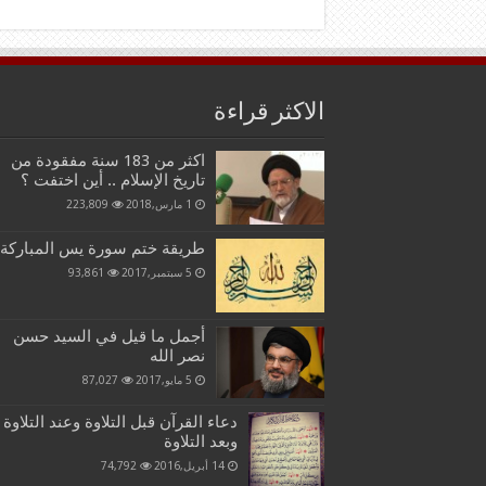
الاكثر قراءة
اكثر من 183 سنة مفقودة من
تاريخ الإسلام .. أين اختفت ؟
1 مارس,2018
223,809
طريقة ختم سورة يس المباركة
5 سبتمبر,2017
93,861
أجمل ما قيل في السيد حسن
نصر الله
5 مايو,2017
87,027
دعاء القرآن قبل التلاوة وعند التلاوة
وبعد التلاوة
14 أبريل,2016
74,792