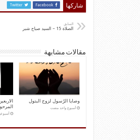
Twitter
Facebook
شاركها
السابق
الصلاة 15 – السيد صباح شبر
مقالات مشابهة
وصايا الرّسول لزوج البتول
الاربعي
المرحوم
‏أسبوع واحد مضت
‏أسبوع