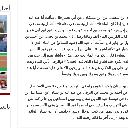
أخبا
ن بن عيسى، عن ابن مسكان، عن أبي بصير قال: سألت أبا عبد الله
ال: إذا كان الماء ثلاثة أشبار ونصف في مثله ثلاثة أشبار ونصف في
 فذلك الكر من الماء. 6 – أحمد بن إدريس، عن محمد بن أحمد، عن يعقوب بن يزيد، عن ابن أبي عمير،
عن بعض أصحابنا، عن أبي عبد الله (عليه السلام) قال: الكر من الماء ألف ومائتا رطل. 7 – محمد بن يحيى، عن أحمد بن
ن ابن سنان (1)، عن إسماعيل بن جابر قال: سألت أبا عبد الله (عليه السلام) عن الماء الذي لا
ينجسه شئ؟ قال: كر. قلت: وما الكر؟ قال: ثلاثة أشبار في ثلاثة أشبار. 8 – علي بن إبراهيم، عن أبيه، عن عبد الله بن
 السلام) قال: الكر من الماء نحو حبي هذا – وأشار بيده إلى حب من
الذى تكون فيه قلة والماء الذى فيه الجيف) * (والرجل يأتي الماء ويده
د، عن علي بن الحكم، عن عبد الله بن يحيى الكاهلي قال: سمعت أبا عبد
 فانضح عن يمينك وعن يسارك وبين يديك وتوضأ.
(1) استظهر المجلسي – رحمه الله – أنه هو محمد بن سنان ولكن الشيخ رواه في التهديب ج 1 ص 12 وفى الاستبصار
ثة باسناده عن أحمد بن محمد عن البرقى عن عبد الله بن سنان عن اسماعيل بن
بعاد في توسط عبد الله بن سنان بينه وبين اسماعيل بن جابر كما نص
قال: رواها الشيخ في التهذيب بطريقين في أحدهما عبد الله سنان وفى الاخر محمد بن
تابعن
قى والذى يظهر من كتب الرجال وتتبع الاحاديث أن ابن سنان الواقع
وهم – إلى آخر ما قاله رحمه الله -.